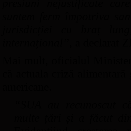
presiuni nejustificate ca
suntem ferm împotriva sanc
jurisdicției cu braț lun
internațional”
, a declarat Z
Mai mult, oficialul Ministe
că actuala criză alimentară 
americane.
“SUA au recunoscut că 
multe țări și a făcut di
Evidențiind creșterea 