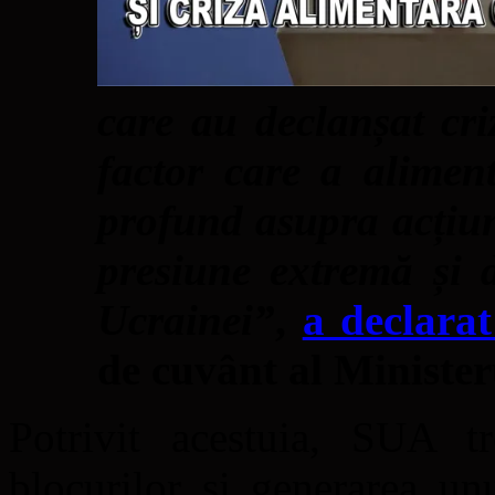
care au declanșat cr
factor care a aliment
profund asupra acțiun
presiune extremă și 
Ucrainei”
,
a declara
de cuvânt al Minister
Potrivit acestuia, SUA tr
blocurilor și generarea u