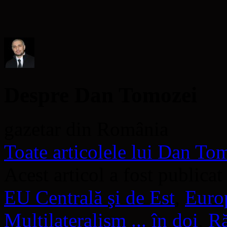
fereastră
nouă)
fereastră
prieten(Se
nouă)
nouă)
deschide
într-
o
fereastră
nouă)
Despre Dan Tomozei
gazetar din România
Toate articolele lui Dan T
Acest articol a fost publicat
EU Centrală şi de Est
,
Euro
Multilateralism ... în doi
,
Ră