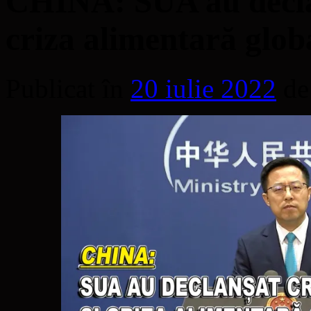
CHINA: SUA au declan
criza alimentară glob
Publicat în
20 iulie 2022
de