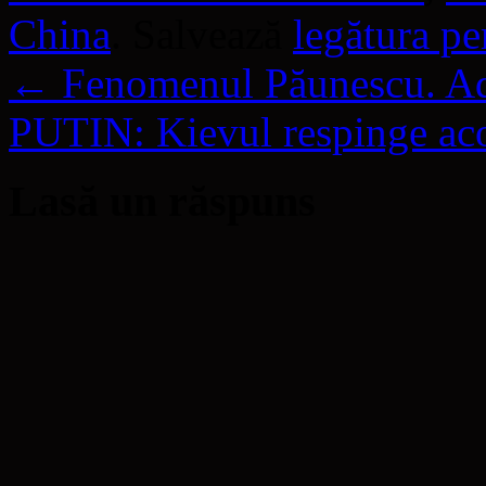
China
. Salvează
legătura p
←
Fenomenul Păunescu. Ad
PUTIN: Kievul respinge aco
Lasă un răspuns