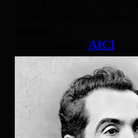
unei exagerate „corectit
acţiuni îndreptate direc
Român (...)
Textul integral
AICI