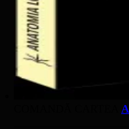
COMANDĂ CARTEA
A
____________________