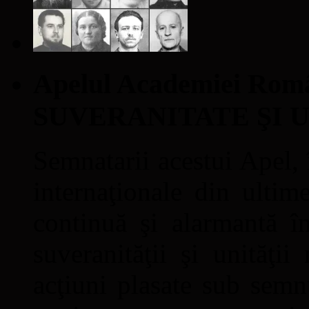
Apelul Academiei Ro
SUVERANITATE ŞI 
Semnatarii acestui Apel, î
internaţionale din ultime
continuă şi alarmantă în
suveranităţii şi unităţi
acţiuni plasate sub semn