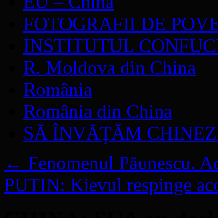
EU – China
FOTOGRAFII DE POV
INSTITUTUL CONFUC
R. Moldova din China
România
România din China
SĂ ÎNVĂŢĂM CHINE
←
Fenomenul Păunescu. Ad
PUTIN: Kievul respinge aco