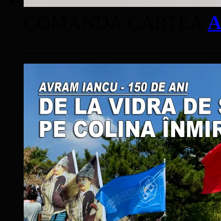
COMANDĂ CARTEA
A
____________________