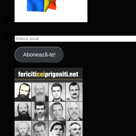
Adresă
email
Abonează-te!