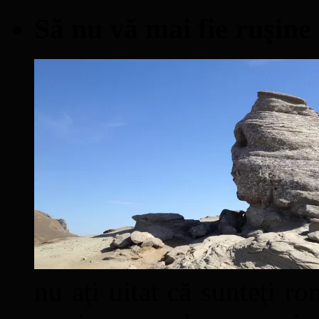
Să nu vă mai fie ruşine
nu aţi uitat că sunteţi ro