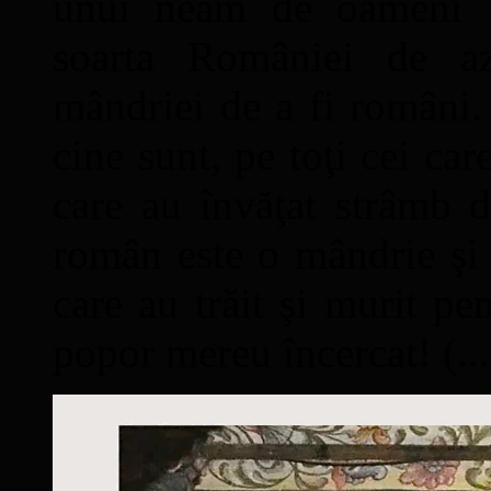
unui neam de oameni mâ
soarta României de a
mândriei de a fi români. 
cine sunt, pe toţi cei car
care au învăţat strâmb d
român este o mândrie şi 
care au trăit şi murit pe
popor mereu încercat! (...