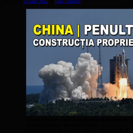
Publicat în
24 iulie 2022
de
Dan Tomozei
transportat spre stația spațială chineză modulul de l
provincia Hainan, din sudul Chinei.
Construcția stației spațiale chineze Tiangong/天宫 (pa