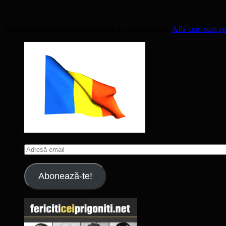
Acest site folosește Akismet pentru a reduce spamul.
Află cum sunt pro
Adresă
email
Abonează-te!