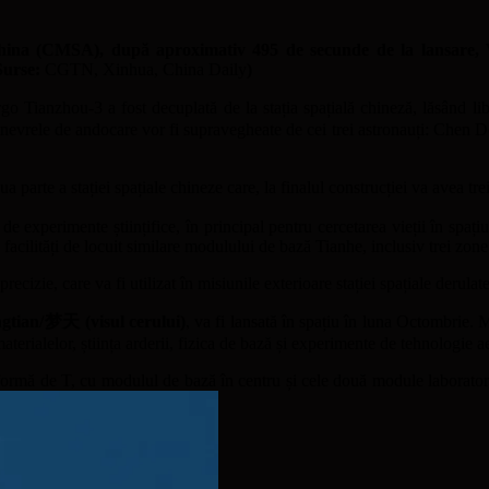
China (CMSA), după aproximativ 495 de secunde de la lansare, We
(Surse:
CGTN, Xinhua, China Daily
)
go Tianzhou-3 a fost decuplată de la stația spațială chineză, lăsând li
evrele de andocare vor fi supravegheate de cei trei astronauți: Chen Do
 parte a stației spațiale chineze care, la finalul construcției va avea tr
de experimente științifice, în principal pentru cercetarea vieții în spaț
 facilități de locuit similare modulului de bază Tianhe, inclusiv trei zone
izie, care va fi utilizat în misiunile exterioare stației spațiale derulate
gtian/梦天 (visul cerului)
, va fi lansată în spațiu în luna Octombrie. Me
materialelor, știința arderii, fizica de bază și experimente de tehnologie a
 formă de T, cu modulul de bază în centru și cele două module laborator