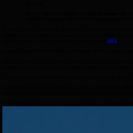
propriu.
Potrivit Agenției Spațiale cu echipaje umane din 
planificată, lansarea fiind declarată un succes total! 
În urmă cu doar o săptămână, la data de 17 Iulie, neveta spațială car
pașnic)
, pentru manevrele de conectare ale laboratorului Wentian. Man
data de 5 iunie a.c., pentru o perioadă de șase luni (vezi
AICI
).
Modulul laborator
Wentian/问天 (cercetare în ceruri)
va forma a doua
După asamblarea la stația spațială, Wentian va fi utilizat ca platformă 
biotehnologie și știința gravitației variabile. Wentian are, de asemenea,
De asemenea, de modulul Wentian este atașat un braț robotic de mare prec
Componenta finală a Stației Spațiale a Chinei, modulul laborator
Men
echipat cu laboratoare multidisciplinare pentru fizica fluidelor, știința 
Stația Spațială a China va avea o structură de bază cu trei module în