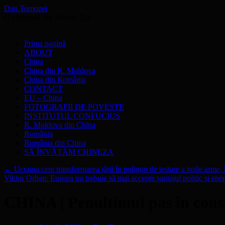
Dan Tomozei
O cărămidă din Marele Zid
Sari
Prima pagină
la
ABOUT
conținut
China
China din R. Moldova
China din România
CONTACT
EU – China
FOTOGRAFII DE POVESTE
INSTITUTUL CONFUCIUS
R. Moldova din China
România
România din China
SĂ ÎNVĂŢĂM CHINEZA
←
Ucraina cere transformarea țării în poligon de testare a noile arme,
Viktor Orban: Europa nu trebuie să mai accepte șantajul politic și en
CHINA | Penultimul pas în constr