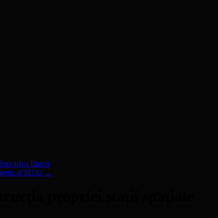
 împotriva Rusiei
ergetic al SUA!
→
ucția propriei stații spațiale