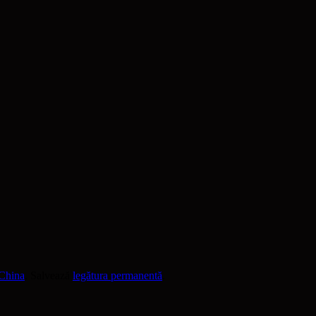
 China
. Salvează
legătura permanentă
.