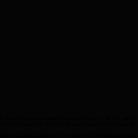
s, astăzi, racheta purtătoare Marșul cel Lung – 5B Y3, care a
st trimis în spațiu de la centrul de lansări spațiale Wenchang din
rmând să devină prima țară care deține o stație spațială pe cont