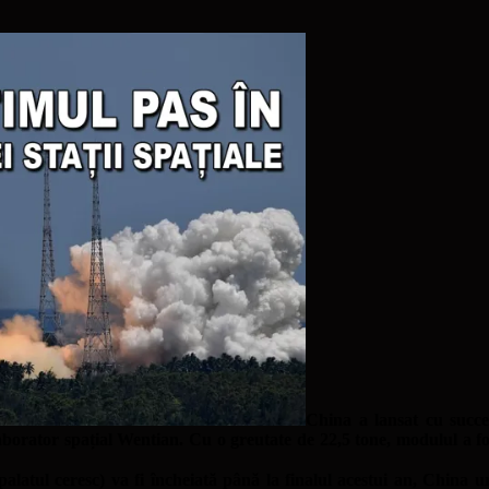
China a lansat cu succe
aborator spațial Wentian. Cu o greutate de 22,5 tone, modulul a fo
latul ceresc) va fi încheiată până la finalul acestui an, China u