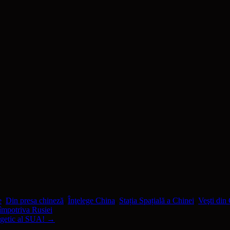
e
,
Din presa chineză
,
Înţelege China
,
Stația Spațială a Chinei
,
Veşti din
 împotriva Rusiei
ergetic al SUA!
→