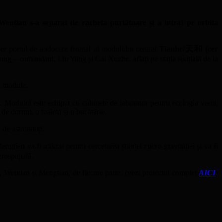
ntian s-a separat de racheta purtătoare și a intrat pe orbita
ber portul de andocare frontal al modulului central
Tianhe/天和 (cer
ng – comandant, Liu Yang și Cai Xuzhe, aflați pe stația spațială de la
ei module.
iu. Modulul este echipat cu cabinete de laborator pentru ecologia vieții,
 de dormit, o toaletă și o bucătărie.
 de astronauți.
ngtian va fi utilizat pentru cercetarea științei micro-gravitației și va fi
erospațială.
, Wentian și Mengtian, de fiecare parte. (vezi proiectul complet
AICI
)