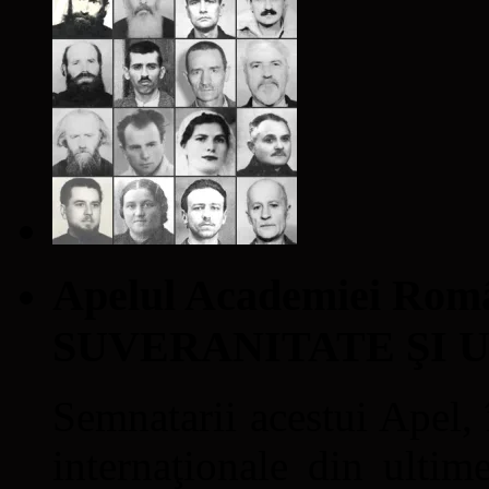
Apelul Academiei Ro
SUVERANITATE ŞI 
Semnatarii acestui Apel, î
internaţionale din ultime