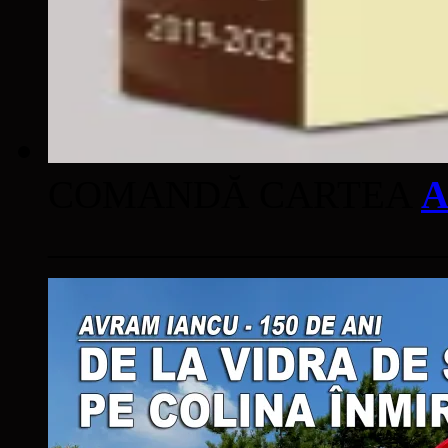
COMANDĂ CARTEA
A
____________________