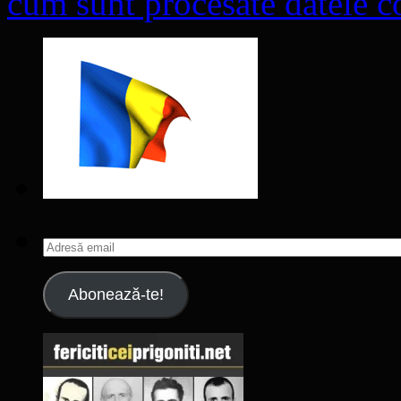
cum sunt procesate datele co
Adresă
email
Abonează-te!