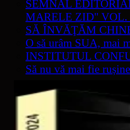
SEMNAL EDITORIAL 
MARELE ZID" VOL. 
SĂ ÎNVĂŢĂM CHIN
O să urâm SUA, mai mul
INSTITUTUL CONF
Să nu vă mai fie rușine