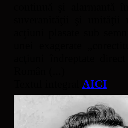
continuă şi alarmantă în
suveranităţii şi unităţi
acţiuni plasate sub semn
unei exagerate „corectit
acţiuni îndreptate direc
Român (...)
Textul integral
AICI