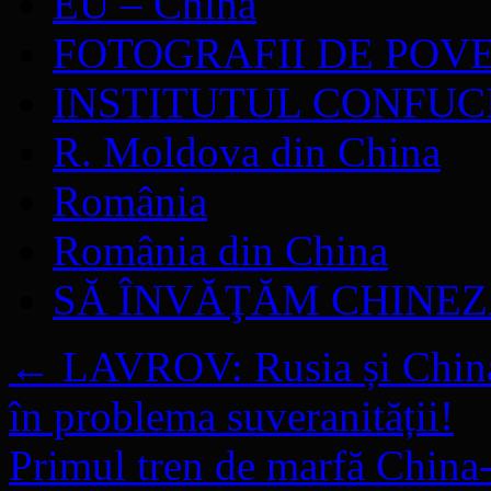
EU – China
FOTOGRAFII DE POV
INSTITUTUL CONFUC
R. Moldova din China
România
România din China
SĂ ÎNVĂŢĂM CHINE
←
LAVROV: Rusia și China
în problema suveranității!
Primul tren de marfă China