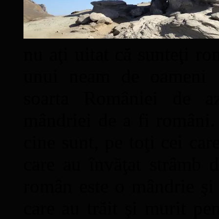
nu aţi uitat că sunteţi ro
unui neam de oameni mâ
soarta României de a
mândriei de a fi români. 
cine sunt, pe toţi cei car
care au învăţat strâmb d
român este o mândrie şi 
care au trăit şi murit pe