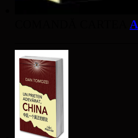
COMANDĂ CARTEA
A
____________________