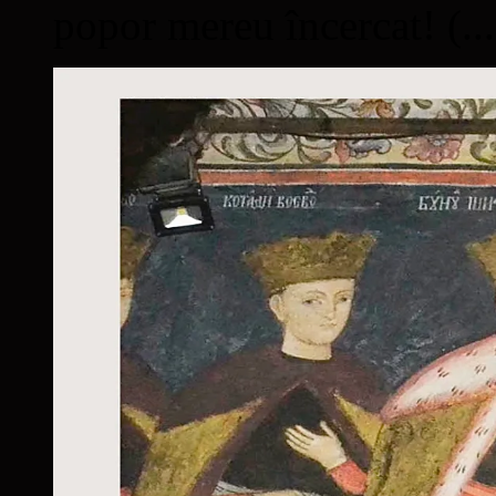
popor mereu încercat! (...