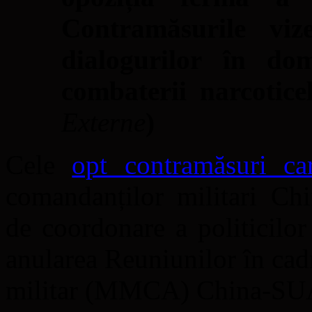
Contramăsurile viz
dialogurilor în dom
combaterii narcotice
Externe
)
Cele
opt contramăsuri ca
comandanților militari Ch
de coordonare a politicil
anularea Reuniunilor în cad
militar (MMCA) China-SUA,