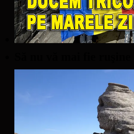
Să nu vă mai fie ruşine