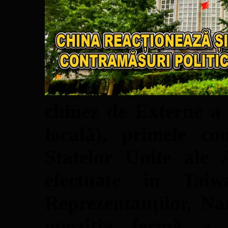
chinez de Externe a 
locală), primele co
Statelor Unite ale 
efectuate în Tai
Reprezentanților, Na
opoziția fermă a a