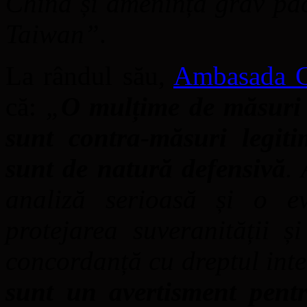
China și amenință grav pac
Taiwan”
.
La rândul său,
Ambasada C
că:
„
O mulțime de măsuri p
sunt contra-măsuri legiti
sunt de natură defensivă
.
analiză serioasă și o e
protejarea suveranității ș
concordanță cu dreptul inter
sunt un avertisment pentr