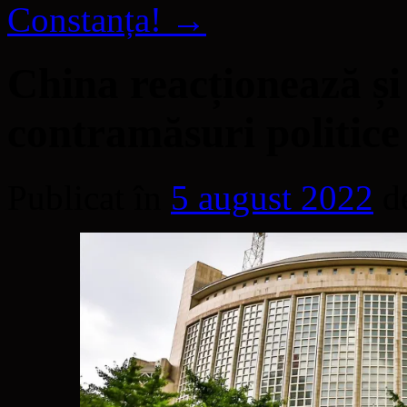
Constanța!
→
China reacționează și
contramăsuri politice
Publicat în
5 august 2022
d