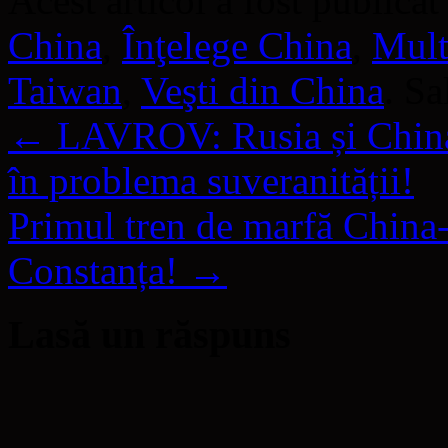
Acest articol a fost publicat
China
,
Înţelege China
,
Multi
Taiwan
,
Veşti din China
. S
←
LAVROV: Rusia și China
în problema suveranității!
Primul tren de marfă China
Constanța!
→
Lasă un răspuns