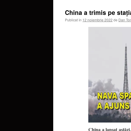
China a trimis pe staț
Publicat în
12 noiembrie 2022
de
Dan To
China a lansat astăzi