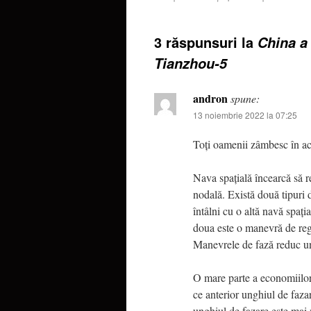
3 răspunsuri la
China a 
Tianzhou-5
andron
spune:
13 noiembrie 2022 la 07:25
Toți oamenii zâmbesc în ac
Nava spațială încearcă să re
nodală. Există două tipuri 
întâlni cu o altă navă spați
doua este o manevră de regl
Manevrele de fază reduc un
O mare parte a economiilor
ce anterior unghiul de faza
unghiul de fazare este mai 