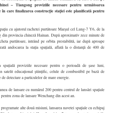
hinei – Tiangong proviziile necesare pentru următoarea
e în care finalizarea construcție stației este planificată pentru
pațiu cu ajutorul rachetei purtătoare Marșul cel Lung-7 Y6, de la
ng din provincia chineză Hainan. După aproximativ zece minute de
cheta purtătoare, intrând pe orbita prestabilită, iar după aproape
zată andocarea la stația spațială, aflată la o distanță de 400 de
a spațială proviziile necesare pentru o perioadă de șase luni,
 satelit educațional științific, celule de combustibil pe bază de
ie de detectare a particulelor de mare energie.
nea de lansare cu numărul 200 pentru centrul de lansări spațiale
e pentru zona de lansare Wenchang din acest an.
e programate alte două misiuni, lansarea navetei spațiale cu echipaj