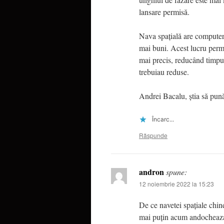
lansare permisă.
Nava spațială are computer
mai buni. Acest lucru permi
mai precis, reducând timpul
trebuiau reduse.
Andrei Bacalu, știa să pună 
Încarc...
Răspunde
andron
spune:
12 noiembrie 2022 la 15:23
De ce navetei spațiale chine
mai puțin acum andocheaza 