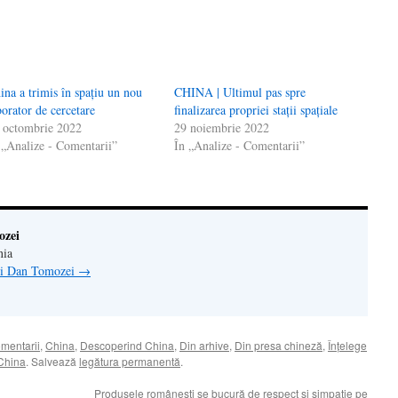
ina a trimis în spațiu un nou
CHINA | Ultimul pas spre
borator de cercetare
finalizarea propriei stații spațiale
 octombrie 2022
29 noiembrie 2022
 „Analize - Comentarii”
În „Analize - Comentarii”
ozei
nia
lui Dan Tomozei
→
omentarii
,
China
,
Descoperind China
,
Din arhive
,
Din presa chineză
,
Înţelege
 China
. Salvează
legătura permanentă
.
Produsele românești se bucură de respect și simpatie pe