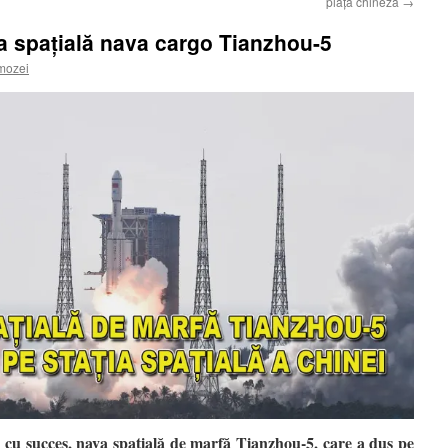
piața chineză
→
ia spațială nava cargo Tianzhou-5
mozei
, cu succes, nava spațială de marfă Tianzhou-5, care a dus pe