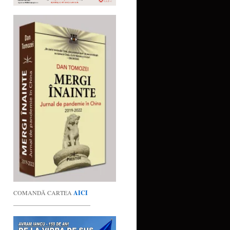
COMANDĂ CARTEA
AICI
_________________________