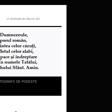
O cărămidă din Marele Zid
TOGRAFII DE POVESTE