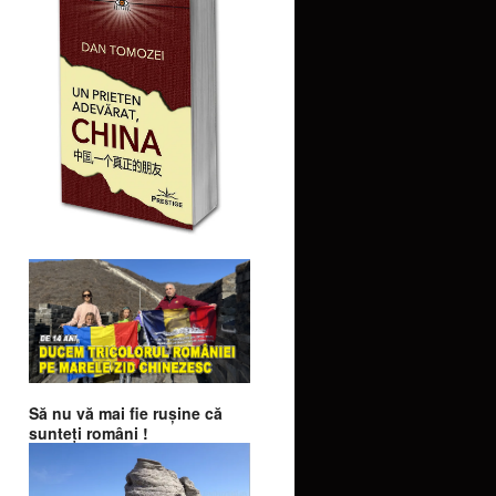
Să nu vă mai fie ruşine că
sunteţi români !