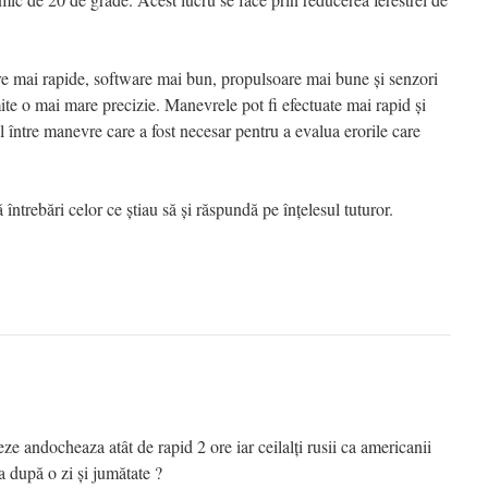
e mai rapide, software mai bun, propulsoare mai bune și senzori
te o mai mare precizie. Manevrele pot fi efectuate mai rapid și
 între manevre care a fost necesar pentru a evalua erorile care
întrebări celor ce știau să și răspundă pe înțelesul tuturor.
ze andocheaza atât de rapid 2 ore iar ceilalți rusii ca americanii
după o zi și jumătate ?