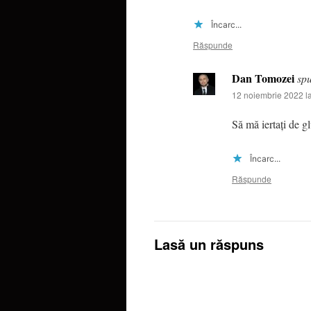
Încarc...
Răspunde
Dan Tomozei
sp
12 noiembrie 2022 l
Să mă iertați de g
Încarc...
Răspunde
Lasă un răspuns