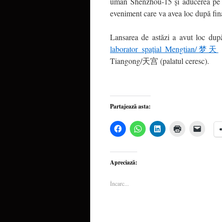
uman Shenzhou-15 și aducerea pe P
eveniment care va avea loc după final
Lansarea de astăzi a avut loc după
laborator spațial Mengtian/梦天
(
Tiangong/天宫 (palatul ceresc).
Partajează asta:
Dă
Dă
Dă
Dă
Dă
clic
clic
clic
clic
clic
pentru
pentru
pentru
pentru
pentru
a
partajare
a
a
a
partaja
pe
partaja
imprima(Se
trimite
pe
WhatsApp(Se
pe
deschide
o
Apreciază:
Facebook(Se
deschide
LinkedIn(Se
într-
legătu
deschide
într-
deschide
o
prin
într-
o
într-
fereastră
email
Încarc...
o
fereastră
o
nouă)
unui
fereastră
nouă)
fereastră
priete
nouă)
nouă)
deschi
într-
o
fereas