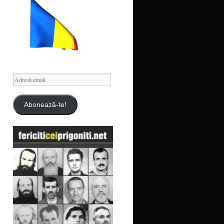
Adresă
email
Abonează-te!