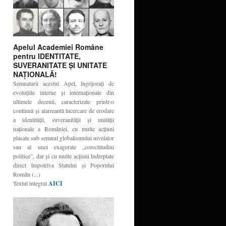
Apelul Academiei Române
pentru IDENTITATE,
SUVERANITATE ŞI UNITATE
NAŢIONALĂ!
Semnatarii acestui Apel, îngrijoraţi de
evoluţiile interne şi internaţionale din
ultimele decenii, caracterizate printr-o
continuă şi alarmantă încercare de erodare
a identităţii, suveranităţii şi unităţii
naţionale a României, cu multe acţiuni
plasate sub semnul globalismului nivelator
sau al unei exagerate „corectitudini
politice”, dar şi cu multe acţiuni îndreptate
direct împotriva Statului şi Poporului
Român (...)
Textul integral
AICI