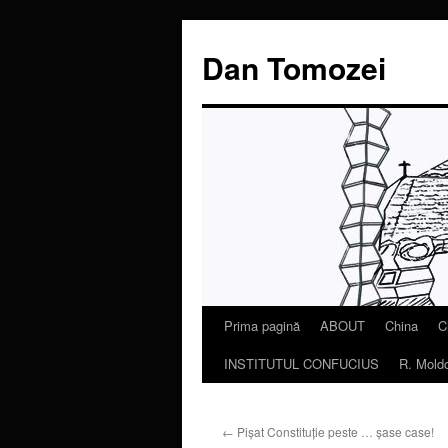
Dan Tomozei
Prima pagină
ABOUT
China
C
Sari
INSTITUTUL CONFUCIUS
R. Mold
la
conținut
←
Pișat Constituție peste … șase case!