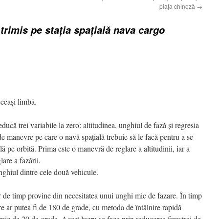
piața chineză
→
trimis pe stația spațială nava cargo
eeași limbă.
ducă trei variabile la zero: altitudinea, unghiul de fază și regresia
de manevre pe care o navă spațială trebuie să le facă pentru a se
ală pe orbită. Prima este o manevră de reglare a altitudinii, iar a
are a fazării.
ghiul dintre cele două vehicule.
 de timp provine din necesitatea unui unghi mic de fazare. În timp
re ar putea fi de 180 de grade, cu metoda de întâlnire rapidă
mic de 20 de grade. Acest lucru se face prin reducerea ferestrei de