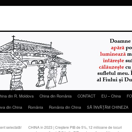
hina din R. Moldova
China din România
CONTACT
EU – China
FO
ova din China
România
România din China
SĂ ÎNVĂŢĂM CHINEZA
nt selectată!
CHINA în 2023 | Creștere PIB de 5%, 12 milioane de locuri