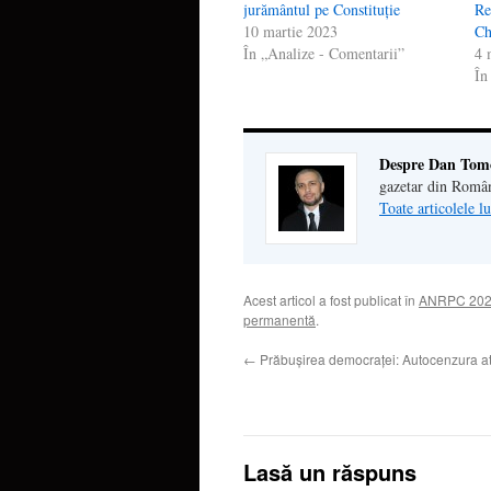
jurământul pe Constituție
Re
10 martie 2023
Ch
În „Analize - Comentarii”
4 
În
Despre Dan Tom
gazetar din Româ
Toate articolele 
Acest articol a fost publicat în
ANRPC 20
permanentă
.
←
Prăbușirea democraței: Autocenzura ate
Lasă un răspuns