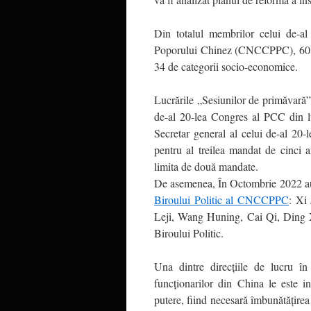
Din totalul membrilor celui de-al
Poporului Chinez (CNCCPPC), 60,8
34 de categorii socio-economice.
Lucrările „Sesiunilor de primăvară”
de-al 20-lea Congres al PCC din l
Secretar general al celui de-al 2
pentru al treilea mandat de cinci 
limita de două mandate.
De asemenea, În Octombrie 2022 a
Biroului Politic al CNCCPPC
: Xi
Leji, Wang Huning, Cai Qi, Ding Xu
Biroului Politic.
Una dintre direcțiile de lucru 
funcționarilor din China le este i
putere, fiind necesară îmbunătățirea