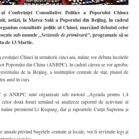
al Conferinței Consultative Politice a Poporului Chinez
, astăzi, la Marea Sală a Poporului din Beijing, în cadrul
rganism consultativ politic al Chinei, marcând debutul celor
oscute sub numele
, programate să se
„Sesiunile de primăvară”
ta de 13 Martie.
evoluției Chinei în următorii cinci ani, mâine vor debuta lucrările
lor Poporului din China (ANRPC), în cadrul cărora se vor aproba:
rnului de la Beijing, a instituțiilor centrale de stat, planul de
tru anul în curs.
și ANRPC sunt organizate sub motoul „Agenda pentru 1,4
i celor două foruri urmând să analizeze raportul de activitate al
a mâine premierul Li Keqiang, dar și rapoartele Curții Supreme și
e anuale privind bugetele centrale și locale, vor fi revizuite legi și
ituțiilor statului.