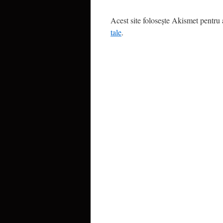
Acest site folosește Akismet pentru
tale
.