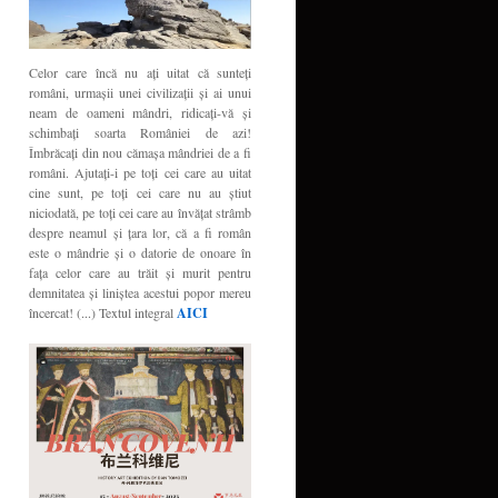
Celor care încă nu aţi uitat că sunteţi
români, urmaşii unei civilizaţii şi ai unui
neam de oameni mândri, ridicaţi-vă şi
schimbaţi soarta României de azi!
Îmbrăcaţi din nou cămaşa mândriei de a fi
români. Ajutaţi-i pe toţi cei care au uitat
cine sunt, pe toţi cei care nu au ştiut
niciodată, pe toţi cei care au învăţat strâmb
despre neamul şi ţara lor, că a fi român
este o mândrie şi o datorie de onoare în
faţa celor care au trăit şi murit pentru
demnitatea şi liniştea acestui popor mereu
încercat! (...) Textul integral
AICI