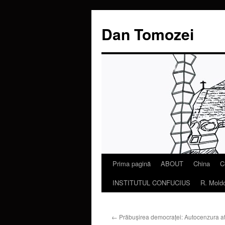
Dan Tomozei
Prima pagină
ABOUT
China
C
Sari
INSTITUTUL CONFUCIUS
R. Mold
la
conținut
←
Prăbușirea democraței: Autocenzura ate