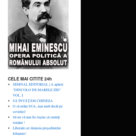
CELE MAI CITITE 24h
SEMNAL EDITORIAL | A apărut
"DINCOLO DE MARELE ZID"
VOL. I
SĂ ÎNVĂŢĂM CHINEZA
O să urâm SUA, mai mult decât pe
sovietici!
Să nu vă mai fie rușine că sunteți
români !
Liberalii cer demisia preşedintelui
Iohannis!