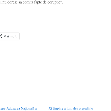
și nu doresc să comită fapte de corupție”.
Mai mult
ră
n(Se
de
tră
cepe Adunarea Naţională a
Xi Jinping a fost ales președinte