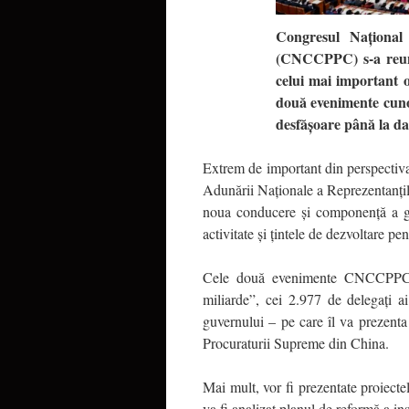
Congresul Național 
(CNCCPPC) s-a reunit
celui mai important o
două evenimente cun
desfășoare până la da
Extrem de important din perspectiva 
Adunării Naționale a Reprezentanți
noua conducere și componență a guve
activitate și țintele de dezvoltare pen
Cele două evenimente CNCCPPC 
miliarde”, cei 2.977 de delegați a
guvernului – pe care îl va prezent
Procuraturii Supreme din China.
Mai mult, vor fi prezentate proiectel
va fi analizat planul de reformă a inst