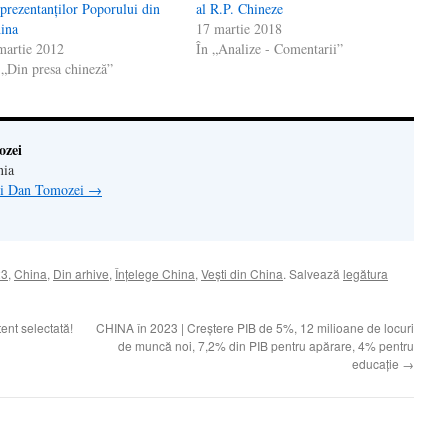
prezentanţilor Poporului din
al R.P. Chineze
ina
17 martie 2018
martie 2012
În „Analize - Comentarii”
 „Din presa chineză”
ozei
nia
lui Dan Tomozei
→
23
,
China
,
Din arhive
,
Înţelege China
,
Veşti din China
. Salvează
legătura
nt selectată!
CHINA în 2023 | Creștere PIB de 5%, 12 milioane de locuri
de muncă noi, 7,2% din PIB pentru apărare, 4% pentru
educație
→