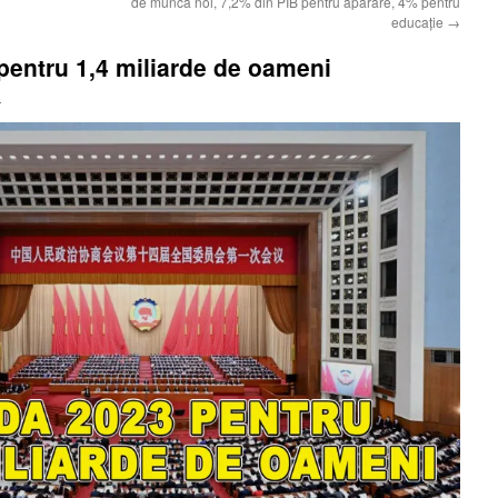
de muncă noi, 7,2% din PIB pentru apărare, 4% pentru
educație
→
entru 1,4 miliarde de oameni
i