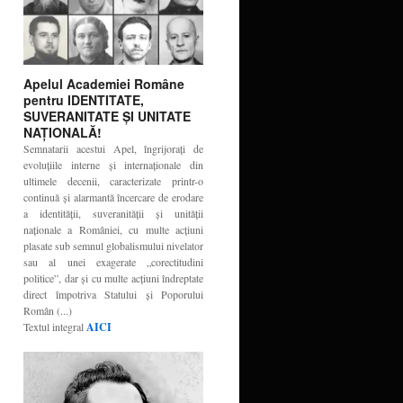
Apelul Academiei Române
pentru IDENTITATE,
SUVERANITATE ŞI UNITATE
NAŢIONALĂ!
Semnatarii acestui Apel, îngrijoraţi de
evoluţiile interne şi internaţionale din
ultimele decenii, caracterizate printr-o
continuă şi alarmantă încercare de erodare
a identităţii, suveranităţii şi unităţii
naţionale a României, cu multe acţiuni
plasate sub semnul globalismului nivelator
sau al unei exagerate „corectitudini
politice”, dar şi cu multe acţiuni îndreptate
direct împotriva Statului şi Poporului
Român (...)
Textul integral
AICI