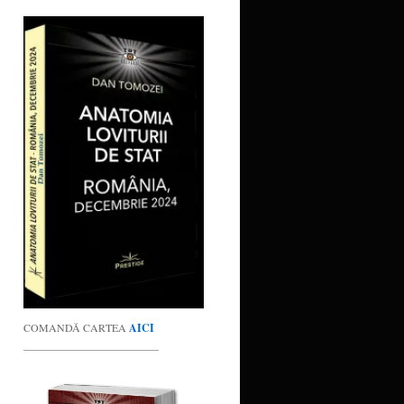
COMANDĂ CARTEA
AICI
_________________________