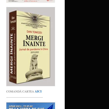
COMANDĂ CARTEA
AICI
_________________________