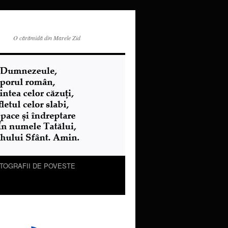
O cărămidă din Marele Zid
TOGRAFII DE POVESTE