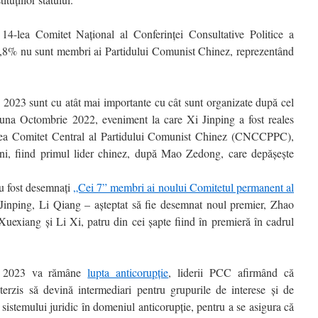
 14-lea Comitet Național al Conferinței Consultative Politice a
% nu sunt membri ai Partidului Comunist Chinez, reprezentând
 2023 sunt cu atât mai importante cu cât sunt organizate după cel
una Octombrie 2022, eveniment la care Xi Jinping a fost reales
0-lea Comitet Central al Partidului Comunist Chinez (CNCCPPC),
ani, fiind primul lider chinez, după Mao Zedong, care depășește
u fost desemnați
„Cei 7” membri ai noului Comitetul permanent al
 Jinping, Li Qiang – așteptat să fie desemnat noul premier, Zhao
exiang și Li Xi, patru din cei șapte fiind în premieră în cadrul
în 2023 va rămâne
lupta anticorupție
, liderii PCC afirmând că
nterzis să devină intermediari pentru grupurile de interese și de
 sistemului juridic în domeniul anticorupție, pentru a se asigura că