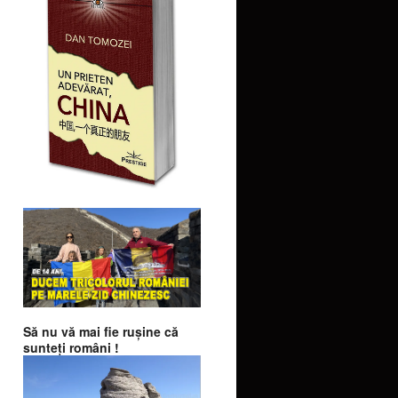
Să nu vă mai fie ruşine că
sunteţi români !