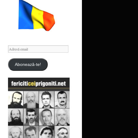
Adresă
email
Abonează-te!