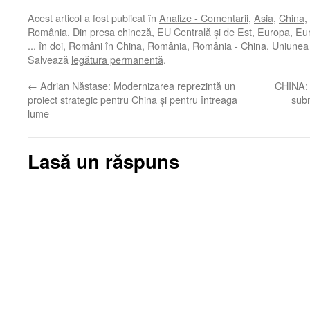
Acest articol a fost publicat în
Analize - Comentarii
,
Asia
,
China
,
România
,
Din presa chineză
,
EU Centrală şi de Est
,
Europa
,
Eur
... în doi
,
Români în China
,
România
,
România - China
,
Uniunea
Salvează
legătura permanentă
.
←
Adrian Năstase: Modernizarea reprezintă un
CHINA: 
proiect strategic pentru China și pentru întreaga
subm
lume
Lasă un răspuns