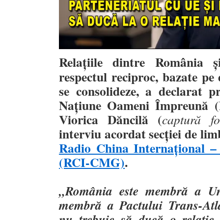
Relațiile dintre România 
respectul reciproc, bazate pe 
se consolideze, a declarat pr
Națiune Oameni Împreună (N
Viorica Dăncilă (
captură fo
interviu acordat secției de l
Radio China Internațional 
(RCI-CMG)
.
„România este membră a Uni
membră a Pactului Trans-Atla
nu trebuie să ducă o relație