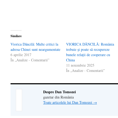
fereastră
nouă)
fereastră
prieten(Se
nouă)
nouă)
deschide
într-
o
fereastră
nouă)
Similare
Viorica Dăncilă: Multe critici la
VIORICA DĂNCILĂ: România
adresa Chinei sunt neargumentate
trebuie și poate să recupereze
6 aprilie 2017
bunele relații de cooperare cu
În „Analize - Comentarii”
China
11 noiembrie 2025
În „Analize - Comentarii”
Despre Dan Tomozei
gazetar din România
Toate articolele lui Dan Tomozei
→