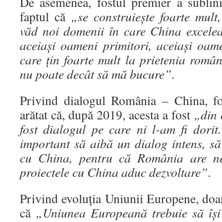
De asemenea, fostul premier a sublini
faptul că
„se construiește foarte mult
văd noi domenii în care China excele
aceiași oameni primitori, aceiași oame
care țin foarte mult la prietenia româ
nu poate decât să mă bucure”
.
Privind dialogul România – China, f
arătat că, după 2019, acesta a fost
„din 
fost dialogul pe care ni l-am fi dori
important să aibă un dialog intens, s
cu China, pentru că România are nev
proiectele cu China aduc dezvoltare”
.
Privind evoluția Uniunii Europene, doa
că
„Uniunea Europeană trebuie să își 