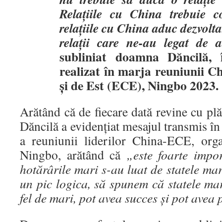
Relațiile cu China trebuie c
relațiile cu China aduc dezvoltar
relații care ne-au legat de a
subliniat doamna Dăncilă, 
realizat în marja reuniunii 
și de Est (ECE), Ningbo 2023.
Arătând că de fiecare dată revine cu p
Dăncilă a evidențiat mesajul transmis în 
a reuniunii liderilor China-ECE, organ
Ningbo, arătând că
„este foarte impo
hotărârile mari s-au luat de statele ma
un pic logica, să spunem că statele mar
fel de mari, pot avea succes și pot avea 