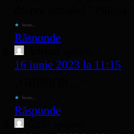
despre actualul ” chiriaș
Încarc...
Răspunde
Adrian
spune:
16 iunie 2023 la 11:15
„GHINION…”
Încarc...
Răspunde
Gabi
spune: