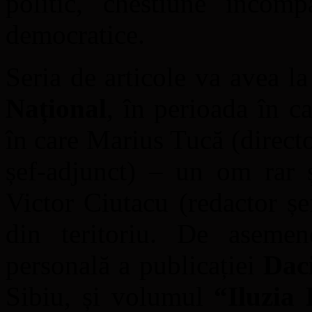
politic, chestiune incomp
democratice.
Seria de articole va avea l
Național
, în perioada în c
în care Marius Tucă (directo
șef-adjunct) – un om rar ș
Victor Ciutacu (redactor șe
din teritoriu. De asemen
personală a publicației
Daci
Sibiu, și volumul
“Iluzia