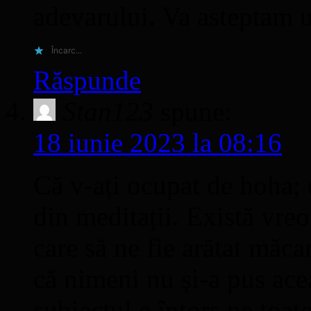
adevarului. Va asteptam u
Încarc...
Răspunde
Stan123
spune:
18 iunie 2023 la 08:16
Că v-ați ocupat de hoha; 
din meditații. Există vre
care să ne fie arătat măca
că nimeni nu și-a pus acea
subiectul e întors pe toat