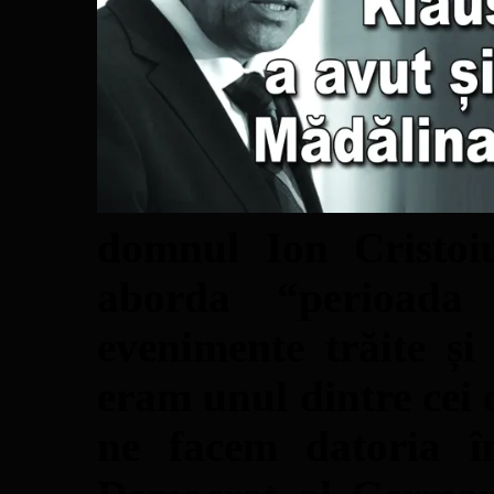
domnul Ion Cristoi
aborda “perioada
evenimente trăite și
eram unul dintre cei 
ne facem datoria î