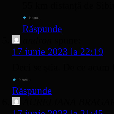
55 km distanță de Sibiu
Încarc...
Răspunde
andron
spune:
17 iunie 2023 la 22:19
Deci se știa. De ce acum f
Încarc...
Răspunde
AURELIANA BRAGA
17 iunie 2023 la 21:45