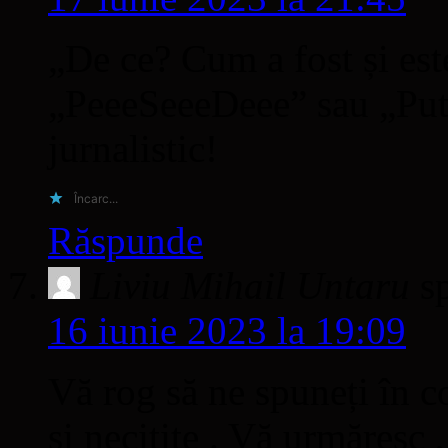
„De ce? Cum a fost și es
„PeeeSeeeDeee” sau „Puti
jurnalistic!
Încarc...
Răspunde
Liviu Mihail Untaru
s
16 iunie 2023 la 19:09
Vă rog să ne spuneți în c
și necitite . Vă urmăresc ,