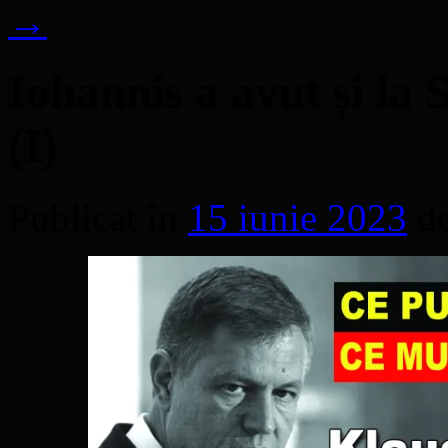
→
Iohannis a avut și la
(I)
Publicat în
15 iunie 2023
d