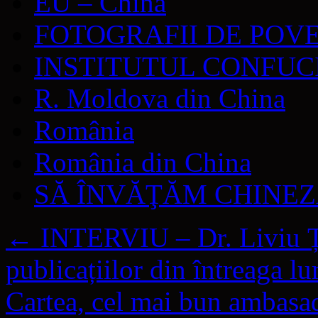
EU – China
FOTOGRAFII DE POV
INSTITUTUL CONFUC
R. Moldova din China
România
România din China
SĂ ÎNVĂŢĂM CHINE
←
INTERVIU – Dr. Liviu Ță
publicațiilor din întreaga l
Cartea, cel mai bun ambasa