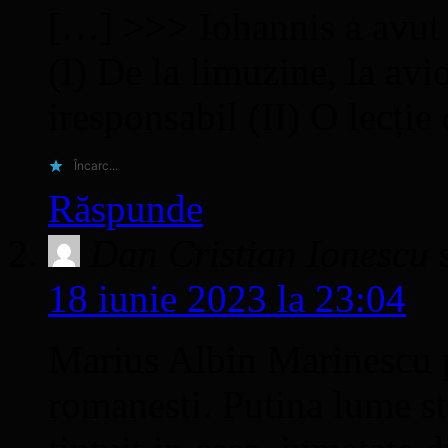
[…] >>> Iohannis a avut 
(I) De la limuzine, la avi
iresponsabil (II) O lecție
Încarc...
Răspunde
Dan Cristian Ionescu
18 iunie 2023 la 23:04
Marius Albin Marinescu po
romanesti. Putina lume sti