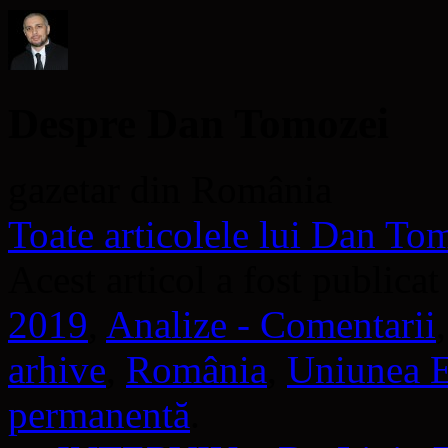
nouă)
nouă)
deschide
într-
o
fereastră
nouă)
Despre Dan Tomozei
gazetar din România
Toate articolele lui Dan T
Acest articol a fost publicat
2019
,
Analize - Comentarii
arhive
,
România
,
Uniunea 
permanentă
.