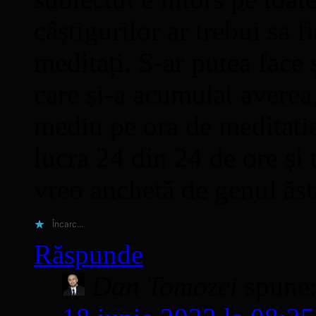
câștigurilor ar trebui sa f
meditați. S-ar putea face 
care și-a acumulat averea,
mediu pe ora de meditatie
lucra 24 din 24 de ore și 
vreo anchetă de genul ăst
Încarc...
Răspunde
Dan Tomozei
spune