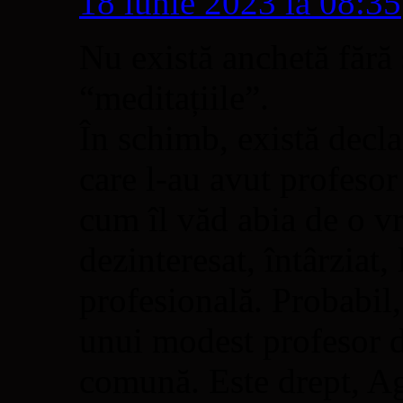
18 iunie 2023 la 08:35
Nu există anchetă fără 
“meditațiile”.
În schimb, există decla
care l-au avut profesor
cum îl văd abia de o v
dezinteresat, întârziat,
profesională. Probabil,
unui modest profesor d
comună. Este drept, Agn