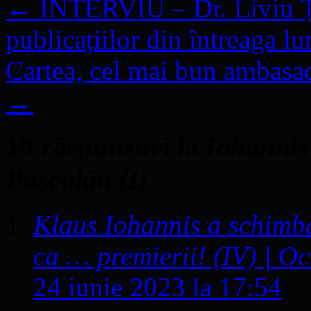
←
INTERVIU – Dr. Liviu Ță
publicațiilor din întreaga l
Cartea, cel mai bun ambasa
→
10 răspunsuri la
Iohannis 
Pușcalău (I)
Klaus Iohannis a schimba
ca … premierii! (IV) | O
24 iunie 2023 la 17:54