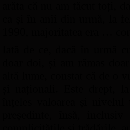
arăta că nu am tăcut toți, d
ca și în anii din urmă, la f
1990, majoritatea era … com
Iată de ce, dacă în urmă c
doar doi, și am rămas doar
altă lume, constat că de o v
și naționali. Este drept, 
înțeles valoarea și nivelu
președinte, însă, inclusiv 
complicitățile și trădările, a