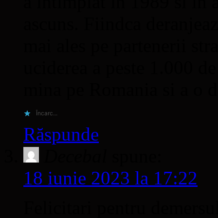
a intimplat in 1989 si in
ascuns. Fiindca deranjeaza
mai ales pe partenerii stra
uciderea a peste 1.000 d
mina pe Romania si a o d
Încarc...
Răspunde
Decebal
spune:
18 iunie 2023 la 17:22
Felicitari pentru demersul 