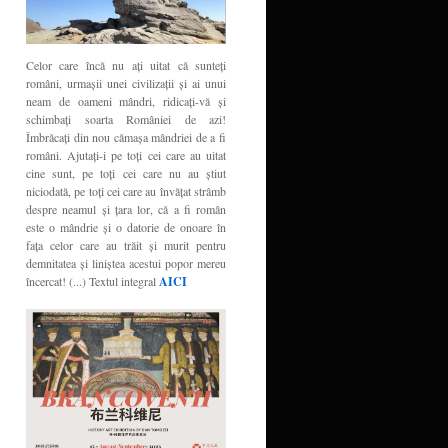
Celor care încă nu aţi uitat că sunteţi
români, urmaşii unei civilizaţii şi ai unui
neam de oameni mândri, ridicaţi-vă şi
schimbaţi soarta României de azi!
Îmbrăcaţi din nou cămaşa mândriei de a fi
români. Ajutaţi-i pe toţi cei care au uitat
cine sunt, pe toţi cei care nu au ştiut
niciodată, pe toţi cei care au învăţat strâmb
despre neamul şi ţara lor, că a fi român
este o mândrie şi o datorie de onoare în
faţa celor care au trăit şi murit pentru
demnitatea şi liniştea acestui popor mereu
încercat! (...) Textul integral
AICI