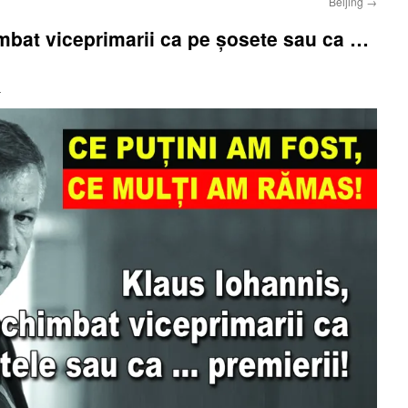
Beijing
→
mbat viceprimarii ca pe șosete sau ca …
i