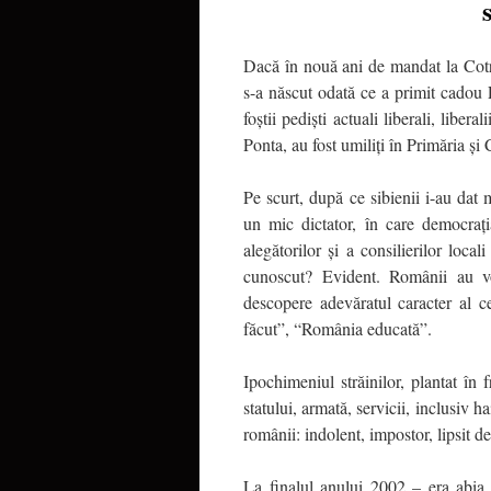
Dacă în nouă ani de mandat la Cotr
s-a născut odată ce a primit cadou
foștii pediști actuali liberali, libe
Ponta, au fost umiliți în Primăria și
Pe scurt, după ce sibienii i-au dat 
un mic dictator, în care democrația
alegătorilor și a consilierilor lo
cunoscut? Evident. Românii au vo
descopere adevăratul caracter al 
făcut”, “România educată”.
Ipochimeniul străinilor, plantat în
statului, armată, servicii, inclusiv 
românii: indolent, impostor, lipsit d
La finalul anului 2002 – era abia 