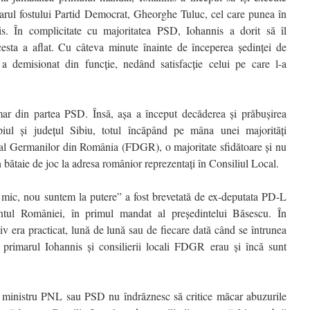
marul fostului Partid Democrat, Gheorghe Tuluc, cel care punea în
nis. În complicitate cu majoritatea PSD, Iohannis a dorit să îl
esta a aflat. Cu câteva minute înainte de începerea ședinței de
 demisionat din funcție, nedând satisfacție celui pe care l-a
mar din partea PSD. Însă, așa a început decăderea și prăbușirea
piul și județul Sibiu, totul încăpând pe mâna unei majorități
al Germanilor din România (FDGR), o majoritate sfidătoare și nu
bătaie de joc la adresa românior reprezentați în Consiliul Local.
 mic, nou suntem la putere” a fost brevetată de ex-deputata PD-L
tul României, în primul mandat al președintelui Băsescu. În
v era practicat, lună de lună sau de fiecare dată când se întrunea
 primarul Iohannis și consilierii locali FDGR erau și încă sunt
u ministru PNL sau PSD nu îndrăznesc să critice măcar abuzurile