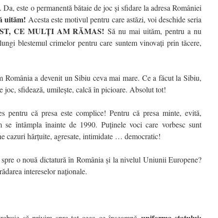
u. Da, este o permanentă bătaie de joc și sfidare la adresa României
ă uităm!
Acesta este motivul pentru care astăzi, voi deschide seria
OST, CE MULȚI AM RĂMAS!
Să nu mai uităm, pentru a nu
elungi blestemul crimelor pentru care suntem vinovați prin tăcere,
um România a devenit un Sibiu ceva mai mare. Ce a făcut la Sibiu,
te joc, sfidează, umilește, calcă în picioare. Absolut tot!
es pentru că presa este complice! Pentru că presa minte, evită,
um se întâmpla înainte de 1990. Puținele voci care vorbesc sunt
ține cazuri hărțuite, agresate, intimidate … democratic!
 spre o nouă dictatură în România și la nivelul Uniunii Europene?
trădarea intereselor naționale.
uniforma statului:
 trebuie să privim spre tot ceea ce înseamnă