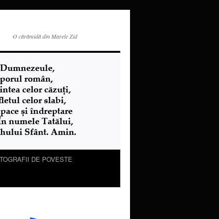
O cărămidă din Marele Zid
TOGRAFII DE POVESTE