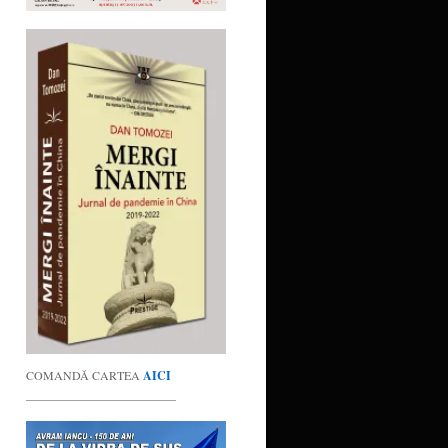
COMANDĂ CARTEA
AICI
_________________________