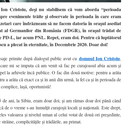
Ion Cristoiu, deși nu stabilisem că vom aborda “perioada
spre evenimente trăite și observate în perioada în care eram
azetari care îndrăzneam să ne facem datoria în orașul asediat
 al Germanilor din România (FDGR), în orașul trădat de
e PD-L, iar acum PNL. Repet, eram doi. Pentru că luptătorul
u a plecat în eternitate, în Decembrie 2020. Doar doi!
domnul Ion Cristoiu
mesaje primite după dialogul public avut cu
,
 care mi se imputa că am venit să fac pe curajoasul abia acum și
el la arhivele încă publice. O fac din două motive: pentru a arăta
ru a arăta că exact ca și în anii din urmă, la fel ca și în perioada de
complice, lașă, oportunistă!
5 de ani, la Sibiu, eram doar doi, și am rămas doar doi până când
că de o vreme s-au înmulțit curajoșii locali și naționali. Este drept,
eles valoarea și nivelul uman al celui votat de două ori președinte,
 străine, complicitățile și trădările, au primat.