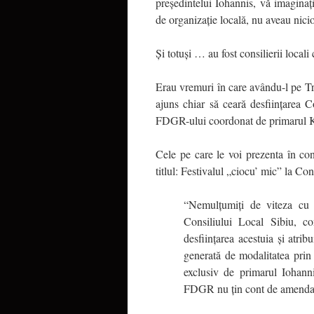
președintelui Iohannis, vă imaginaț
de organizație locală, nu aveau nici
Și totuși … au fost consilierii locali
Erau vremuri în care avându-l pe T
ajuns chiar să ceară desființarea 
FDGR-ului coordonat de primarul K
Cele pe care le voi prezenta în con
titlul: Festivalul „ciocu’ mic” la Con
“Nemulţumiţi de viteza cu c
Consiliului Local Sibiu, c
desfiinţarea acestuia şi atrib
generată de modalitatea prin 
exclusiv de primarul Iohanni
FDGR nu ţin cont de amendam