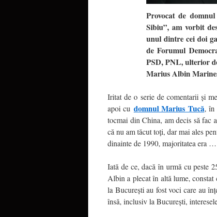
Provocat de domnul 
Sibiu”, am vorbit de
unul dintre cei doi g
de Forumul Democrat
PSD, PNL, ulterior d
Marius Albin Marinesc
Iritat de o serie de comentarii și 
domnul Marius Tucă
apoi cu
, în
tocmai din China, am decis să fac ap
că nu am tăcut toți, dar mai ales pent
dinainte de 1990, majoritatea era … 
Iată de ce, dacă în urmă cu peste 2
Albin a plecat în altă lume, constat 
la București au fost voci care au înț
însă, inclusiv la București, interesele