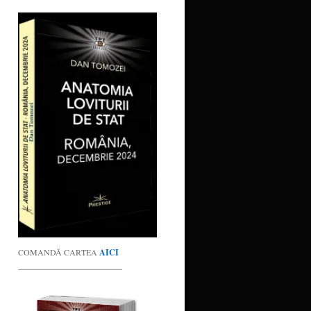
COMANDĂ CARTEA
AICI
_________________________