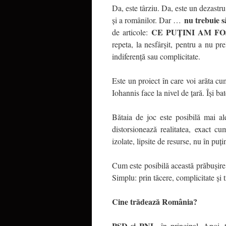
Da, este târziu. Da, este un dezastr
nu trebuie s
și a românilor. Dar …
CE PUȚINI AM F
de articole:
repeta, la nesfârșit, pentru a nu pr
indiferență sau complicitate.
Este un proiect în care voi arăta c
Iohannis face la nivel de țară. Își ba
Bătaia de joc este posibilă mai al
distorsionează realitatea, exact c
izolate, lipsite de resurse, nu în pu
Cum este posibilă această prăbușire
Simplu: prin tăcere, complicitate și 
Cine trădează România?
PSD și PNL
, în principal. Apoi,