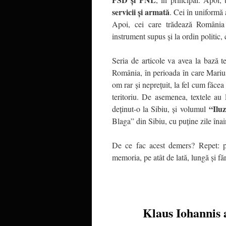
servicii și armată
. Cei în uniformă
Apoi, cei care trădează Români
instrument supus și la ordin politic
Seria de articole va avea la bază t
România, în perioada în care Marius
om rar și neprețuit, la fel cum făcea
teritoriu. De asemenea, textele au
“Ilu
deținut-o la Sibiu, și volumul
Blaga” din Sibiu, cu puține zile îna
De ce fac acest demers? Repet: p
memoria, pe atât de lată, lungă și făr
Klaus Iohannis 