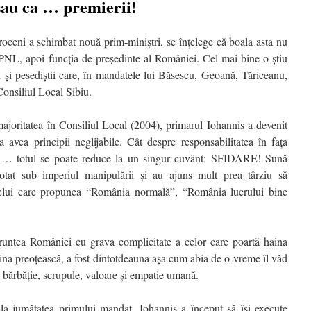
sau ca … premierii!
oceni a schimbat nouă prim-miniștri, se înțelege că boala asta nu
 PNL, apoi funcția de președinte al României. Cel mai bine o știu
ralii și pesediștii care, în mandatele lui Băsescu, Geoană, Tăriceanu,
 Consiliul Local Sibiu.
majoritatea în Consiliul Local (2004), primarul Iohannis a devenit
 avea principii neglijabile. Cât despre responsabilitatea în fața
cali … totul se poate reduce la un singur cuvânt: SFIDARE! Sună
tat sub imperiul manipulării și au ajuns mult prea târziu să
celui care propunea “România normală”, “România lucrului bine
 fruntea României cu grava complicitate a celor care poartă haina
haina preoțească, a fost dintotdeauna așa cum abia de o vreme îl văd
e bărbăție, scrupule, valoare și empatie umană.
la jumătatea primului mandat, Iohannis a început să își execute