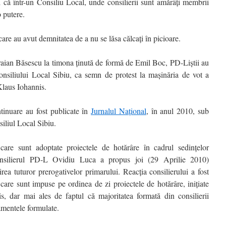
i că într-un Consiliu Local, unde consilierii sunt amărâți membrii
o putere.
 care au avut demnitatea de a nu se lăsa călcați în picioare.
raian Băsescu la timona ținută de formă de Emil Boc, PD-Liștii au
Consiliului Local Sibiu, ca semn de protest la maşinăria de vot a
laus Iohannis.
tinuare au fost publicate în
Jurnalul Național
, în anul 2010, sub
siliul Local Sibiu.
are sunt adoptate proiectele de hotărâre în cadrul sedinţelor
onsilierul PD-L Ovidiu Luca a propus joi (29 Aprilie 2010)
uirea tuturor prerogativelor primarului. Reacţia consilierului a fost
care sunt impuse pe ordinea de zi proiectele de hotărâre, iniţiate
s, dar mai ales de faptul că majoritatea formată din consilierii
entele formulate.