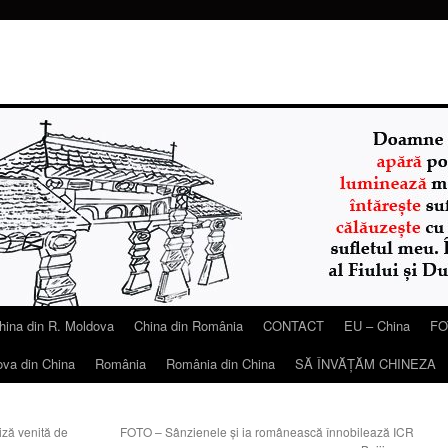
hina din R. Moldova
China din România
CONTACT
EU – China
FO
ova din China
România
România din China
SĂ ÎNVĂŢĂM CHINEZA
ă venită de
FOTO – Sânzienele și ia românească înnobilează ICR