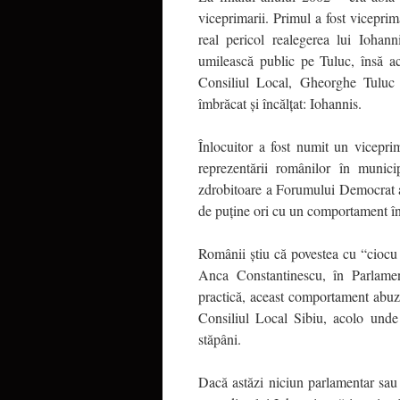
viceprimarii. Primul a fost vicepri
real pericol realegerea lui Iohan
umilească public pe Tuluc, însă ac
Consiliul Local, Gheorghe Tuluc a
îmbrăcat și încălțat: Iohannis.
Înlocuitor a fost numit un vicepri
reprezentării românilor în munici
zdrobitoare a Forumului Democrat 
de puține ori cu un comportament în 
Românii știu că povestea cu “ciocu
Anca Constantinescu, în Parlamen
practică, aceast comportament abuzi
Consiliul Local Sibiu, acolo unde
stăpâni.
Dacă astăzi niciun parlamentar sa