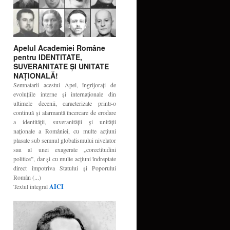
Apelul Academiei Române
pentru IDENTITATE,
SUVERANITATE ŞI UNITATE
NAŢIONALĂ!
Semnatarii acestui Apel, îngrijoraţi de
evoluţiile interne şi internaţionale din
ultimele decenii, caracterizate printr-o
continuă şi alarmantă încercare de erodare
a identităţii, suveranităţii şi unităţii
naţionale a României, cu multe acţiuni
plasate sub semnul globalismului nivelator
sau al unei exagerate „corectitudini
politice”, dar şi cu multe acţiuni îndreptate
direct împotriva Statului şi Poporului
Român (...)
Textul integral
AICI