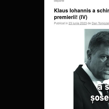
departe
Klaus Iohannis a schi
premierii! (IV)
Publicat în
23 iunie 2023
de
Dan Tomoze