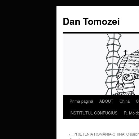
Dan Tomozei
Prima pagină
ABOUT
China
C
Sari
INSTITUTUL CONFUCIUS
R. Mold
la
conținut
←
PRIETENIA ROMÂNIA-CHINA: O surpriz