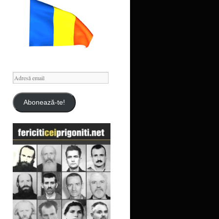
Adresă
email
Abonează-te!