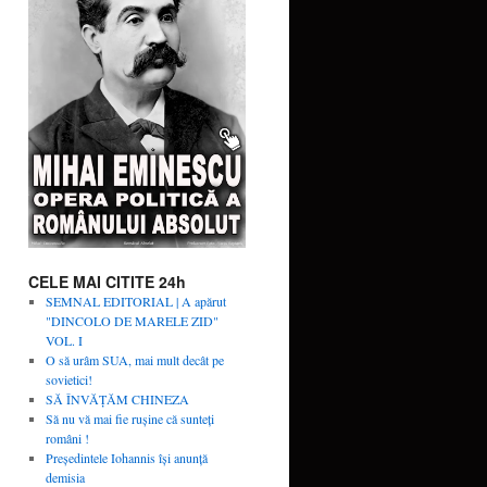
CELE MAI CITITE 24h
SEMNAL EDITORIAL | A apărut
"DINCOLO DE MARELE ZID"
VOL. I
O să urâm SUA, mai mult decât pe
sovietici!
SĂ ÎNVĂŢĂM CHINEZA
Să nu vă mai fie rușine că sunteți
români !
Președintele Iohannis își anunță
demisia