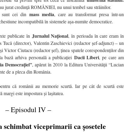
 au jurat credință ROMÂNIEI, nu unui tembel sau străinilor.
mass media
a sunt cei din
, care au transformat presa într-un
, chestiune incompatibilă în sistemele așa-numite democratice.
Jurnalul Național
exte publicate în
, în perioada în care eram în
 Tucă (director), Valentin Zaschievici (redactor șef-adjunct) – un
 și Victor Ciutacu (redactor șef), ținea spatele corespondenților din
Dacii Liberi
 la bază arhiva personală a publicației
, pe care am
zia Democrației”
, apărut în 2010 la Editura Universității “Lucian
inte de a pleca din România.
entru că românii au memorie scurtă. Iar pe cât de scurtă este
ă margi este impostura și lașitatea.
– Episodul IV –
a schimbat viceprimarii ca șosetele