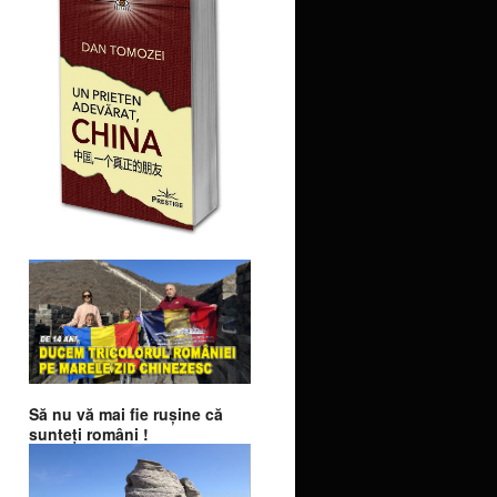
Să nu vă mai fie ruşine că
sunteţi români !