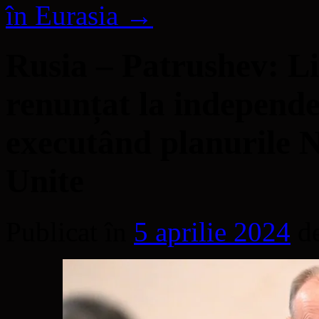
în Eurasia
→
Rusia – Patrushev: Li
renunțat la independe
executând planurile 
Unite
Publicat în
5 aprilie 2024
d