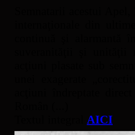
Semnatarii acestui Apel, î
internaţionale din ultime
continuă şi alarmantă în
suveranităţii şi unităţi
acţiuni plasate sub semn
unei exagerate „corectit
acţiuni îndreptate direc
Român (...)
Textul integral
AICI