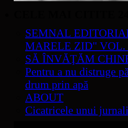
CELE MAI CITITE 2
SEMNAL EDITORIAL 
MARELE ZID" VOL. 
SĂ ÎNVĂŢĂM CHIN
Pentru a nu distruge pă
drum prin apă
ABOUT
Cicatricele unui jurnal