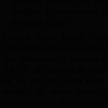
globală, în acest an. Bug
nouălea an consecutiv, ia
trilioane USD.”
Întrebat dacă liderii eur
indicațiile emise de Casa Al
țări, Patrushev a răspuns c
NATO „au pierdut de mult m
lor și, de fapt, sunt doar
alianței. În aceste condiț
sunt executate de autorități