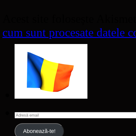
Acest site folosește Akisme
cum sunt procesate datele co
Adresă
email
Abonează-te!