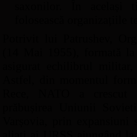
saxonilor. În același 
folosească organizațiile t
Potrivit lui Patrushev, Or
(14 Mai 1955), formată la
asigurat echilibrul militar
Astfel, din momentul formă
Rece, NATO a crescut 
prăbușirea Uniunii Sovieti
Varșovia, prin expansiuni 
aliați ai URSS ajungând la