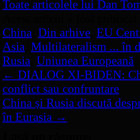
Toate articolele lui Dan T
Acest articol a fost publicat
China
,
Din arhive
,
EU Centr
Asia
,
Multilateralism ... în 
Rusia
,
Uniunea Europeană
.
←
DIALOG XI-BIDEN: Chin
conflict sau confruntare
China și Rusia discută despr
în Eurasia
→
Lasă un răspuns