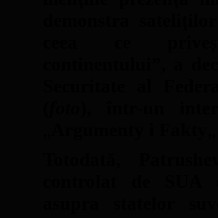
demonstra sateliților
ceea ce priveșt
continentului”, a dec
Securitate al Feder
(
foto
), într-un inte
„
Argumenty i Fakty
„
Totodată, Patrushe
controlat de SUA e
asupra statelor su