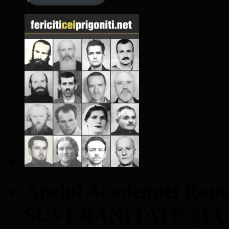
Apelul Academiei Ro
SUVERANITATE ŞI 