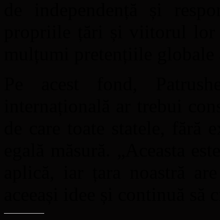
de independență și respon
propriile țări și viitorul lo
mulțumi pretențiile globale
Pe acest fond, Patrushe
internațională ar trebui con
de care toate statele, fără 
egală măsură. „Aceasta est
aplică, iar țara noastră 
aceeași idee și continuă să c