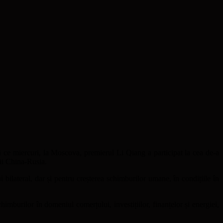
ă ce miercuri, la Moscova, premierul Li Qiang a participat la cea de-a
ții China-Rusia.
i bilateral, dar și pentru creșterea schimburilor umane, în condițiile în
imburilor în domeniul comerțului, investițiilor, finanțelor și energiei,