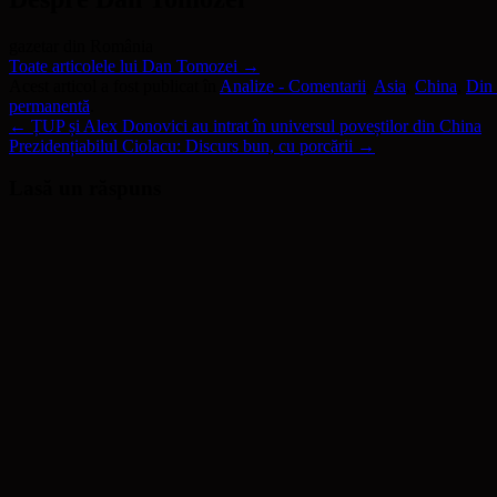
gazetar din România
Toate articolele lui Dan Tomozei
→
Acest articol a fost publicat în
Analize - Comentarii
,
Asia
,
China
,
Din 
permanentă
.
←
ȚUP și Alex Donovici au intrat în universul poveștilor din China
Prezidențiabilul Ciolacu: Discurs bun, cu porcării
→
Lasă un răspuns