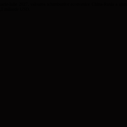
anuarie-Iulie 2027, valoarea schimburilor economice China-Rusia a aju
40,1 miliarde USD.