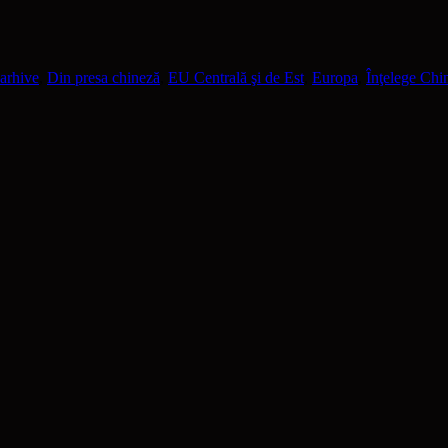
arhive
,
Din presa chineză
,
EU Centrală şi de Est
,
Europa
,
Înţelege Chi