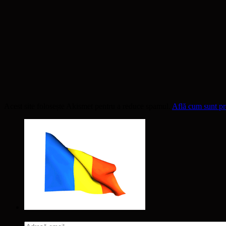
Acest site folosește Akismet pentru a reduce spamul.
Află cum sunt pro
Adresă