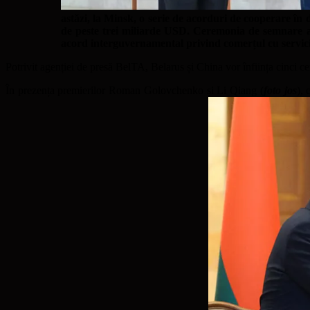
astăzi, la Minsk, o serie de acorduri de cooperare în d
de peste trei miliarde USD. Ceremonia de semnare a av
acord interguvernamental privind comerțul cu servicii
Potrivit agenției de presă BelTA, Belarus și China vor înființa cinci cen
În prezența premierilor Roman Golovchenko și Li Qiang (
foto jos
), 