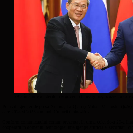
29-a întâlnire a liderilor de guvern chinez și rus, ocazie cu car
Potrivit agenției de presă Xinhua, Li Qian și Mihail Mishustin (
foto
)
care 2024 și 2025 sunt anii Culturii China-Rusia.
Conform comunicatului comun prezentat în urma celei de-a 29-a întâlniri
cooperării în domeniul tehnologiei inteligenței artificiale, securității ci