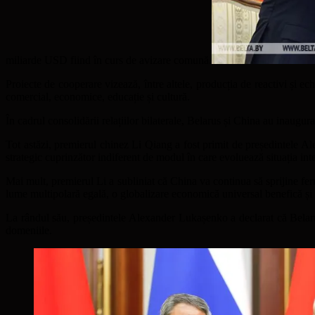
miliarde USD fiind în curs de avizare comună.
Proiecte de cooperare vizează, între altele, producția de reactivi și ech
comercial, economice, educație și cultură.
În cadrul consolidării relațiilor bilaterale, Belarus și China au inaugur
Tot astăzi, premierul chinez Li Qiang a fost primit de președintele 
strategic cuprinzător indiferent de modul în care evoluează situația int
Mai mult, premierul Li a subliniat că China va continua să sprijine ferm
lume multipolară egală, o globalizare economică universal benefică și i
La rândul său, președintele Alexander Lukașenko a declarat că Belaru
domeniile.