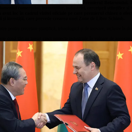
Premierul Belarusului,
omeniul comerțului, investițiilor, industriei, cercetprii științifice
ut loc în cadrul vizitei oficiale pe care premierul chinez o efect
 și investiții, care prevede crearea unei Zone de Liber Schimb.
tre pentru cercetare științifică, tehnologică și de inovare, inclusiv în d
cele două țări au lansat cinci proiecte industriale în valoare de aproxi