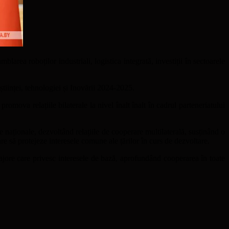
larea roboților industriali, logistica integrată, investiții în sectoarele
științei, tehnologiei și Inovării 2024-2025.
promova relațiile bilaterale la nivel înalt înalt în cadrul parteneriatului
e naționale, dezvoltând relațiile de cooperare multilaterală, susținând o
e să protejeze interesele comune ale țărilor în curs de dezvoltare.
jore care privesc interesele de bază, aprofundând cooperarea în toate