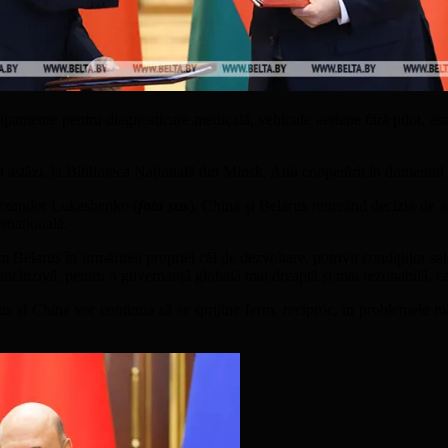
ipamente pentru diagnosticare medicală, vehicule aeriene fără pilot, asamb
at astăzi, la Biblioteca Națională din Minsk, Anii cooperării în domeniul 
Alexander Lukashenko (
foto sus
), China și Belarus reiterând decizia de a 
ernațională.
 Belarus în urmărirea propriei căi de dezvoltare, potrivit condițiilor sal
ncluzivă, pentru o guvernanță globală mai dreaptă și mai rezonabilă, car
s și China vor continua să se sprijine ferm, reciproc, în problemele ma