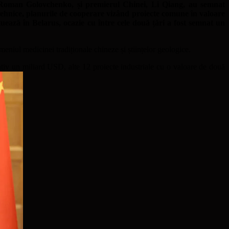
 Roman Golovchenko, și premierul Chinei, Li Qiang, au semnat
 și tehnice, planurile de cooperare vizând proiecte comune în valoare
uează în Belarus, ocazie cu între cele două țări a fost semnat un
omeniul medicinei tradiționale chineze și științelor geologice.
mativ un miliard USD, alte 12 proiecte industriale cu o valoare de două