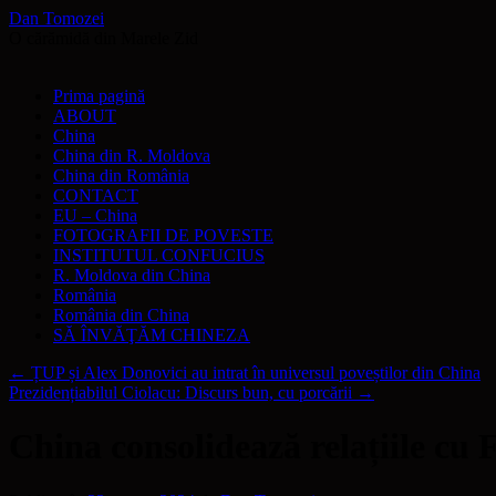
Dan Tomozei
O cărămidă din Marele Zid
Sari
Prima pagină
la
ABOUT
conținut
China
China din R. Moldova
China din România
CONTACT
EU – China
FOTOGRAFII DE POVESTE
INSTITUTUL CONFUCIUS
R. Moldova din China
România
România din China
SĂ ÎNVĂŢĂM CHINEZA
←
ȚUP și Alex Donovici au intrat în universul poveștilor din China
Prezidențiabilul Ciolacu: Discurs bun, cu porcării
→
China consolidează relațiile cu 