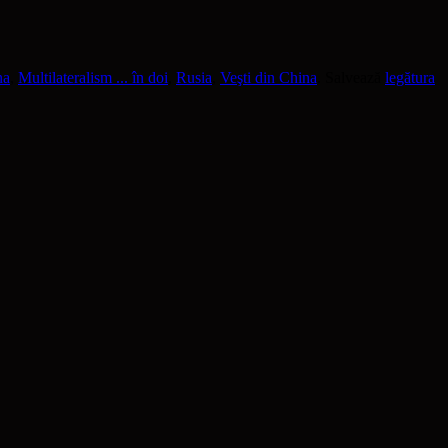
na
,
Multilateralism ... în doi
,
Rusia
,
Veşti din China
. Salvează
legătura