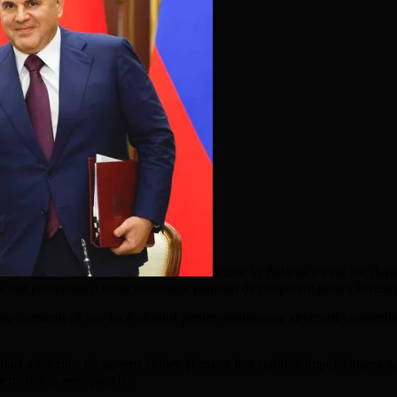
Vizita în Belarus a avut loc dup
e a fost prezentată o nouă versiune a planului de cooperare pentru investi
 au convenit că vor face eforturi pentru optimizarea structurii comerțulu
 a liderilor de guvern chinez și rus, a fost stabilită impulsionarea sch
bernetice și aerospațiale.