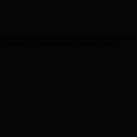
ă încercare de erodare a identităţii, suveranităţii şi unităţii naţionale a
uni îndreptate direct împotriva Statului şi Poporului Român (...)