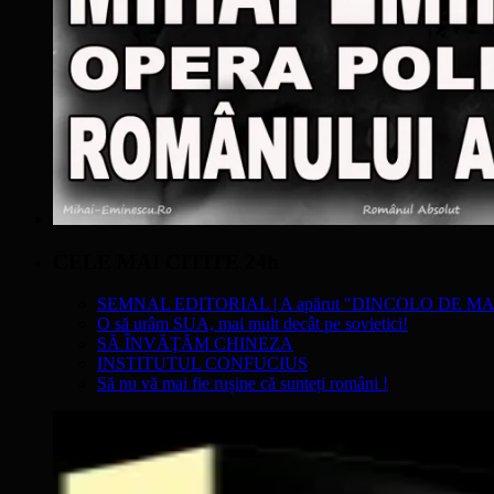
CELE MAI CITITE 24h
SEMNAL EDITORIAL | A apărut "DINCOLO DE MA
O să urâm SUA, mai mult decât pe sovietici!
SĂ ÎNVĂŢĂM CHINEZA
INSTITUTUL CONFUCIUS
Să nu vă mai fie rușine că sunteți români !