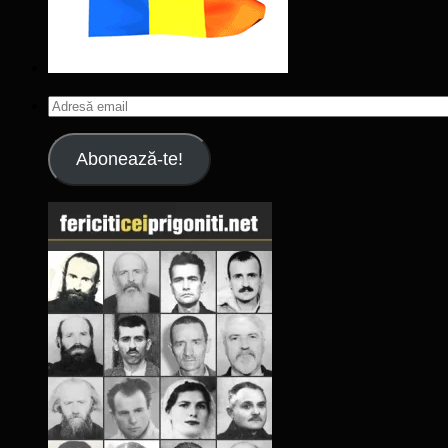
Adresă
email
Abonează-te!