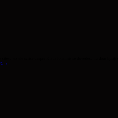
are citesc textele scrise despre Klaus Iohannis se dovedesc nu doar lipsi
ști
→