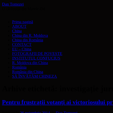
Dan Tomozei
O cărămidă din Marele Zid
Sari
Prima pagină
la
ABOUT
conținut
China
China din R. Moldova
China din România
CONTACT
EU – China
FOTOGRAFII DE POVESTE
INSTITUTUL CONFUCIUS
R. Moldova din China
România
România din China
SĂ ÎNVĂŢĂM CHINEZA
Arhive etichetă:
investigație jur
Pentru frustrații votanți ai victoriosului p
Publicat în
26 noiembrie 2014
de
Dan Tomozei