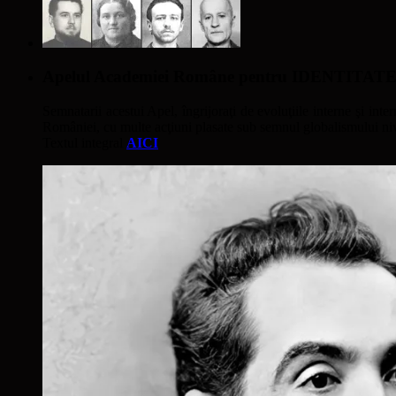
Apelul Academiei Române pentru IDENTIT
Semnatarii acestui Apel, îngrijoraţi de evoluţiile interne şi inter
României, cu multe acţiuni plasate sub semnul globalismului nivel
Textul integral
AICI