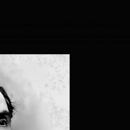
ATE, SUVERANITATE ŞI UNITATE NAŢIONALĂ!
naţionale din ultimele decenii, caracterizate printr-o continuă şi alarmant
ator sau al unei exagerate „corectitudini politice”, dar şi cu multe acţi