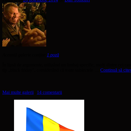
Această galerie conține
1 poză
.
În lipsă de argumente, utilizând un limbaj specific, mulți dintre cei c
tip „black friday”, considerând că toate subiectele …
Continuă să cite
Mai multe galerii
|
14 comentarii