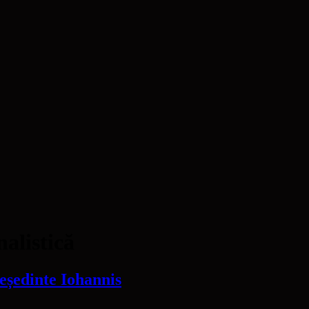
nalistică
reședinte Iohannis