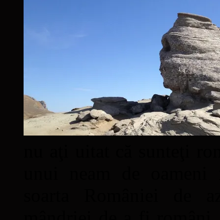
nu aţi uitat că sunteţi ro
unui neam de oameni mâ
soarta României de a
mândriei de a fi români. 