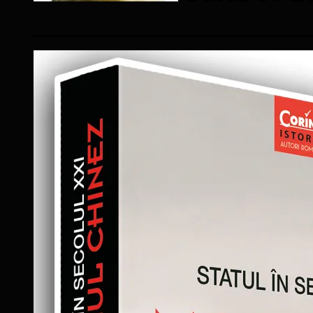
____________________