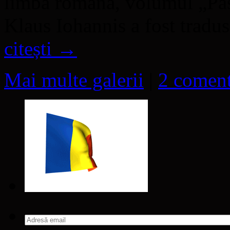
limba română, volumul „Pas
Klaus Iohannis a fost trad
citești
→
Mai multe galerii
|
2 coment
Adresă
email