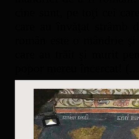
cine sunt, pe toţi cei car
care au învăţat strâmb d
român este o mândrie şi 
care au trăit şi murit pe
popor mereu încercat! (...