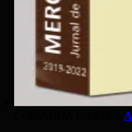
COMANDĂ CARTEA
A
____________________