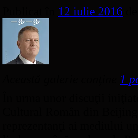
Publicat în
12 iulie 2016
de
Această galerie conține
1 p
În urma unor discuţii iniţiat
Cultural Român din Beijing,
reprezentanţi ai mediului un