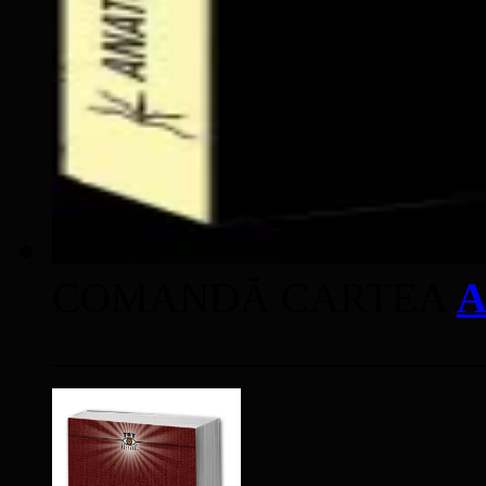
COMANDĂ CARTEA
A
____________________