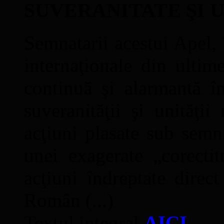
SUVERANITATE ŞI 
Semnatarii acestui Apel, î
internaţionale din ultime
continuă şi alarmantă în
suveranităţii şi unităţi
acţiuni plasate sub semn
unei exagerate „corectit
acţiuni îndreptate direc
Român (...)
Textul integral
AICI