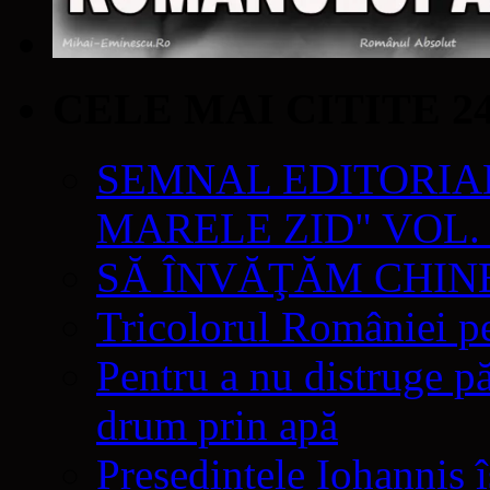
CELE MAI CITITE 2
SEMNAL EDITORIAL 
MARELE ZID" VOL. 
SĂ ÎNVĂŢĂM CHIN
Tricolorul României pe
Pentru a nu distruge pă
drum prin apă
Președintele Iohannis 