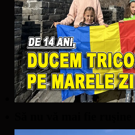
Să nu vă mai fie ruşine