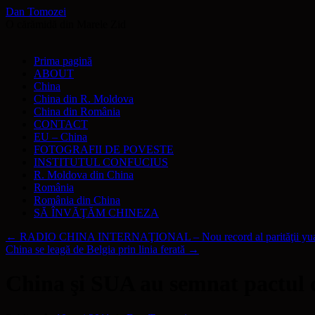
Dan Tomozei
O cărămidă din Marele Zid
Sari
Prima pagină
la
ABOUT
conținut
China
China din R. Moldova
China din România
CONTACT
EU – China
FOTOGRAFII DE POVESTE
INSTITUTUL CONFUCIUS
R. Moldova din China
România
România din China
SĂ ÎNVĂŢĂM CHINEZA
←
RADIO CHINA INTERNAŢIONAL – Nou record al parităţii yuanulu
China se leagă de Belgia prin linia ferată
→
China şi SUA au semnat pactul 