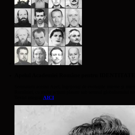
Apelul Academiei Române pentru IDENTIT
Semnatarii acestui Apel, îngrijoraţi de evoluţiile interne şi inter
României, cu multe acţiuni plasate sub semnul globalismului nivel
Textul integral
AICI