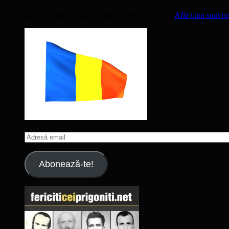
Acest site folosește Akismet pentru a reduce spamul.
Află cum sunt pro
Adresă
email
Abonează-te!