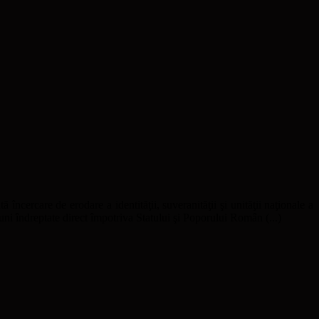
ă încercare de erodare a identităţii, suveranităţii şi unităţii naţionale a
uni îndreptate direct împotriva Statului şi Poporului Român (...)