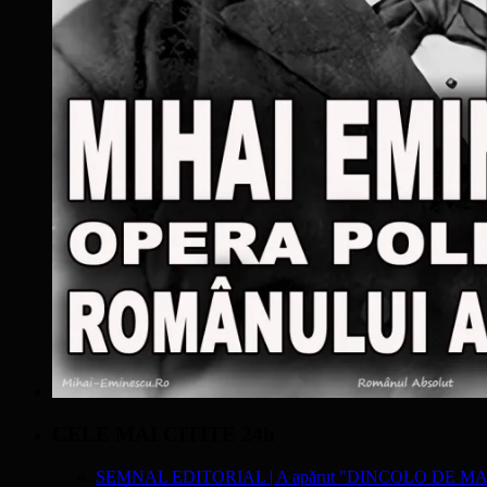
CELE MAI CITITE 24h
SEMNAL EDITORIAL | A apărut "DINCOLO DE MA