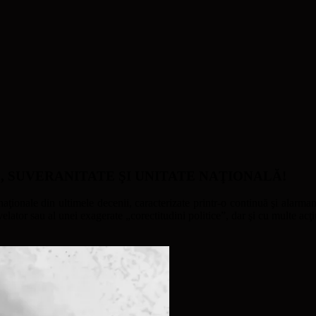
ATE, SUVERANITATE ŞI UNITATE NAŢIONALĂ!
naţionale din ultimele decenii, caracterizate printr-o continuă şi alarmant
ator sau al unei exagerate „corectitudini politice”, dar şi cu multe acţi