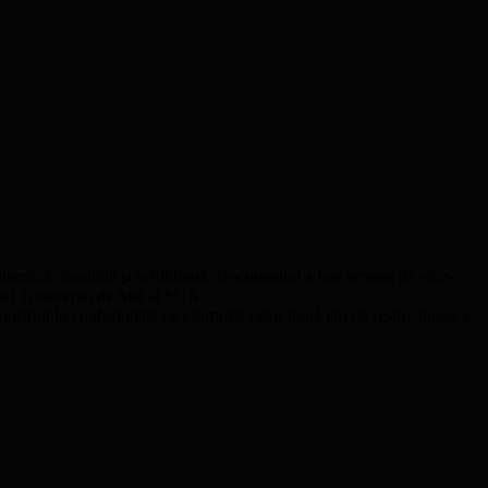
ernică, durabilă şi echilibrată. Documentul a fost semnat de vice-
ul Trezoreriei de Stat al SUA.
struit în conformitate cu eforturile celor două ţări de restructurare a