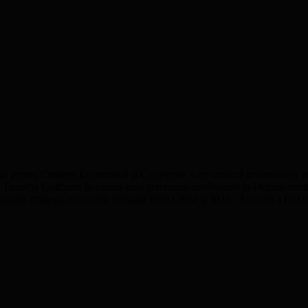
tul pentru Creştere Economică şi Cooperare, care vizează promovarea put
 Timothy Geithner, în cadrul unei ceremonii desfăşurate la Departament
ogului strategic economic derulată între China şi SUA. Acordul a fost con