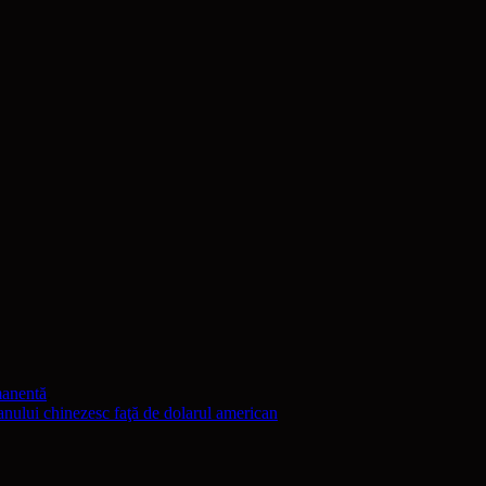
manentă
.
i chinezesc faţă de dolarul american