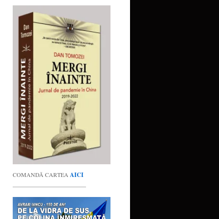
COMANDĂ CARTEA
AICI
_________________________