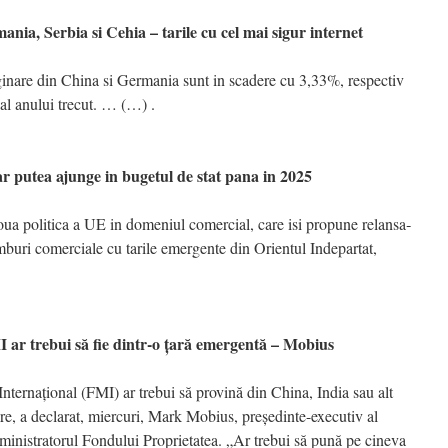
, Serbia si Cehia – tarile cu cel mai sigur internet
nare din China si Germania sunt in scadere cu 3,33%, respectiv
al anului trecut. … (…) .
utea ajunge in bugetul de stat pana in 2025
a politica a UE in do­me­­niul comercial, care isi propune re­lan­­sa­
mburi co­­mer­ciale cu tarile emergente din Orientul Indepartat,
r trebui să fie dintr-o ţară emergentă – Mobius
ternaţional (FMI) ar trebui să provină din China, India sau alt
re, a declarat, miercuri, Mark Mobius, preşedinte-executiv al
inistratorul Fondului Proprietatea. „Ar trebui să pună pe cineva