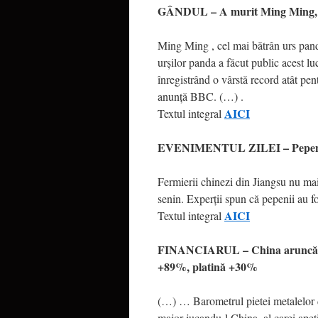
GÂNDUL – A murit Ming Ming, c
Ming Ming , cel mai bătrân urs panda
urşilor panda a făcut public acest l
înregistrând o vârstă record atât pent
anunţă BBC. (…) .
AICI
Textul integral
EVENIMENTUL ZILEI – Pepenii 
Fermierii chinezi din Jiangsu nu mai
senin. Experţii spun că pepenii au fos
AICI
Textul integral
FINANCIARUL – China aruncă în 
+89%, platină +30%
(…) … Barometrul pietei metalelor d
major jucandu-l China, al carei apet