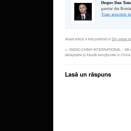
Despre Dan Tom
gazetar din Româ
Toate articolele 
Acest articol a fost publicat în
Din presa 
←
RADIO CHINA INTERNAŢIONAL – Mii d
delapidare şi fraudă sancţionate în China
Lasă un răspuns