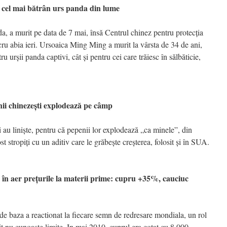
el mai bătrân urs panda din lume
, a murit pe data de 7 mai, însă Centrul chinez pentru protecţia
ucru abia ieri. Ursoaica Ming Ming a murit la vârsta de 34 de ani,
ru urşii panda captivi, cât şi pentru cei care trăiesc în sălbăticie,
chinezeşti explodează pe câmp
 au linişte, pentru că pepenii lor explodează „ca minele”, din
t stropiţi cu un aditiv care le grăbeşte creşterea, folosit şi în SUA.
aer preţurile la materii prime: cupru +35%, cauciuc
e baza a reactionat la fiecare semn de redresare mondiala, un rol
it nu cunoaste limite. In mai 2010, cuprul era cotat cu 8.000