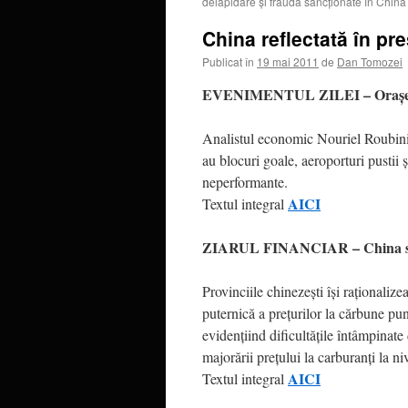
delapidare şi fraudă sancţionate în China
China reflectată în pr
Publicat în
19 mai 2011
de
Dan Tomozei
EVENIMENTUL ZILEI – Oraşele în
Analistul economic Nouriel Roubini
au blocuri goale, aeroporturi pustii ş
neperformante.
AICI
Textul integral
ZIARUL FINANCIAR – China se ap
Provinciile chinezeşti îşi raţionalize
puternică a preţurilor la cărbune p
evidenţiind dificultăţile întâmpinat
majorării preţului la carburanţi la n
AICI
Textul integral