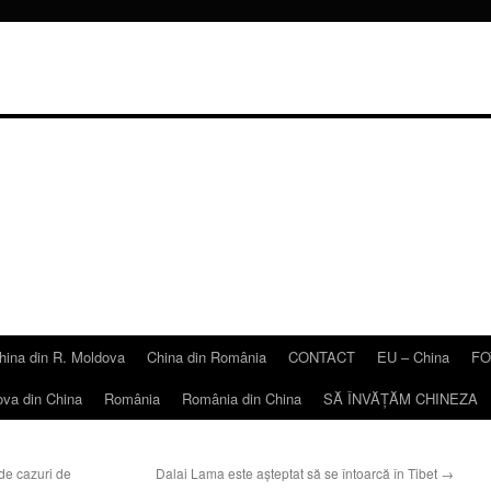
hina din R. Moldova
China din România
CONTACT
EU – China
FO
ova din China
România
România din China
SĂ ÎNVĂŢĂM CHINEZA
e cazuri de
Dalai Lama este aşteptat să se întoarcă în Tibet
→