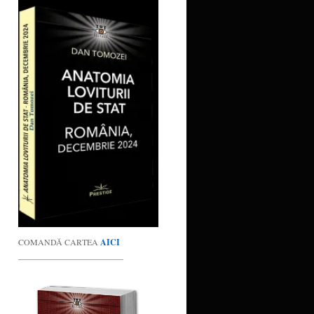
COMANDĂ CARTEA
AICI
_________________________