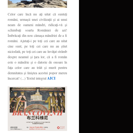
Celor care încă nu aţi uitat că sunteţi
români, urmaşii unei civilizaţii şi ai unui
neam de oameni mândri, ridicaţi-vă şi
schimbaţi soarta României de azi!
Îmbrăcaţi din nou cămaşa mândriei de a fi
români. Ajutaţi-i pe toţi cei care au uitat
cine sunt, pe toţi cei care nu au ştiut
niciodată, pe toţi cei care au învăţat strâmb
despre neamul şi ţara lor, că a fi român
este o mândrie şi o datorie de onoare în
faţa celor care au trăit şi murit pentru
demnitatea şi liniştea acestui popor mereu
încercat! (...) Textul integral
AICI