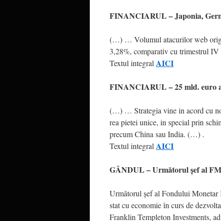
FINANCIARUL – Japonia, Germania
(…) … Volumul atacurilor web origi
3,28%, comparativ cu trimestrul IV 
AICI
Textul integral
FINANCIARUL – 25 mld. euro ar p
(…) … Strate­gia vine in acord cu nou
rea pietei unice, in special prin schi
precum China sau India. (…) .
AICI
Textul integral
GÂNDUL – Următorul şef al FMI a
Următorul şef al Fondului Monetar In
stat cu economie în curs de dezvolta
Franklin Templeton Investments, adm