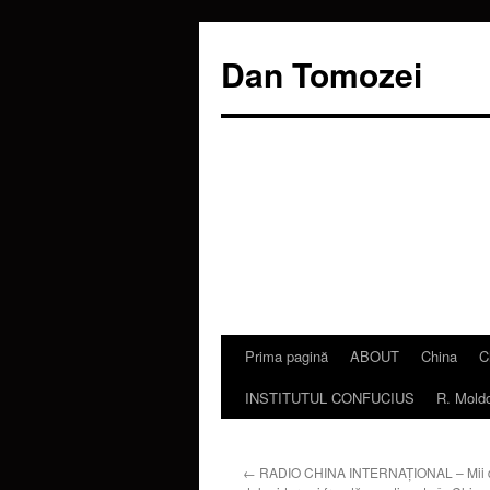
Dan Tomozei
Prima pagină
ABOUT
China
C
Sari
INSTITUTUL CONFUCIUS
R. Mold
la
conținut
←
RADIO CHINA INTERNAŢIONAL – Mii d