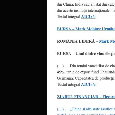
din China, India sau alt stat din cat
din aceste instituţii internaţionale”
AICI
Textul integral
</a
BURSA –
Mark Mobius: Următorul
ROMÂNIA LIBERĂ –
Mark Mob
BURSA – Unul dintre vinurile pr
(…) … Din totalul vânzărilor de circ
45%, ţările de export fiind Thailan
Germania. Capacitatea de producţie e
AICI
Textul integral
</a
ZIARUL FINANCIAR – Fiecare zi 
(…) … „China şi alte state asiatice 
partid, ceea ce nu a reuşit Siria. Pr