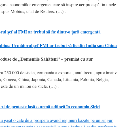
egoria economiilor emergente, care să inspire aer proaspăt în unele
, a spus Mobius, citat de Reuters. (…) .
 şef al FMI ar trebui să fie dintr-o ţară emergentă
ius: Următorul şef FMI ar trebui să fie din India sau China
oduse de „Domeniile Săhăteni” – premiat cu aur
a 250.000 de sticle, compania a exportat, anul trecut, aproximativ
da, Coreea, China, Japonia, Canada, Lituania, Polonia, Belgia,
ste de un milion de sticle. (…) .
de proteste lasă o urmă adâncă în economia Siriei
au găsit o cale de a prospera având regimuri bazate pe un singur
otestele ar putea ruina economia”, a spus Joshua Landis, profesor la