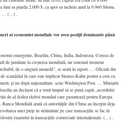
a luni sa piarda 2.000 $, ca apoi sa incheie anul la 9.960 $/tona.
. … (…) .
i ai economiei mondiale vor avea poziţii dominante până
nomii emergente, Brazilia, China, India, Indonezia, Coreea de
ult de jumătate la creşterea mondială, iar sistemul monetar
probabil, de o singură monedă”, se arată în raport. … Oficiali din
t de scandalul în care este implicat Strauss-Kahn pentru a cere ca
 merit, şi nu după naţionalitate, scrie Washington Post. … Miniştrii
razilia au declarat că a venit timpul să se pună capăt „acordului
celui de-al doilea război mondial care garantează pentru Europa
… Banca Mondială arată că autorităţile din China au început deja
voltarea unei pieţe în străinătate pe care tranzacţiile se fac în
losirii yuanului în tranzacţiile comerciale internaţionale. (…) .