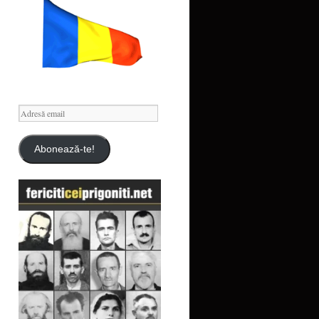
Adresă
email
Abonează-te!