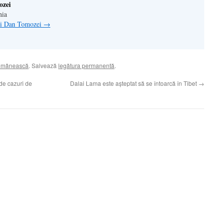
ozei
nia
lui Dan Tomozei
→
românească
. Salvează
legătura permanentă
.
e cazuri de
Dalai Lama este aşteptat să se întoarcă în Tibet
→