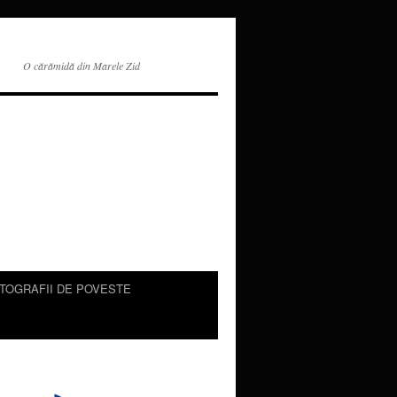
O cărămidă din Marele Zid
TOGRAFII DE POVESTE