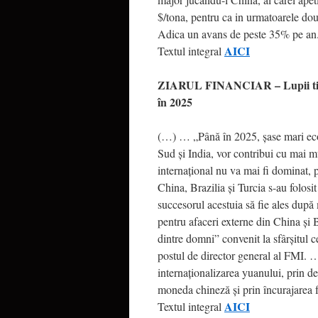
$/tona, pentru ca in urmatoarele dou
Adica un avans de peste 35% pe an
AICI
Textul integral
ZIARUL FINANCIAR – Lupii tiner
în 2025
(…) … „Până în 2025, şase mari eco
Sud şi India, vor contribui cu mai m
internaţional nu va mai fi dominat, 
China, Brazilia şi Turcia s-au folosi
succesorul acestuia să fie ales după
pentru afaceri externe din China şi B
dintre domni” convenit la sfârşitul 
postul de director general al FMI. 
internaţionalizarea yuanului, prin dez
moneda chineză şi prin încurajarea fo
AICI
Textul integral