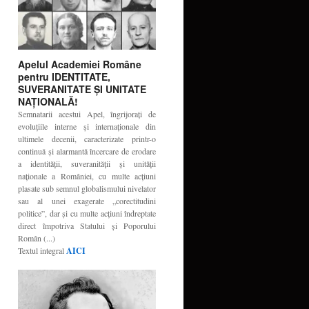
Apelul Academiei Române
pentru IDENTITATE,
SUVERANITATE ŞI UNITATE
NAŢIONALĂ!
Semnatarii acestui Apel, îngrijoraţi de
evoluţiile interne şi internaţionale din
ultimele decenii, caracterizate printr-o
continuă şi alarmantă încercare de erodare
a identităţii, suveranităţii şi unităţii
naţionale a României, cu multe acţiuni
plasate sub semnul globalismului nivelator
sau al unei exagerate „corectitudini
politice”, dar şi cu multe acţiuni îndreptate
direct împotriva Statului şi Poporului
Român (...)
Textul integral
AICI