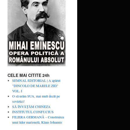
CELE MAI CITITE 24h
SEMNAL EDITORIAL | A apărut
"DINCOLO DE MARELE ZID"
VOL. I
O să urâm SUA, mai mult decât pe
sovietici!
SĂ ÎNVĂŢĂM CHINEZA
INSTITUTUL CONFUCIUS
FILIERA GERMANĂ – Construirea
unui lider marionetă, Klaus Iohannis