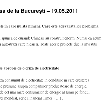
esa de la Bucureşti – 19.05.2011
 care nu stă nimeni. Care este adevărata lor problemă
 spunea de curând: Chinezii au construit enorm. Numai că acum
i autostrăzi către nicăieri. Toate aceste proiecte duc la investiţii
ropie de o criză de electricitate
ază consumul de electricitate în condiţiile în care creşterea
une presiune asupra companiilor producătoare de energie,
e de cel mai mare consumator de energie al lumii pe fondul
ivel mondial, scrie Financial Times. (…) .