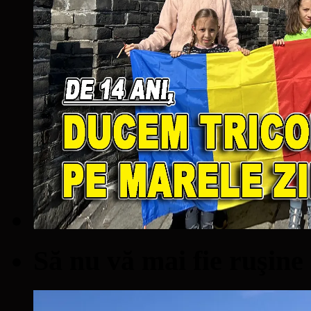
Să nu vă mai fie ruşine