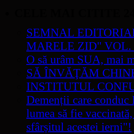
CELE MAI CITITE 2
SEMNAL EDITORIAL 
MARELE ZID" VOL. 
O să urâm SUA, mai mul
SĂ ÎNVĂŢĂM CHIN
INSTITUTUL CONF
Demenții care conduc E
lumea să fie vaccinată,
sfârșitul acestei ierni"!