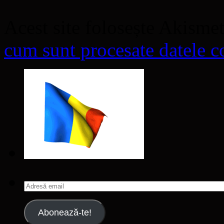
Acest site folosește Akisme
cum sunt procesate datele co
Adresă
email
Abonează-te!