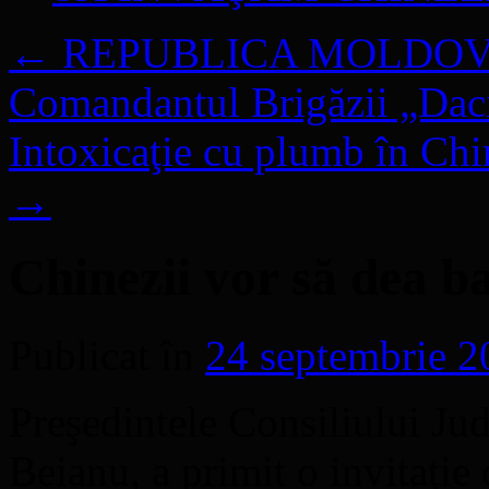
←
REPUBLICA MOLDOVA – Ş
Comandantul Brigăzii „Daci
Intoxicaţie cu plumb în Chi
→
Chinezii vor să dea b
Publicat în
24 septembrie 2
Preşedintele Consiliului Ju
Beianu, a primit o invitaţie 