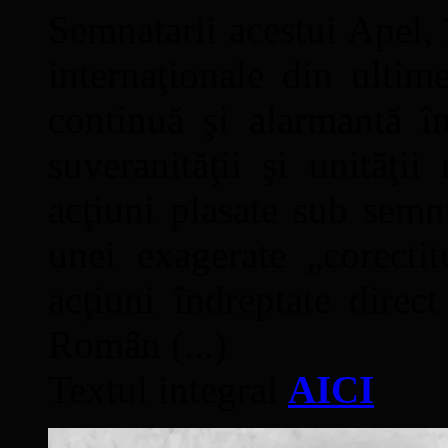
Semnatarii acestui Apel, î
internaţionale din ultime
continuă şi alarmantă în
suveranităţii şi unităţi
acţiuni plasate sub semn
unei exagerate „corectit
acţiuni îndreptate direc
Român (...)
Textul integral
AICI