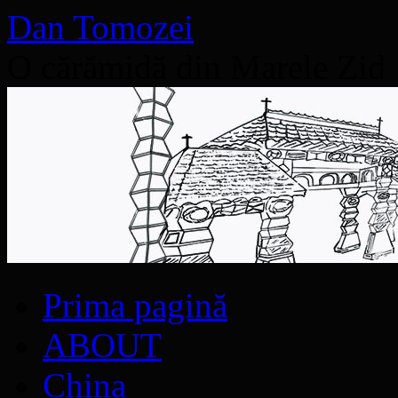
Dan Tomozei
O cărămidă din Marele Zid
Sari
Prima pagină
la
conținut
ABOUT
China