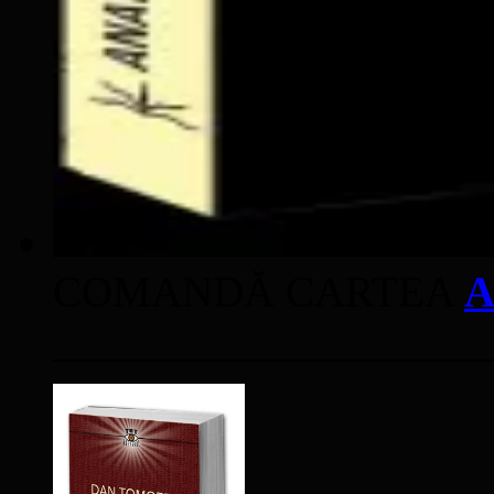
COMANDĂ CARTEA
A
____________________