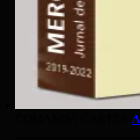
COMANDĂ CARTEA
A
____________________