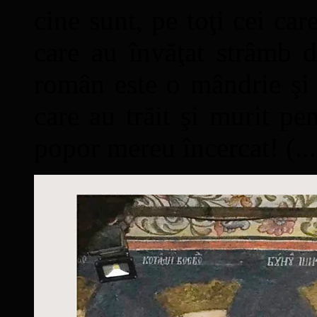
cine sunt, pe toţi cei car
care au învăţat strâmb d
român este o mândrie şi 
care au trăit şi murit pe
popor mereu încercat! (...