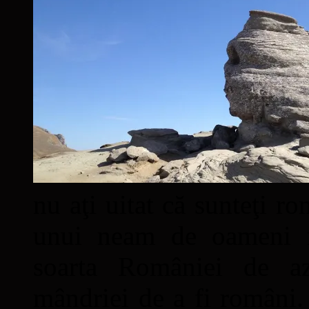
nu aţi uitat că sunteţi ro
unui neam de oameni mâ
soarta României de a
mândriei de a fi români. 