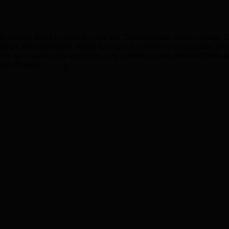
 Bruxelles. După o pauză de patru ani, Diana Bulimar, Sandra Izbaşa, C
avian Belu şi Mariana Bitang au reuşit să evolueze la cel mai înalt nivel 
le au recuperat prin exerciţiile de la celelalte aparate, îmbunătăţindu-şi p
ront (Franţa). … (…).