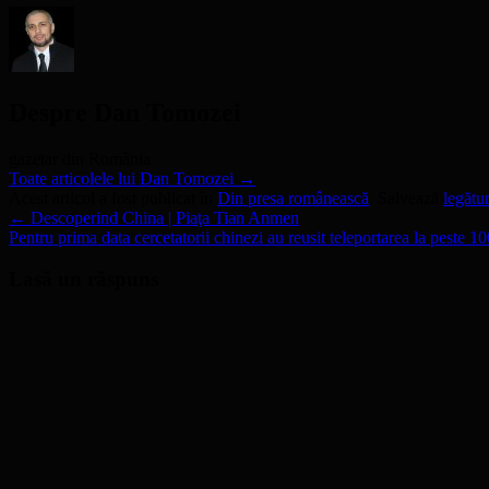
nouă)
Despre Dan Tomozei
gazetar din România
Toate articolele lui Dan Tomozei
→
Acest articol a fost publicat în
Din presa românească
. Salvează
legătu
←
Descoperind China | Piaţa Tian Anmen
Pentru prima data cercetatorii chinezi au reusit teleportarea la peste 1
Lasă un răspuns