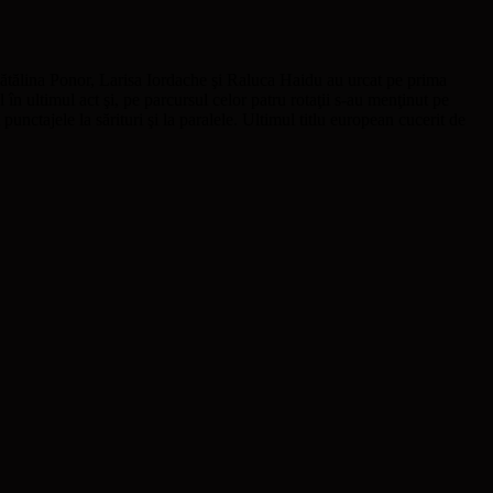
ătălina Ponor, Larisa Iordache şi Raluca Haidu au urcat pe prima
în ultimul act şi, pe parcursul celor patru rotaţii s-au menţinut pe
unctajele la sărituri şi la paralele. Ultimul titlu european cucerit de