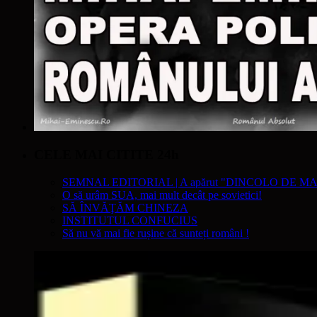
CELE MAI CITITE 24h
SEMNAL EDITORIAL | A apărut "DINCOLO DE MA
O să urâm SUA, mai mult decât pe sovietici!
SĂ ÎNVĂŢĂM CHINEZA
INSTITUTUL CONFUCIUS
Să nu vă mai fie rușine că sunteți români !