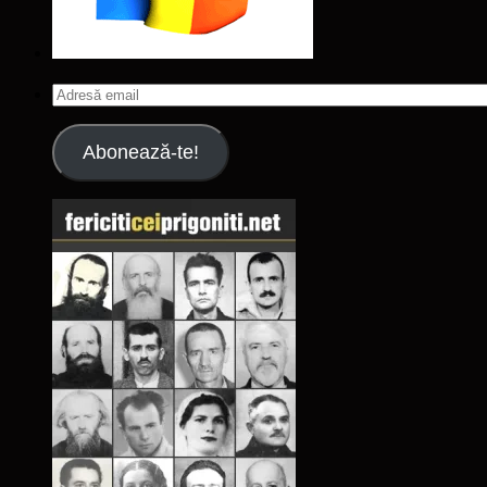
Adresă
email
Abonează-te!