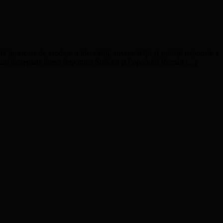
ă încercare de erodare a identităţii, suveranităţii şi unităţii naţionale a
uni îndreptate direct împotriva Statului şi Poporului Român (...)