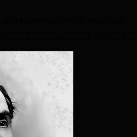
ATE, SUVERANITATE ŞI UNITATE NAŢIONALĂ!
naţionale din ultimele decenii, caracterizate printr-o continuă şi alarmant
ator sau al unei exagerate „corectitudini politice”, dar şi cu multe acţi