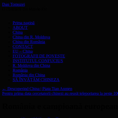
Dan Tomozei
O cărămidă din Marele Zid
Sari
Prima pagină
la
ABOUT
conținut
China
China din R. Moldova
China din România
CONTACT
EU – China
FOTOGRAFII DE POVESTE
INSTITUTUL CONFUCIUS
R. Moldova din China
România
România din China
SĂ ÎNVĂŢĂM CHINEZA
←
Descoperind China | Piaţa Tian Anmen
Pentru prima data cercetatorii chinezi au reusit teleportarea la peste 1
România e campioană europeană