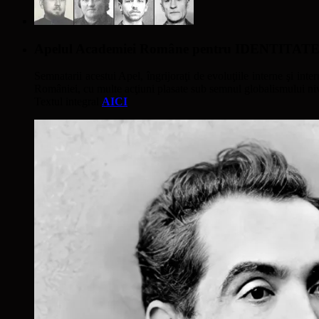
Apelul Academiei Române pentru IDENTIT
Semnatarii acestui Apel, îngrijoraţi de evoluţiile interne şi inter
României, cu multe acţiuni plasate sub semnul globalismului nivel
Textul integral
AICI