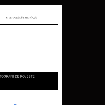
O cărămidă din Marele Zid
TOGRAFII DE POVESTE