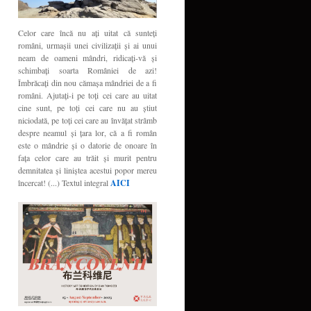
Celor care încă nu aţi uitat că sunteţi
români, urmaşii unei civilizaţii şi ai unui
neam de oameni mândri, ridicaţi-vă şi
schimbaţi soarta României de azi!
Îmbrăcaţi din nou cămaşa mândriei de a fi
români. Ajutaţi-i pe toţi cei care au uitat
cine sunt, pe toţi cei care nu au ştiut
niciodată, pe toţi cei care au învăţat strâmb
despre neamul şi ţara lor, că a fi român
este o mândrie şi o datorie de onoare în
faţa celor care au trăit şi murit pentru
demnitatea şi liniştea acestui popor mereu
încercat! (...) Textul integral
AICI