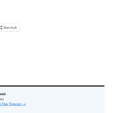
Mai mult
ră
n(Se
de
tră
ozei
nia
lui Dan Tomozei
→