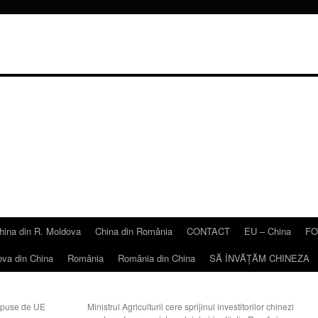
hina din R. Moldova
China din România
CONTACT
EU – China
FO
ova din China
România
România din China
SĂ ÎNVĂŢĂM CHINEZA
mpuse de UE
Ministrul Agriculturii cere sprijinul investitorilor chinezi