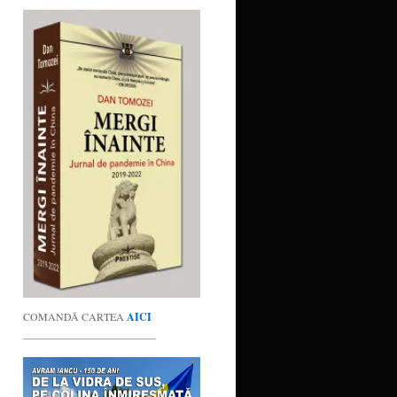
COMANDĂ CARTEA
AICI
_________________________