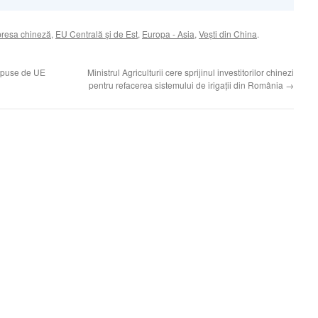
presa chineză
,
EU Centrală şi de Est
,
Europa - Asia
,
Veşti din China
.
mpuse de UE
Ministrul Agriculturii cere sprijinul investitorilor chinezi
pentru refacerea sistemului de irigaţii din România
→