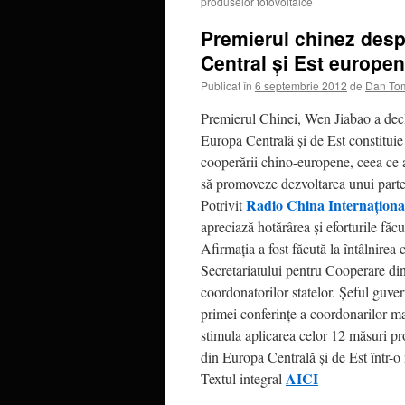
produselor fotovoltaice
Premierul chinez despre
Central şi Est europe
Publicat în
6 septembrie 2012
de
Dan To
Premierul Chinei, Wen Jiabao a declara
Europa Centrală şi de Est constitui
cooperării chino-europene, ceea ce a
să promoveze dezvoltarea unui partene
Radio China Internaţiona
Potrivit
apreciază hotărârea şi eforturile făcu
Afirmaţia a fost făcută la întâlnirea 
Secretariatului pentru Cooperare din
coordonatorilor statelor. Şeful guver
primei conferinţe a coordonarilor ma
stimula aplicarea celor 12 măsuri pro
din Europa Centrală şi de Est într-o
AICI
Textul integral