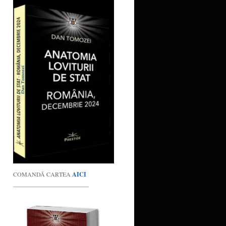
COMANDĂ CARTEA
AICI
_________________________