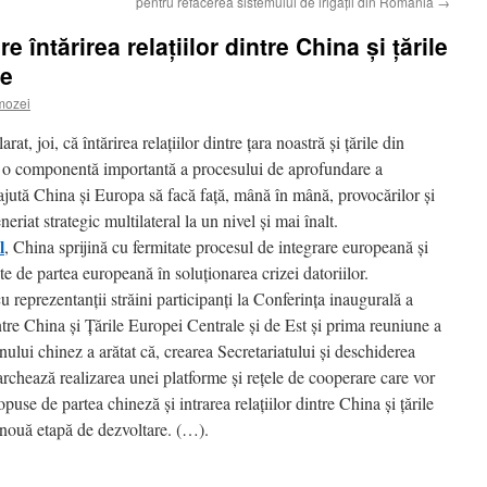
pentru refacerea sistemului de irigaţii din România
→
 întărirea relaţiilor dintre China şi ţările
ne
mozei
t, joi, că întărirea relaţiilor dintre ţara noastră şi ţările din
e o componentă importantă a procesului de aprofundare a
jută China şi Europa să facă faţă, mână în mână, provocărilor şi
riat strategic multilateral la un nivel şi mai înalt.
l
, China sprijină cu fermitate procesul de integrare europeană şi
te de partea europeană în soluţionarea crizei datoriilor.
cu reprezentanţii străini participanţi la Conferinţa inaugurală a
tre China şi Ţările Europei Centrale şi de Est şi prima reuniune a
nului chinez a arătat că, crearea Secretariatului şi deschiderea
rchează realizarea unei platforme şi reţele de cooperare care vor
puse de partea chineză şi intrarea relaţiilor dintre China şi ţările
 nouă etapă de dezvoltare. (…).