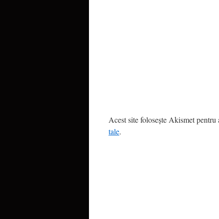
Acest site folosește Akismet pentru
tale
.