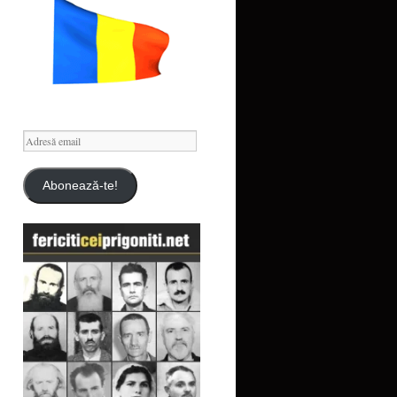
Adresă
email
Abonează-te!