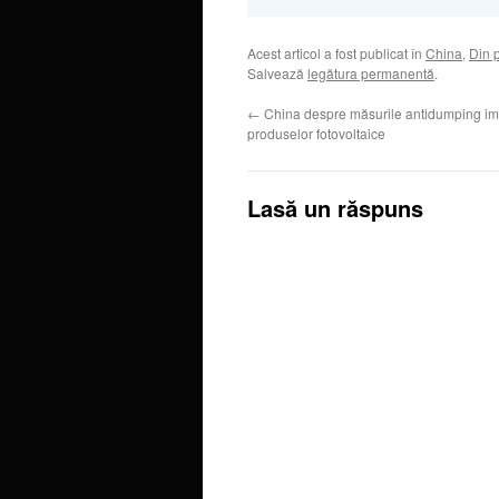
Acest articol a fost publicat în
China
,
Din 
Salvează
legătura permanentă
.
←
China despre măsurile antidumping i
produselor fotovoltaice
Lasă un răspuns