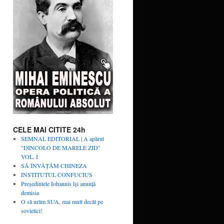
CELE MAI CITITE 24h
SEMNAL EDITORIAL | A apărut
"DINCOLO DE MARELE ZID"
VOL. I
SĂ ÎNVĂŢĂM CHINEZA
INSTITUTUL CONFUCIUS
Președintele Iohannis își anunță
demisia
O să urâm SUA, mai mult decât pe
sovietici!