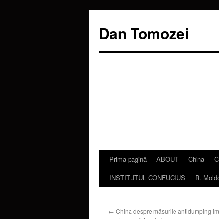
Dan Tomozei
Prima pagină
ABOUT
China
C
Sari
INSTITUTUL CONFUCIUS
R. Mold
la
conținut
←
China despre măsurile antidumping i