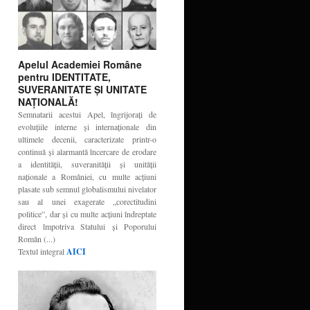
Apelul Academiei Române
pentru IDENTITATE,
SUVERANITATE ŞI UNITATE
NAŢIONALĂ!
Semnatarii acestui Apel, îngrijoraţi de
evoluţiile interne şi internaţionale din
ultimele decenii, caracterizate printr-o
continuă şi alarmantă încercare de erodare
a identităţii, suveranităţii şi unităţii
naţionale a României, cu multe acţiuni
plasate sub semnul globalismului nivelator
sau al unei exagerate „corectitudini
politice”, dar şi cu multe acţiuni îndreptate
direct împotriva Statului şi Poporului
Român (...)
Textul integral
AICI