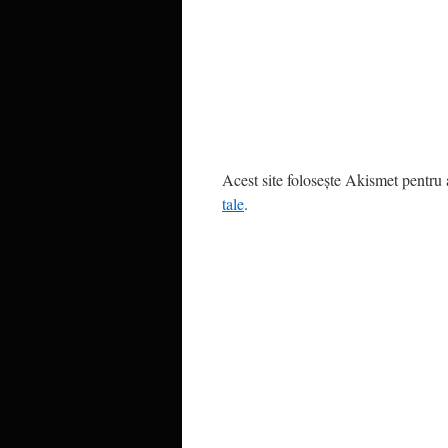
Acest site folosește Akismet pentru
tale
.