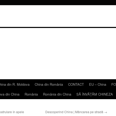
hina din R. Moldova
China din România
CONTACT
EU – China
FO
ova din China
România
România din China
SĂ ÎNVĂŢĂM CHINEZA
atrulare în apele
Descoperind China | Mâncarea pe stradă
→