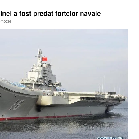
inei a fost predat forţelor navale
omozei