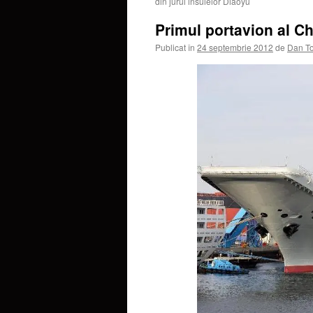
din jurul insulelor Diaoyu
Primul portavion al Ch
Publicat în
24 septembrie 2012
de
Dan T