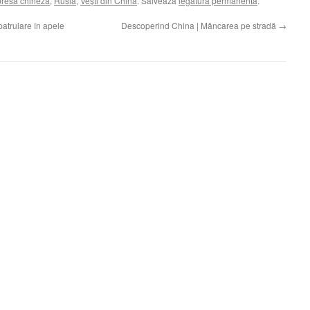
presa chineză
,
Rusia
,
Veşti din China
. Salvează
legătura permanentă
.
atrulare în apele
Descoperind China | Mâncarea pe stradă
→