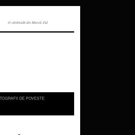
O cărămidă din Marele Zid
TOGRAFII DE POVESTE