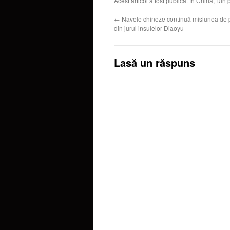
Acest articol a fost publicat în
China
,
Din 
←
Navele chineze continuă misiunea de p
din jurul insulelor Diaoyu
Lasă un răspuns