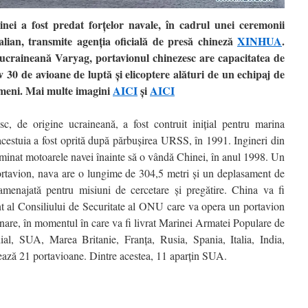
nei a fost predat forţelor navale, în cadrul unei ceremonii
alian, transmite agenţia oficială de presă chineză
XINHUA
.
 ucraineană Varyag, portavionul chinezesc are capacitatea de
 30 de avioane de luptă şi elicoptere alături de un echipaj de
meni. Mai multe imagini
AICI
şi
AICI
c, de origine ucraineană, a fost contruit iniţial pentru marina
 acestuia a fost oprită după părbuşirea URSS, în 1991. Ingineri din
minat motoarele navei înainte să o vândă Chinei, în anul 1998. Un
rtavion, nava are o lungime de 304,5 metri şi un deplasament de
amenajată pentru misiuni de cercetare şi pregătire. China va fi
 al Consiliului de Securitate al ONU care va opera un portavion
ionare, în momentul în care va fi livrat Marinei Armatei Populare de
ial, SUA, Marea Britanie, Franţa, Rusia, Spania, Italia, India,
ează 21 portavioane. Dintre acestea, 11 aparţin SUA.