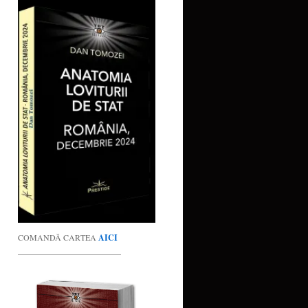
COMANDĂ CARTEA
AICI
_________________________