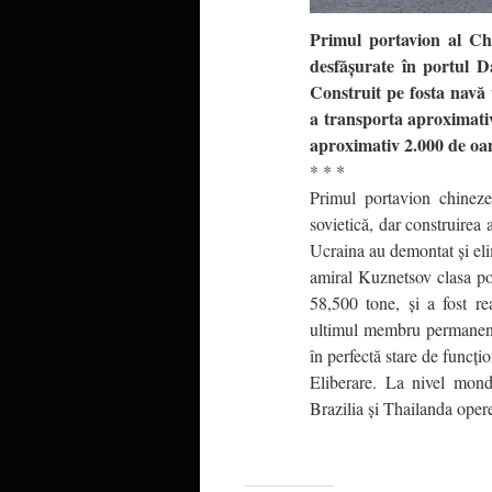
Primul portavion al Chi
desfăşurate în portul D
Construit pe fosta navă
a transporta aproximativ
aproximativ 2.000 de oa
* * *
Primul portavion chinezes
sovietică, dar construirea
Ucraina au demontat şi eli
amiral Kuznetsov clasa po
58,500 tone, şi a fost re
ultimul membru permanent
în perfectă stare de funcţ
Eliberare. La nivel mond
Brazilia şi Thailanda oper