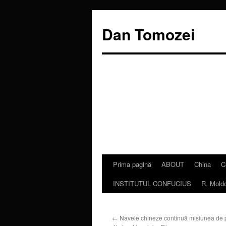
Dan Tomozei
Prima pagină
ABOUT
China
C
Sari
INSTITUTUL CONFUCIUS
R. Mold
la
conținut
←
Navele chineze continuă misiunea de p