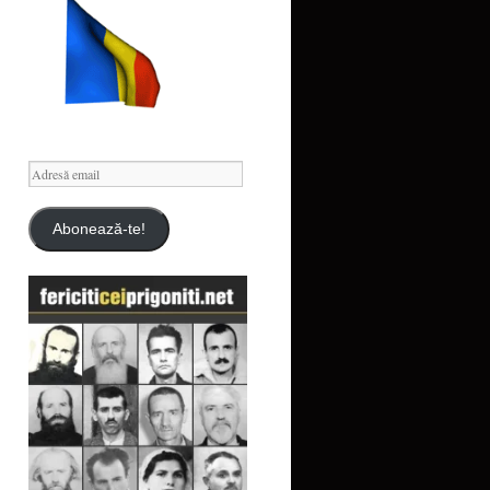
Adresă
email
Abonează-te!