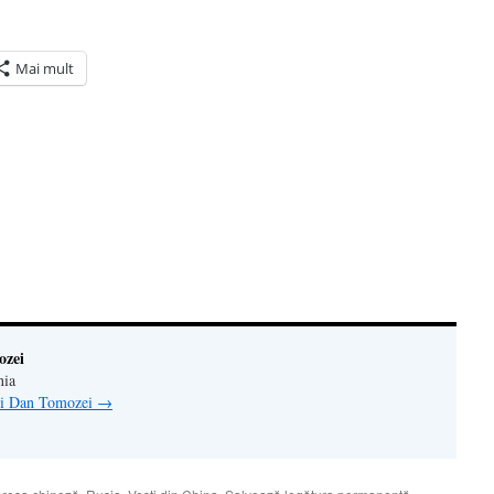
Mai mult
ră
n(Se
de
tră
ozei
nia
lui Dan Tomozei
→