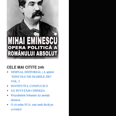
CELE MAI CITITE 24h
SEMNAL EDITORIAL | A apărut
"DINCOLO DE MARELE ZID"
VOL. I
INSTITUTUL CONFUCIUS
SĂ ÎNVĂŢĂM CHINEZA
Președintele Iohannis își anunță
demisia
O să urâm SUA, mai mult decât pe
sovietici!