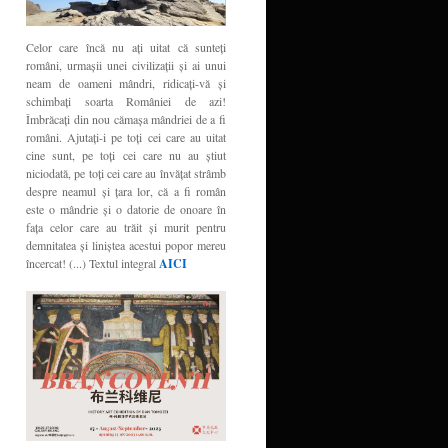
Celor care încă nu aţi uitat că sunteţi
români, urmaşii unei civilizaţii şi ai unui
neam de oameni mândri, ridicaţi-vă şi
schimbaţi soarta României de azi!
Îmbrăcaţi din nou cămaşa mândriei de a fi
români. Ajutaţi-i pe toţi cei care au uitat
cine sunt, pe toţi cei care nu au ştiut
niciodată, pe toţi cei care au învăţat strâmb
despre neamul şi ţara lor, că a fi român
este o mândrie şi o datorie de onoare în
faţa celor care au trăit şi murit pentru
demnitatea şi liniştea acestui popor mereu
încercat! (...) Textul integral
AICI