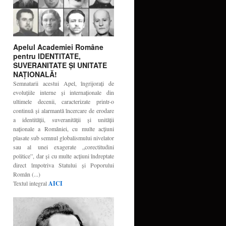
Apelul Academiei Române
pentru IDENTITATE,
SUVERANITATE ŞI UNITATE
NAŢIONALĂ!
Semnatarii acestui Apel, îngrijoraţi de
evoluţiile interne şi internaţionale din
ultimele decenii, caracterizate printr-o
continuă şi alarmantă încercare de erodare
a identităţii, suveranităţii şi unităţii
naţionale a României, cu multe acţiuni
plasate sub semnul globalismului nivelator
sau al unei exagerate „corectitudini
politice”, dar şi cu multe acţiuni îndreptate
direct împotriva Statului şi Poporului
Român (...)
Textul integral
AICI