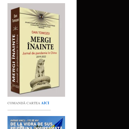
COMANDĂ CARTEA
AICI
_________________________