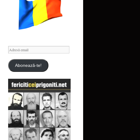
Adresă
email
Abonează-te!