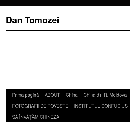
Dan Tomozei
Sari
Prima pagină
ABOUT
China
China din R. Moldova
la
FOTOGRAFII DE POVESTE
INSTITUTUL CONFUCIUS
conținut
SĂ ÎNVĂŢĂM CHINEZA