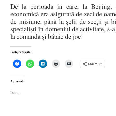
De la perioada în care, la Beijing, 
economică era asigurată de zeci de oamen
de misiune, până la șefii de secții și b
specialiști în domeniul de activitate, s-a
la comandă și bătaie de joc!
Partajează asta:
Dă
Dă
Dă
Dă
Dă
Mai mult
clic
clic
clic
clic
clic
pentru
pentru
pentru
pentru
pentru
a
partajare
a
a
a
partaja
pe
partaja
imprima(Se
trimite
pe
WhatsApp(Se
pe
deschide
o
Apreciază:
Facebook(Se
deschide
LinkedIn(Se
într-
legătură
deschide
într-
deschide
o
prin
într-
o
într-
fereastră
email
Încarc...
o
fereastră
o
nouă)
unui
fereastră
nouă)
fereastră
prieten(Se
nouă)
nouă)
deschide
într-
o
fereastră
nouă)