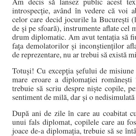
Am decis să lansez public acest tex
introspecție, având în vedere că voi 
celor care decid jocurile la București (l
de și pe sfoară), instrumente aflate cel 
drum diplomatic. Am avut tentația să fi
fața demolatorilor și inconștienților afla
de reprezentare, nu ar trebui să există mi
Totuși! Cu excepția șefului de misiune
mare eroare a diplomației românești 
trebuie să scriu despre niște copile, p
sentiment de milă, dar și o nedisimulată 
După ani de zile în care au coabitat cu
unui fals diplomat, copilele care au fost
joace de-a diplomația, trebuie să se întâ