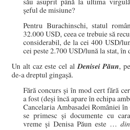
său asuprit până la ultima virgul
șeful de misiune?
Pentru Burachinschi, statul român
32.000 USD, ceea ce trebuie să recu
considerabil, de la cei 400 USD/lună
cei peste 2.700 USD/lună la stat, în
Denisei Păun
Un alt caz este cel al
, p
de-a dreptul gingașă.
Fără concurs și în mod cert fără c
a fost (deși încă apare în echipa am
Cancelaria Ambasadei României în 
se primesc și documente cu carac
vreme și Denisa Păun este …
di