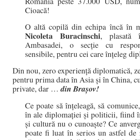
România peste 37.000 USD, numa
Cioacă!
O altă copilă din echipa încă în m
Nicoleta Buracinschi
, plasată 
Ambasadei, o secție cu respons
sensibile, pentru cei care înțeleg di
Din nou, zero experiență diplomatică, 
pentru prima data în Asia și în China, cu
din Brașov!
private, dar …
Ce poate să înțeleagă, să comunice
în ale diplomației și politicii, fiind 
și cultură nu o cunoaște? Ce anver
poate fi luat în serios un astfel de