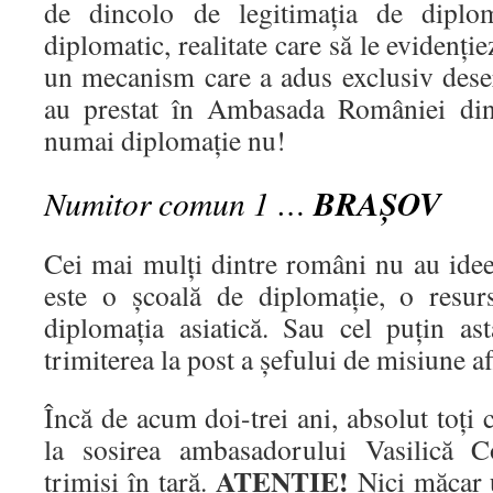
de dincolo de legitimația de diplom
diplomatic, realitate care să le evidenție
un mecanism care a adus exclusiv deser
au prestat în Ambasada României din 
numai diplomație nu!
Numitor comun 1 …
BRAȘOV
Cei mai mulți dintre români nu au idee
este o școală de diplomație, o resur
diplomația asiatică. Sau cel puțin as
trimiterea la post a șefului de misiune af
Încă de acum doi-trei ani, absolut toți c
la sosirea ambasadorului Vasilică C
ATENȚIE!
trimiși în țară.
Nici măcar u