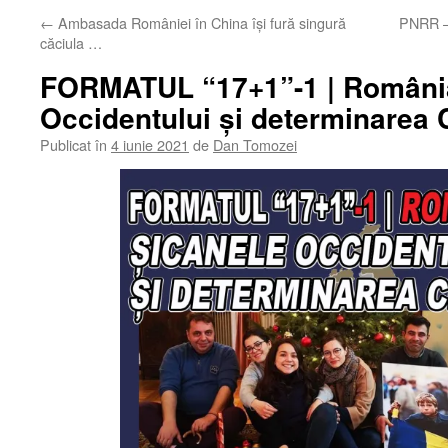
←
Ambasada României în China își fură singură
PNRR – 
căciula …
FORMATUL “17+1”-1 | România 
Occidentului și determinarea Ch
Publicat în
4 iunie 2021
de
Dan Tomozei