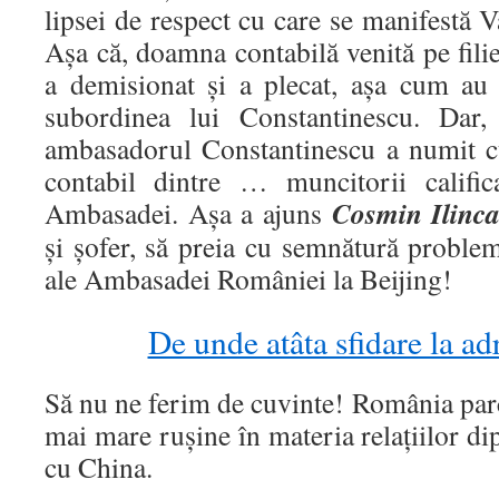
lipsei de respect cu care se manifestă V
Așa că, doamna contabilă venită pe fi
a demisionat și a plecat, așa cum au f
subordinea lui Constantinescu. Dar,
ambasadorul Constantinescu a numit c
contabil dintre … muncitorii calific
Cosmin Ilinc
Ambasadei. Așa a ajuns
și șofer, să preia cu semnătură problem
ale Ambasadei României la Beijing!
De unde atâta sfidare la ad
Să nu ne ferim de cuvinte! România parc
mai mare rușine în materia relațiilor d
cu China.