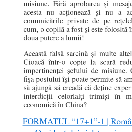
misiune. Fără aprobarea și mesaje
acesta nu acționează și nu a ac
comunicările private de pe rețelel
cum, o copilă a fost și este folosită 
doua putere a lumii!
Această falsă sarcină și multe alt
Cioacă într-o copie la scară redu
impertinenței șefului de misiune. 
fișa postului își poate permite să am
să ajungă să creadă că deține experi
interdicții celorlalți trimiși în 
economică în China?
FORMATUL “17+1”-1 | România