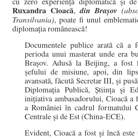
cu zero experiență diplomatică și de
Ruxandra Cioacă
din Brașov
,
(
abso
Transilvania
)
, poate fi unul emblemati
diplomația românească!
Documentele publice arată că a fo
perioda unui masterat unde era bur
Brașov. Adusă la Beijing, a fost f
șefului de misiune, apoi, din lip
avansată, făcută Secretar III, și pus
Diplomația Publică, Știința și E
inițiativa ambasadorului, Cioacă a 
a României în cadrul formatului C
Centrale și de Est (China-ECE).
Evident, Cioacă a fost și încă este 