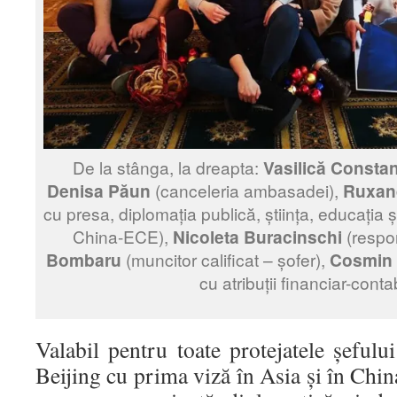
De la stânga, la dreapta:
Vasilică Consta
Denisa Păun
(canceleria ambasadei),
Ruxan
cu presa, diplomația publică, știința, educația 
China-ECE),
Nicoleta Buracinschi
(respon
Bombaru
(muncitor calificat – șofer),
Cosmin 
cu atribuții financiar-conta
Valabil pentru toate protejatele șefulu
Beijing cu prima viză în Asia și în China,