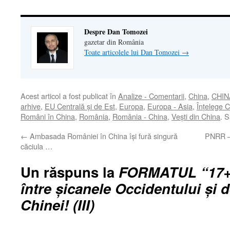
Despre Dan Tomozei
gazetar din România
Toate articolele lui Dan Tomozei
→
Acest articol a fost publicat în
Analize - Comentarii
,
China
,
CHIN
arhive
,
EU Centrală şi de Est
,
Europa
,
Europa - Asia
,
Înţelege 
Români în China
,
România
,
România - China
,
Veşti din China
. 
←
Ambasada României în China își fură singură
PNRR – 
căciula …
Un răspuns la
FORMATUL “17+1
între șicanele Occidentului și 
Chinei! (III)