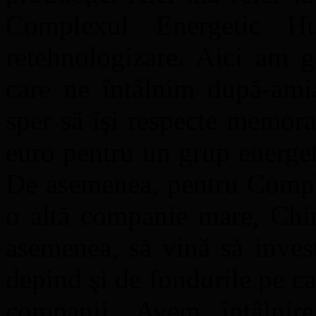
Complexul Energetic H
retehnologizare. Aici am gă
care ne întâlnim după-amia
sper să îşi respecte memor
euro pentru un grup energe
De asemenea, pentru Compl
o altă companie mare, Chin
asemenea, să vină să invest
depind şi de fondurile pe c
companii. Avem întâlnir