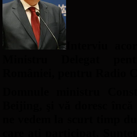
Interviu ac
Ministru Delegat pen
României, pentru Radio C
Domnule ministru Consta
Beijing, şi vă doresc încă
ne vedem la scurt timp du
care aţi participat. Sunte