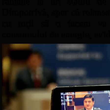
rămâne la un stadiu de
Dimpotrivă, sper că relans
cu toţii să o facem va 
consumului de energie, evid