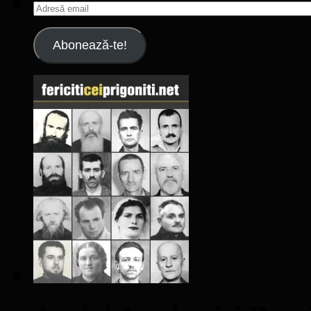
Adresă
email
Abonează-te!