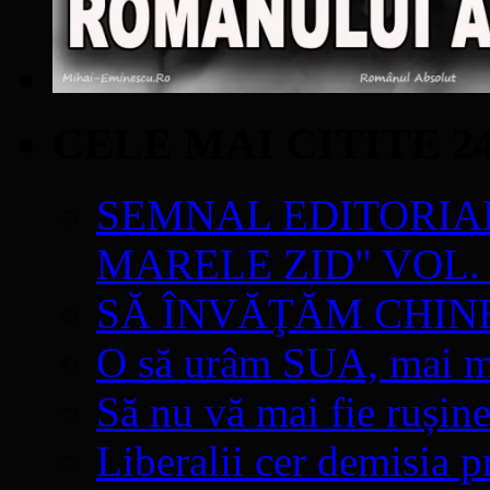
CELE MAI CITITE 2
SEMNAL EDITORIAL 
MARELE ZID" VOL. 
SĂ ÎNVĂŢĂM CHIN
O să urâm SUA, mai mul
Să nu vă mai fie rușine
Liberalii cer demisia p