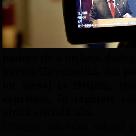
înainte de a încheia dialo
partea Guvernului, din pa
un mesaj la Beijing, şti
exprimat, în repetate râ
vizită oficială aici.
Desigur, am adus salutul p