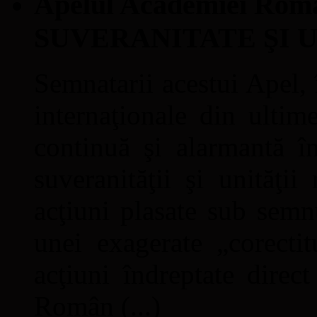
Apelul Academiei Ro
SUVERANITATE ŞI 
Semnatarii acestui Apel, î
internaţionale din ultime
continuă şi alarmantă în
suveranităţii şi unităţi
acţiuni plasate sub semn
unei exagerate „corectit
acţiuni îndreptate direc
Român (...)