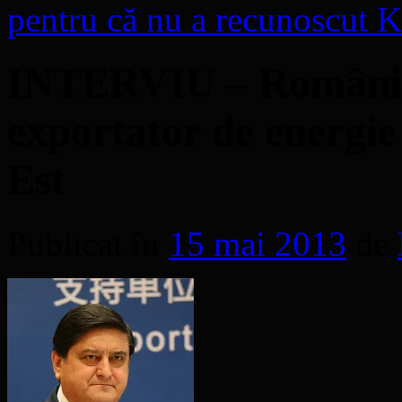
pentru că nu a recunoscut
INTERVIU – România 
exportator de energie
Est
Publicat în
15 mai 2013
de