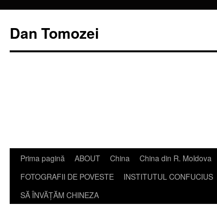
Dan Tomozei
Sari
Prima pagină
ABOUT
China
China din R. Moldova
la
FOTOGRAFII DE POVESTE
INSTITUTUL CONFUCIUS
conținut
SĂ ÎNVĂŢĂM CHINEZA