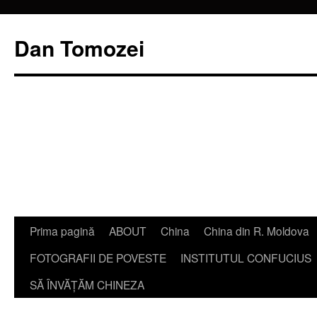
Dan Tomozei
Sari
Prima pagină
ABOUT
China
China din R. Moldova
la
FOTOGRAFII DE POVESTE
INSTITUTUL CONFUCIUS
conținut
SĂ ÎNVĂŢĂM CHINEZA