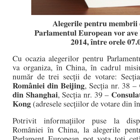
Alegerile pentru membrii
Parlamentul European vor ave 
2014, între orele 07.
Cu ocazia alegerilor pentru Parlamen
va organiza, în China, în cadrul misi
număr de trei secţii de votare: Secţ
României din Beijing
, Secţia nr. 38 –
din Shanghai
Consula
, Secţia nr. 39 –
Kong
(adresele secţiilor de votare din 
Potrivit informaţiilor puse la di
României în China, la alegerile pen
Parlament European pot vota toţi cetă