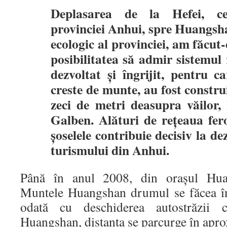
Deplasarea de la Hefei, cen
provinciei Anhui, spre Huangshan
ecologic al provinciei, am făcut
posibilitatea să admir sistemul
dezvoltat şi îngrijit, pentru c
creste de munte, au fost construi
zeci de metri deasupra văilor, 
Galben. Alături de reţeaua fero
şoselele contribuie decisiv la de
turismului din Anhui.
Până în anul 2008, din oraşul Hua
Muntele Huangshan drumul se făcea î
odată cu deschiderea autostrăzii 
Huangshan, distanţa se parcurge în apro