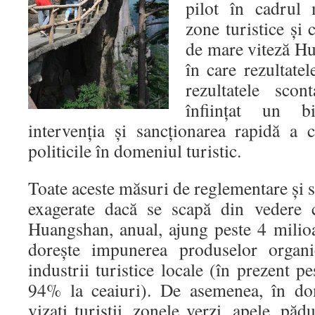
pilot în cadrul 
zone turistice şi c
de mare viteză H
în care rezultatel
rezultatele scon
înfiinţat un b
intervenţia şi sancţionarea rapidă a 
politicile în domeniul turistic.
Toate aceste măsuri de reglementare şi s
exagerate dacă se scapă din vedere
Huangshan, anual, ajung peste 4 milioa
doreşte impunerea produselor organic
industrii turistice locale (în prezent p
94% la ceaiuri). De asemenea, în dom
vizaţi turiştii, zonele verzi, apele, pădu