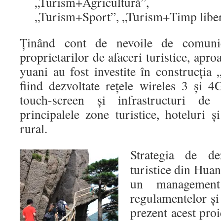
„Turism+Agricultură”, „Tu
„Turism+Sport”, „Turism+Timp liber
Ţinând cont de nevoile de comunica
proprietarilor de afaceri turistice, apr
yuani au fost investite în construcţia „
fiind dezvoltate reţele wireles 3 şi 4
touch-screen şi infrastructuri de
principalele zone turistice, hoteluri ş
rural.
Strategia de de
turistice din Hua
un management 
regulamentelor şi
prezent acest proie