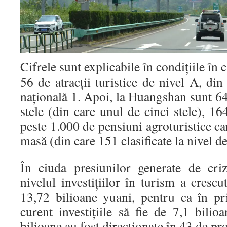
Cifrele sunt explicabile în condițiile î
56 de atracţii turistice de nivel A, din
naţională 1. Apoi, la Huangshan sunt 64 
stele (din care unul de cinci stele), 164
peste 1.000 de pensiuni agroturistice ca
masă (din care 151 clasificate la nivel de
În ciuda presiunilor generate de cri
nivelul investiţiilor în turism a cresc
13,72 bilioane yuani, pentru ca în p
curent investiţiile să fie de 7,1 bili
bilioane au fost direcţionate în 43 de pro