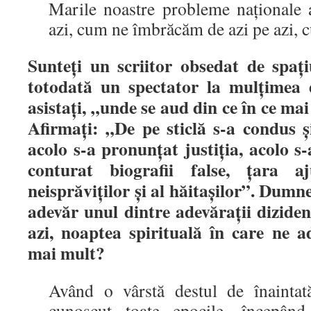
Marile noastre probleme naţionale
azi, cum ne îmbrăcăm de azi pe azi, c
Sunteţi un scriitor obsedat de spaţi
totodată un spectator la mulţimea d
asistaţi, „unde se aud din ce în ce mai 
Afirmaţi: „De pe sticlă s-a condus ş
acolo s-a pronunţat justiţia, acolo s-
conturat biografii false, ţara 
neisprăviţilor şi al hăitaşilor”. Dumn
adevăr unul dintre adevăraţii diziden
azi, noaptea spirituală în care ne a
mai mult?
Având o vârstă destul de înainta
cunoscut toate epocile, începând