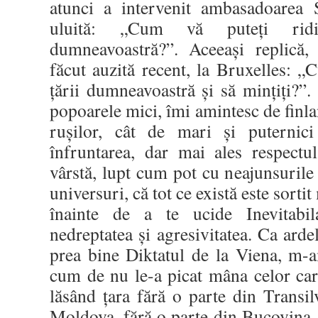
atunci a intervenit ambasadoarea S
uluită: „Cum vă puteţi ridi
dumneavoastră?”. Aceeaşi replică, 
făcut auzită recent, la Bruxelles: „
ţării dumneavoastră şi să minţiţi?”.
popoarele mici, îmi amintesc de finla
ruşilor, cât de mari şi puternici
înfruntarea, dar mai ales respectu
vârstă, lupt cum pot cu neajunsurile 
universuri, că tot ce există este sortit 
înainte de a te ucide Inevitabil
nedreptatea şi agresivitatea. Ca ard
prea bine Diktatul de la Viena, m-
cum de nu le-a picat mâna celor car
lăsând ţara fără o parte din Transil
Moldova, fără o parte din Bucovina, 