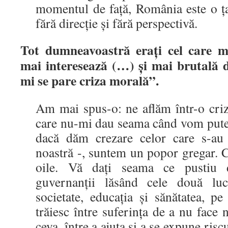
momentul de faţă, România este o ţa
fără direcţie şi fără perspectivă.
Tot dumneavoastră eraţi cel care m
mai interesează (…) şi mai brutală 
mi se pare criza morală”.
Am mai spus-o: ne aflăm într-o cri
care nu-mi dau seama când vom putea
dacă dăm crezare celor care s-au
noastră -, suntem un popor gregar. 
oile. Vă daţi seama ce pustiu 
guvernanţii lăsând cele două luc
societate, educaţia şi sănătatea, p
trăiesc între suferinţa de a nu face 
ceva, între a ajuta şi a se expune riscu