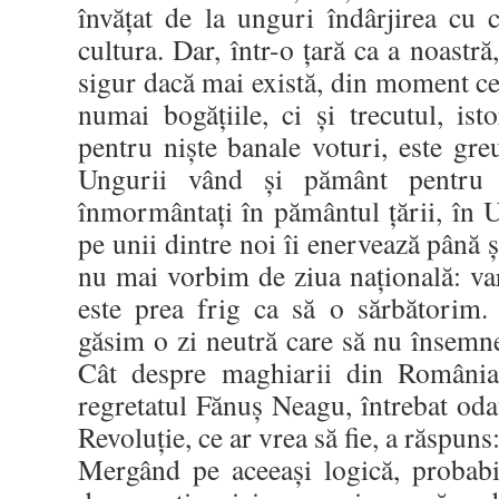
învăţat de la unguri îndârjirea cu 
cultura. Dar, într-o ţară ca a noastră
sigur dacă mai există, din moment ce
numai bogăţiile, ci şi trecutul, isto
pentru nişte banale voturi, este gre
Ungurii vând şi pământ pentru 
înmormântaţi în pământul ţării, în 
pe unii dintre noi îi enervează până 
nu mai vorbim de ziua naţională: var
este prea frig ca să o sărbătorim. 
găsim o zi neutră care să nu însemn
Cât despre maghiarii din România
regretatul Fănuş Neagu, întrebat oda
Revoluţie, ce ar vrea să fie, a răspu
Mergând pe aceeaşi logică, probabi