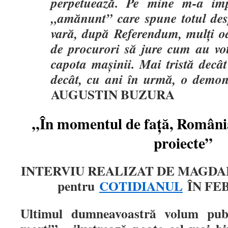
perpetuează. Pe mine m-a imp
„amănunt” care spune totul des
vară, după Referendum, mulţi oa
de procurori să jure cum au vot
capota maşinii. Mai tristă decâ
decât, cu ani în urmă, o demonst
AUGUSTIN BUZURA
„În momentul de faţă, România
proiecte”
INTERVIU REALIZAT DE MAGDA
pentru
COTIDIANUL
ÎN FEB
Ultimul dumneavoastră volum publi