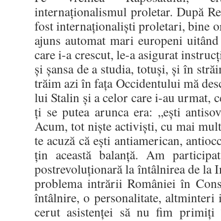
internaţionalismul proletar. După Rev
fost internaţionalişti proletari, bine 
ajuns automat mari europeni uitând
care i-a crescut, le-a asigurat instruc
şi şansa de a studia, totuşi, şi în stră
trăim azi în faţa Occidentului mă d
lui Stalin şi a celor care i-au urmat,
ţi se putea arunca era: „eşti antisov
Acum, tot nişte activişti, cu mai mul
te acuză că eşti antiamerican, antiocc
ţin această balanţă. Am participa
postrevoluţionară la întâlnirea de la
problema intrării României în Cons
întâlnire, o personalitate, altminteri
cerut asistenţei să nu fim primiţi