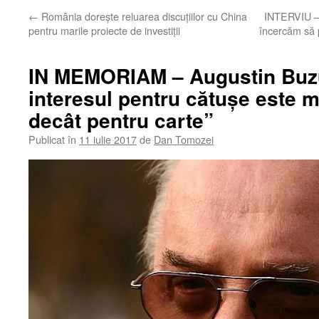
←
România dorește reluarea discuțiilor cu China
INTERVIU – 
pentru marile proiecte de investiţii
încercăm să
IN MEMORIAM – Augustin Buzur
interesul pentru cătuşe este 
decât pentru carte”
Publicat în
11 iulie 2017
de
Dan Tomozei