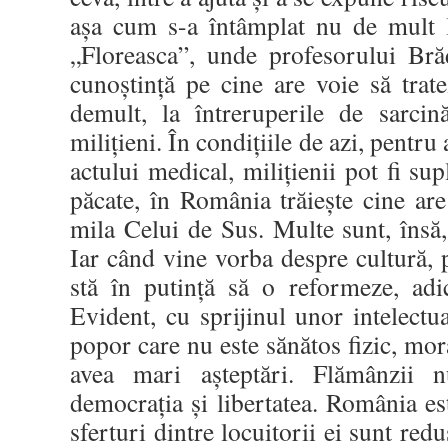
aşa cum s-a întâmplat nu de mult l
„Floreasca”, unde profesorului Bră
cunoştinţă pe cine are voie să trat
demult, la întreruperile de sarcin
miliţieni. În condiţiile de azi, pentru
actului medical, miliţienii pot fi su
păcate, în România trăieşte cine are 
mila Celui de Sus. Multe sunt, însă, 
Iar când vine vorba despre cultură, po
stă în putinţă să o reformeze, adi
Evident, cu sprijinul unor intelectu
popor care nu este sănătos fizic, mora
avea mari aşteptări. Flămânzii
democraţia şi libertatea. România est
sferturi dintre locuitorii ei sunt red