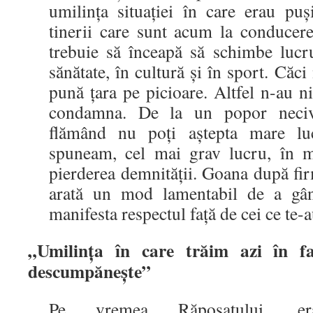
umilinţa situaţiei în care erau pu
tinerii care sunt acum la conducere
trebuie să înceapă să schimbe lucru
sănătate, în cultură şi în sport. Căc
pună ţara pe picioare. Altfel n-au ni
condamna. De la un popor necivil
flămând nu poţi aştepta mare l
spuneam, cel mai grav lucru, în m
pierderea demnităţii. Goana după fi
arată un mod lamentabil de a gând
manifesta respectul faţă de cei ce te-a
„Umilinţa în care trăim azi în f
descumpăneşte”
Pe vremea Răposatului, er