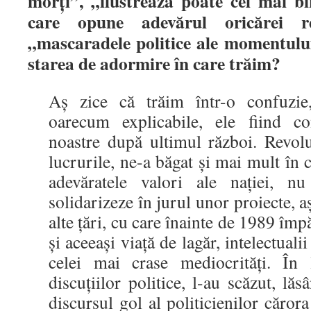
morţi”, „ilustrează poate cel mai bi
care opune adevărul oricărei re
„mascaradele politice ale momentului
starea de adormire în care trăim?
Aş zice că trăim într-o confuzie
oarecum explicabile, ele fiind con
noastre după ultimul război. Revoluţ
lucrurile, ne-a băgat şi mai mult în 
adevăratele valori ale naţiei, n
solidarizeze în jurul unor proiecte, 
alte ţări, cu care înainte de 1989 îm
şi aceeaşi viaţă de lagăr, intelectuali
celei mai crase mediocrităţi. În 
discuţiilor politice, l-au scăzut, lă
discursul gol al politicienilor căror