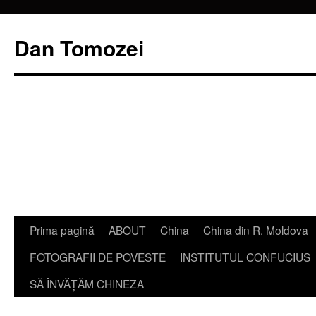
Dan Tomozei
Sari
Prima pagină
ABOUT
China
China din R. Moldova
la
FOTOGRAFII DE POVESTE
INSTITUTUL CONFUCIUS
conținut
SĂ ÎNVĂŢĂM CHINEZA