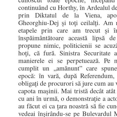
continuând cu Horthy, în Ardealul d
prin Diktatul de la Viena, apo
Gheorghiu-Dej şi toţi ceilalţi. Am
etapele prin care am trecut şi 
înspăimântătoare această lipsă d
propune nimic, politicienii se acuz
hoţi, că fură. Sinistra Securitate 
manierele ei se perpetuează. Pe 
cumplit un „amănunt” care spune 
epocă: în vară, după Referendum,
obligaţi de procurori să jure cum au 
capota maşinii. Mai tristă decât atât
cu ani în urmă, o demonstraţie a acto
au făcut ei ca ţara noastră să fie cuno
vedeai înşirându-se pe Bulevardul 