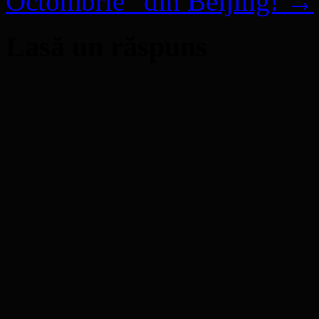
Octombrie” din Beijing!
→
Lasă un răspuns