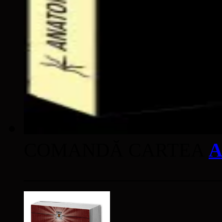
COMANDĂ CARTEA
A
____________________