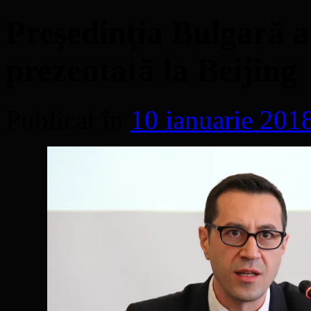
Preşedinţia Bulgară a
prezentată la Beijing
Publicat în
10 ianuarie 201