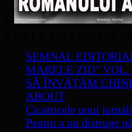
CELE MAI CITITE 2
SEMNAL EDITORIAL 
MARELE ZID" VOL. 
SĂ ÎNVĂŢĂM CHIN
ABOUT
Cicatricele unui jurnal
Pentru a nu distruge pă