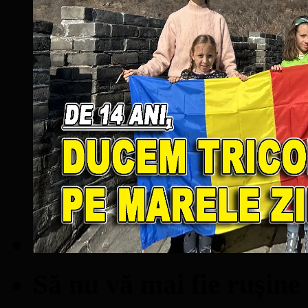
Să nu vă mai fie ruşine