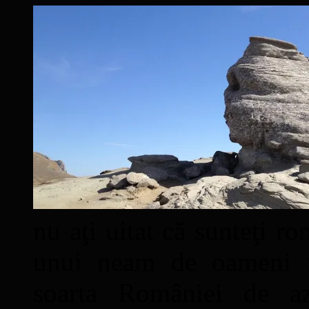
nu aţi uitat că sunteţi ro
unui neam de oameni mâ
soarta României de a