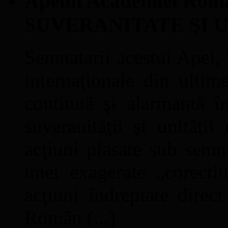
Apelul Academiei Ro
SUVERANITATE ŞI 
Semnatarii acestui Apel, î
internaţionale din ultime
continuă şi alarmantă în
suveranităţii şi unităţi
acţiuni plasate sub semn
unei exagerate „corectit
acţiuni îndreptate direc
Român (...)