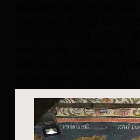
mândriei de a fi români. 
cine sunt, pe toţi cei car
care au învăţat strâmb d
român este o mândrie şi 
care au trăit şi murit pe
popor mereu încercat! (...