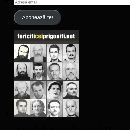
Adresă
email
Abonează-te!