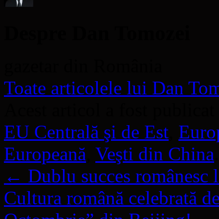
Despre Dan Tomozei
gazetar din România
Toate articolele lui Dan T
Acest articol a fost publicat
EU Centrală şi de Est
,
Euro
Europeană
,
Veşti din China
←
Dublu succes românesc 
Cultura română celebrată de