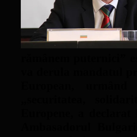
rămânem puternici” es
va derula mandatul pre
European, urmând 
„securitatea, solidar
Europene, a declarat
Ambasadorul Bulgarie