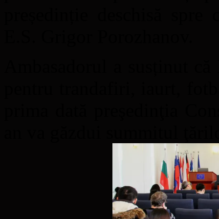
președinție deschisă spre c
E.S. Grigor Porozhanov.
Ambasadorul a susținut că 
pentru trandafiri, iaurt, fotb
prima dată preşedinţia Cons
an va găzdui summitul ţăril