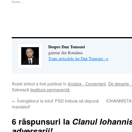
Încarc...
o
fereastră
o
nouă)
unui
fereastră
nouă)
fereastră
prieten(Se
nouă)
nouă)
deschide
într-
o
fereastră
nouă)
Despre Dan Tomozei
gazetar din România
Toate articolele lui Dan Tomozei
→
Acest articol a fost publicat în
Analize - Comentarii
,
De departe .
Salvează
legătura permanentă
.
←
Învingătorul ia totul! PSD trebuie să depună
IOHANNISTAN,
mandatul!
6 răspunsuri la
Clanul Iohannis
adversarii!