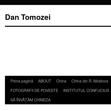
Dan Tomozei
Sari
Prima pagină
ABOUT
China
China din R. Moldova
la
FOTOGRAFII DE POVESTE
INSTITUTUL CONFUCIUS
conținut
SĂ ÎNVĂŢĂM CHINEZA