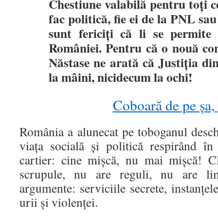
Chestiune valabilă pentru toți c
fac politică, fie ei de la PNL s
sunt fericiți că li se permite
României. Pentru că o nouă c
Năstase ne arată că Justiția di
la mâini, nicidecum la ochi!
Coboară de pe şa,
România a alunecat pe toboganul desch
viața socială și politică respirând în
cartier: cine mișcă, nu mai mișcă! C
scrupule, nu are reguli, nu are li
argumente: serviciile secrete, instanțel
urii și violenței.