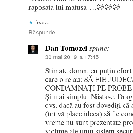
raposata lui matusa….😥😥😥
Încarc...
Răspunde
Dan Tomozei
spune:
30 mai 2019 la 17:45
Stimate domn, cu puțin efort 
care o reiau: SĂ FIE JUDEC
CONDAMNAȚI PE PROBE
Și mai simplu: Năstase, Dragn
dvs. dacă au fost dovediți că 
(tot vă place ideea) să fie co
vreme nu sunt prezentate pro
victime ale unui sistem secur