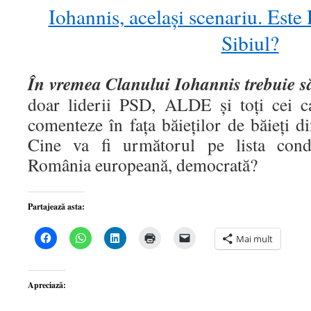
Iohannis, acelaşi scenariu. Est
Sibiul?
În vremea Clanului Iohannis trebuie s
doar liderii PSD, ALDE și toți cei c
comenteze în fața băieților de băieți d
Cine va fi următorul pe lista conda
România europeană, democrată?
Partajează asta:
Dă
Dă
Dă
Dă
Dă
Mai mult
clic
clic
clic
clic
clic
pentru
pentru
pentru
pentru
pentru
a
partajare
a
a
a
partaja
pe
partaja
imprima(Se
trimite
pe
WhatsApp(Se
pe
deschide
o
Apreciază:
Facebook(Se
deschide
LinkedIn(Se
într-
legătură
deschide
într-
deschide
o
prin
într-
o
într-
fereastră
email