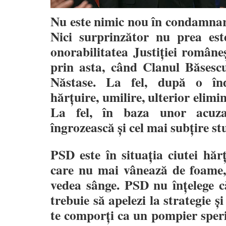
Nu este nimic nou în condamnar
Nici surprinzător nu prea est
onorabilitatea Justiției române
prin asta, când Clanul Băsescu
Năstase. La fel, după o înd
hărțuire, umilire, ulterior elimi
La fel, în baza unor acuza
îngrozească și cel mai subțire st
PSD este în situația ciutei hăr
care nu mai vânează de foame, 
vedea sânge. PSD nu înțelege c
trebuie să apelezi la strategie ș
te comporți ca un pompier speri