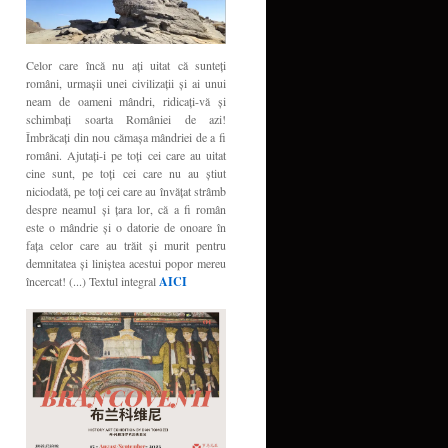
Celor care încă nu aţi uitat că sunteţi
români, urmaşii unei civilizaţii şi ai unui
neam de oameni mândri, ridicaţi-vă şi
schimbaţi soarta României de azi!
Îmbrăcaţi din nou cămaşa mândriei de a fi
români. Ajutaţi-i pe toţi cei care au uitat
cine sunt, pe toţi cei care nu au ştiut
niciodată, pe toţi cei care au învăţat strâmb
despre neamul şi ţara lor, că a fi român
este o mândrie şi o datorie de onoare în
faţa celor care au trăit şi murit pentru
demnitatea şi liniştea acestui popor mereu
încercat! (...) Textul integral
AICI