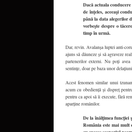
Dacă actuala conducere 
de înţeles, aceeaşi con
până la data alegerilor 
vorbeşte despre o tăcere
timp în urmă.
Dar, revin. Avalanşa luptei anti-co
ajuns să dăuneze şi să agraveze reali
partenerilor externi. Nu poţi avea 
sentinţe, doar pe baza unor delaţiuni 
Acest fenomen similar unui tzunami 
acum cu obedienţă şi dispreţ pentru
pentru ca apoi să îi execute, fără r
aparţine românilor.
De la înălţimea funcţiei 
România este mai mult de
cu succes scenariul neamţ