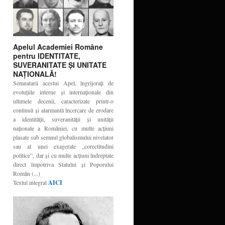
Apelul Academiei Române
pentru IDENTITATE,
SUVERANITATE ŞI UNITATE
NAŢIONALĂ!
Semnatarii acestui Apel, îngrijoraţi de
evoluţiile interne şi internaţionale din
ultimele decenii, caracterizate printr-o
continuă şi alarmantă încercare de erodare
a identităţii, suveranităţii şi unităţii
naţionale a României, cu multe acţiuni
plasate sub semnul globalismului nivelator
sau al unei exagerate „corectitudini
politice”, dar şi cu multe acţiuni îndreptate
direct împotriva Statului şi Poporului
Român (...)
Textul integral
AICI