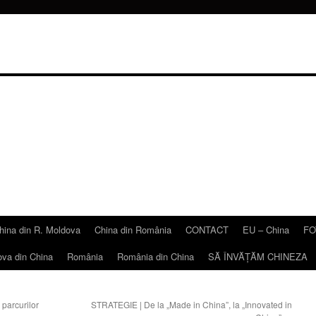
hina din R. Moldova
China din România
CONTACT
EU – China
FO
ova din China
România
România din China
SĂ ÎNVĂŢĂM CHINEZA
 parcurilor
STRATEGIE | De la „Made in China”, la „Innovated in