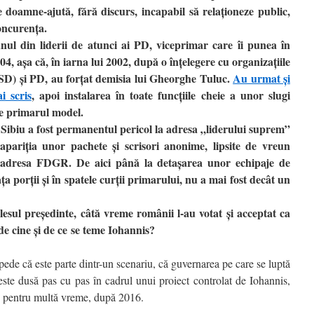
doamne-ajută, fără discurs, incapabil să relaţioneze public,
concurenţa.
nul din liderii de atunci ai PD, viceprimar care îi punea în
04, aşa că, în iarna lui 2002, după o înţelegere cu organizaţiile
SD) şi PD, au forţat demisia lui Gheorghe Tuluc.
Au urmat şi
i scris
, apoi instalarea în toate funcţiile cheie a unor slugi
e primarul model.
a Sibiu a fost permanentul pericol la adresa „liderului suprem”
 apariţia unor pachete şi scrisori anonime, lipsite de vreun
e adresa FDGR. De aici până la detaşarea unor echipaje de
aţa porţii şi în spatele curţii primarului, nu a mai fost decât un
lesul preşedinte, câtă vreme românii l-au votat şi acceptat ca
de cine şi de ce se teme Iohannis?
de că este parte dintr-un scenariu, că guvernarea pe care se luptă
ste dusă pas cu pas în cadrul unui proiect controlat de Iohannis,
ne pentru multă vreme, după 2016.