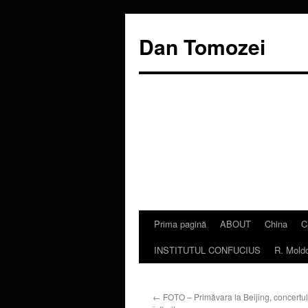
Dan Tomozei
Prima pagină
ABOUT
China
C
Sari
INSTITUTUL CONFUCIUS
R. Mold
la
conținut
←
FOTO – Primăvara la Beijing, concertul