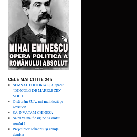
CELE MAI CITITE 24h
SEMNAL EDITORIAL | A apărut
"DINCOLO DE MARELE ZID"
VOL. I
O să urâm SUA, mai mult decât pe
sovietici!
SĂ ÎNVĂŢĂM CHINEZA
Să nu vă mai fie rușine că sunteți
români !
Președintele Iohannis își anunță
demisia