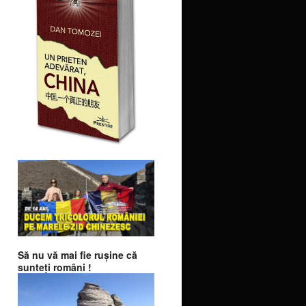
Să nu vă mai fie ruşine că
sunteţi români !