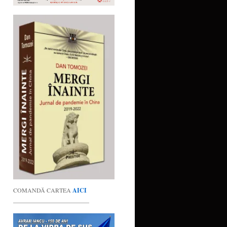
COMANDĂ CARTEA
AICI
_________________________