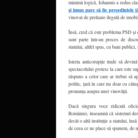
minimă logică, Iohannis a redus cla
şi imun pare să fie preşedintele ţă
vinovat de preluare ilegală de imobil
Însă, cred că este problema PSD şi 
sunt parte într-un proces de discre
statului, altfel spus, cu bani publici
Isteria anticorupţie tinde să devin
spectacolului grotesc la care este s
răspuns a celor care ar trebui să 
politic, ţară în care nu doar cu cătu
pronunţa asupra unei vinovăţii.
Dacă singura voce ridicată ofic
României, înseamnă că sistemul dem
decât o altă instituţie a statului, î
de ceea ce ne place să spunem, de mu