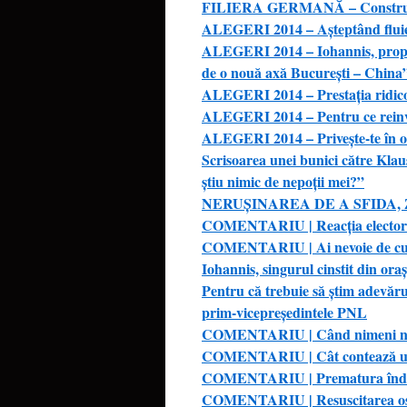
FILIERA GERMANĂ – Construirea
ALEGERI 2014 – Așteptând fluieru
ALEGERI 2014 – Iohannis, propun
de o nouă axă București – China
ALEGERI 2014 – Prestația ridicolă
ALEGERI 2014 – Pentru ce reinven
ALEGERI 2014 – Privește-te în oc
Scrisoarea unei bunici către Kla
ştiu nimic de nepoţii mei?”
NERUȘINAREA DE A SFIDA, 
COMENTARIU | Reacția electoratu
COMENTARIU | Ai nevoie de cura
Iohannis, singurul cinstit din oraș
Pentru că trebuie să știm adevăr
prim-vicepreședintele PNL
COMENTARIU | Când nimeni nu 
COMENTARIU | Cât contează un 
COMENTARIU | Prematura înde
COMENTARIU | Resuscitarea ost