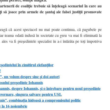
rtenerii de coaliţie trebuie să înţeleagă scenariul în care au
jaţi să joace prin armele de şantaj ale falsei justiţii promovate
eleagă că acest spectacol nu mai poate continua, că pagubele pe
iar teama odată indusă în societate cu greu va mai fi eliminată la
 ales va fi preşedintele specialist în a-i întărâta pe toţi împotriva
ntelui în cimitirul elefanţilor
!
, un volum despre sine şi doi autori
riosului președinte Iohannis
nnis, despre Iohannis, și o întrebare pentru noul președinte
vernare, singura salvare pentru USL
s”, combinaţia hidoasă a compromisului politic
 la 16 noiembrie