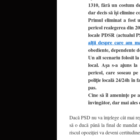
1310, fără un costum de 
dar decis să îşi elimine 
Primul eliminat a fost u
pericol realegerea din 20
locale PDSR (actualul P
alţii despre care am ma
obediente, dependente d
Un alt scenariu folosit l
local. Aşa s-a ajuns la
pericol, care soseau p
poliţie locală 24/24h în f
pas.
Cine să îl ameninţe pe a
învingător, dar mai ales 
Dacă PSD nu va înţelege cât mai repe
să o ducă până la final de mandat e
riscul opoziţiei va deveni certitudi