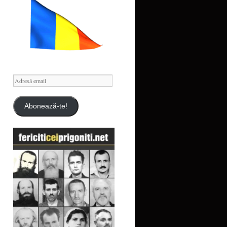
Adresă
email
Abonează-te!