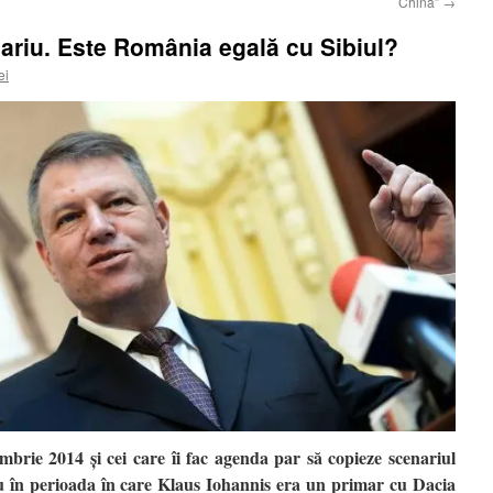
China”
→
nariu. Este România egală cu Sibiul?
ei
embrie 2014 şi cei care îi fac agenda par să copieze scenariul
iu în perioada în care Klaus Iohannis era un primar cu Dacia