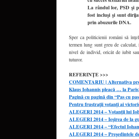
La rândul lor, PSD şi pa
fost incluşi şi sunt diri
prin abuzurile DNA.
Sper ca politicienii români să înţ
termen lung sunt greu de calculat, 
nivel de individ, oricât de iubit sau
tuturor.
REFERINŢE >>>
COMENTARIU | Alternativa preşedi
Klaus Iohannis pleacă … la Paris
Pagină cu pagină din “Pas cu pas”
Pentru frustrații votanți ai victo
ALEGERI 2014 – Votanții lui Ioha
ALEGERI 2014 – Ieșirea de la gu
ALEGERI 2014 – “Efectul Iohanni
ALEGERI 2014 – Președintele de