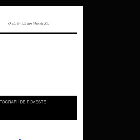
O cărămidă din Marele Zid
TOGRAFII DE POVESTE