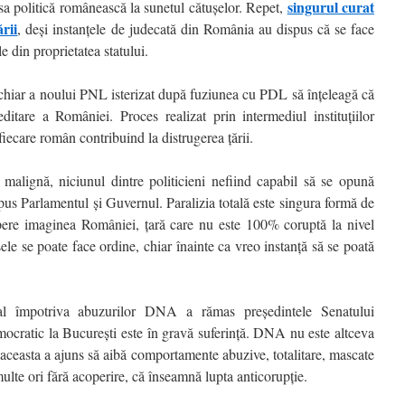
singurul curat
sa politică românească la sunetul cătuşelor. Repet,
rii
, deşi instanţele de judecată din România au dispus că se face
e din proprietatea statului.
chiar a noului PNL isterizat după fuziunea cu PDL să înţeleagă că
ditare a României. Proces realizat prin intermediul instituţiilor
, fiecare român contribuind la distrugerea ţării.
ă malignă, niciunul dintre politicieni nefiind capabil să se opună
upus Parlamentul şi Guvernul. Paralizia totală este singura formă de
apere imaginea României, ţară care nu este 100% coruptă la nivel
şele se poate face ordine, chiar înainte ca vreo instanţă să se poată
ial împotriva abuzurilor DNA a rămas preşedintele Senatului
ocratic la Bucureşti este în gravă suferinţă. DNA nu este altceva
nsă aceasta a ajuns să aibă comportamente abuzive, totalitare, mascate
lte ori fără acoperire, că înseamnă lupta anticorupţie.