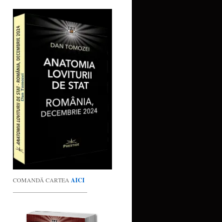
COMANDĂ CARTEA
AICI
_________________________