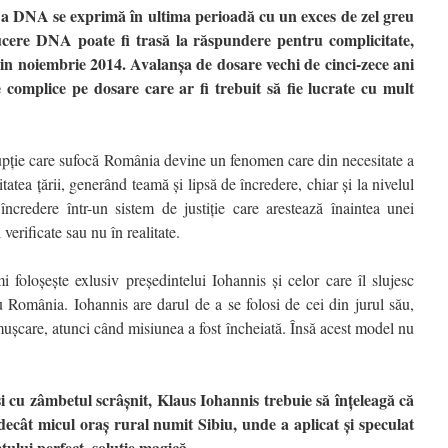
a DNA se exprimă în ultima perioadă cu un exces de zel greu
ducere DNA poate fi trasă la răspundere pentru complicitate,
din noiembrie 2014. Avalanşa de dosare vechi de cinci-zece ani
 complice pe dosare care ar fi trebuit să fie lucrate cu mult
rupţie care sufocă România devine un fenomen care din necesitate a
tatea ţării, generând teamă şi lipsă de încredere, chiar şi la nivelul
încredere într-un sistem de justiţie care arestează înaintea unei
verificate sau nu în realitate.
foloşeşte exlusiv preşedintelui Iohannis şi celor care îl slujesc
 România. Iohannis are darul de a se folosi de cei din jurul său,
emuşcare, atunci când misiunea a fost încheiată. Însă acest model nu
şi cu zâmbetul scrâşnit, Klaus Iohannis trebuie să înţeleagă că
cât micul oraş rural numit Sibiu, unde a aplicat şi speculat
ului perfect, soluţie magică.