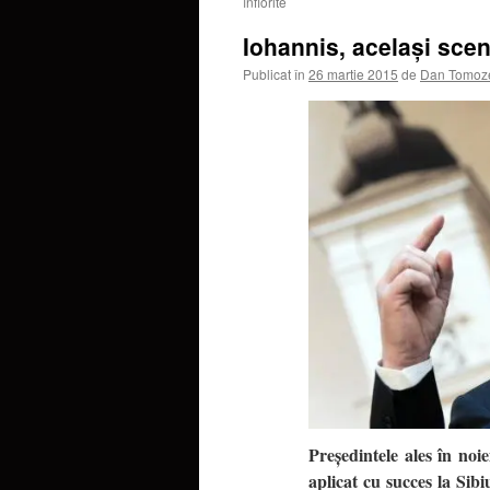
înflorite
Iohannis, acelaşi sce
Publicat în
26 martie 2015
de
Dan Tomoz
Preşedintele ales în noi
aplicat cu succes la Sib