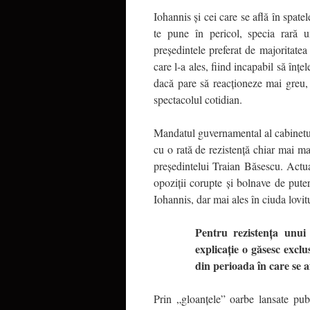
Iohannis şi cei care se află în spate
te pune în pericol, specia rară 
preşedintele preferat de majoritate
care l-a ales, fiind incapabil să înţ
dacă pare să reacţioneze mai greu,
spectacolul cotidian.
Mandatul guvernamental al cabinetulu
cu o rată de rezistenţă chiar mai m
preşedintelui Traian Băsescu. Actual
opoziţii corupte şi bolnave de puter
Iohannis, dar mai ales în ciuda lovi
Pentru rezistenţa unui
explicaţie o găsesc excl
din perioada în care se a
Prin „gloanţele” oarbe lansate pub