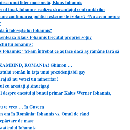
 unui lider marionetă, Klaus Iohannis
l final, Iohannis realizează avantajul confruntărilor
e continuarea politicii externe de izolare? “Nu avem nevoie
”
 îi folosește lui Iohannis?
tează Klaus Iohannis trecutul propriei soții?
hii lui Iohannis!
us Iohannis: “M-am întrebat ce aş face dacă aş rămâne fără să
ZÂMBIND, ROMÂNIA! Ghinion …
lui român în fața unui prezidențiabil gay
j să nu votezi un minoritar?
ul cu arestați și sinucigași
ul despre onestul și bunul primar Kalus Werner Iohannis,
te vrea … în Guvern
om în România: Iohannis vs. Omul de rând
părtare de mase
aticului Iohannis