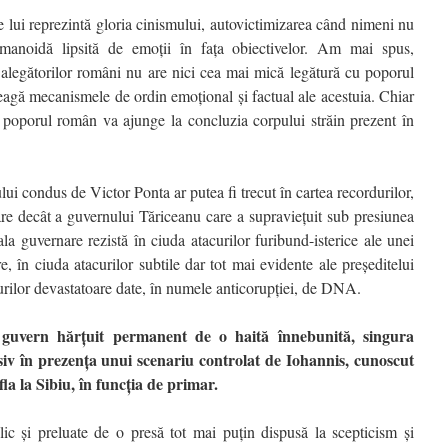
le lui reprezintă gloria cinismului, autovictimizarea când nimeni nu
umanoidă lipsită de emoţii în faţa obiectivelor. Am mai spus,
a alegătorilor români nu are nici cea mai mică legătură cu poporul
eleagă mecanismele de ordin emoţional şi factual ale acestuia. Chiar
 poporul român va ajunge la concluzia corpului străin prezent în
i condus de Victor Ponta ar putea fi trecut în cartea recordurilor,
are decât a guvernului Tăriceanu care a supravieţuit sub presiunea
a guvernare rezistă în ciuda atacurilor furibund-isterice ale unei
e, în ciuda atacurilor subtile dar tot mai evidente ale preşeditelui
turilor devastatoare date, în numele anticorupţiei, de DNA.
 guvern hărţuit permanent de o haită înnebunită, singura
usiv în prezenţa unui scenariu controlat de Iohannis, cunoscut
fla la Sibiu, în funcţia de primar.
lic şi preluate de o presă tot mai puţin dispusă la scepticism şi