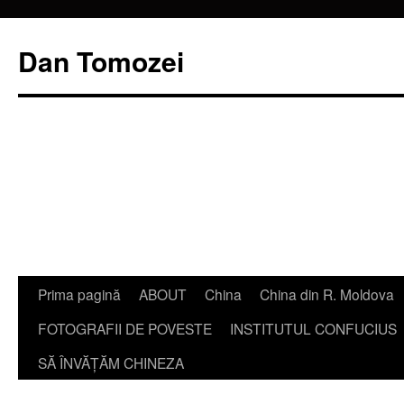
Dan Tomozei
Sari
Prima pagină
ABOUT
China
China din R. Moldova
la
FOTOGRAFII DE POVESTE
INSTITUTUL CONFUCIUS
conținut
SĂ ÎNVĂŢĂM CHINEZA