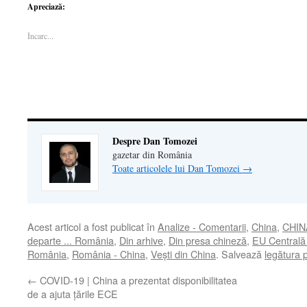
pe
WhatsApp(Se
pe
deschide
o
Apreciază:
Facebook(Se
deschide
LinkedIn(Se
într-
legătură
deschide
într-
deschide
o
prin
într-
o
într-
fereastră
email
Încarc...
o
fereastră
o
nouă)
unui
fereastră
nouă)
fereastră
prieten(Se
nouă)
nouă)
deschide
într-
o
fereastră
nouă)
Despre Dan Tomozei
gazetar din România
Toate articolele lui Dan Tomozei
→
Acest articol a fost publicat în
Analize - Comentarii
,
China
,
CHIN
departe ... România
,
Din arhive
,
Din presa chineză
,
EU Centrală 
România
,
România - China
,
Veşti din China
. Salvează
legătura
←
COVID-19 | China a prezentat disponibilitatea
de a ajuta țările ECE