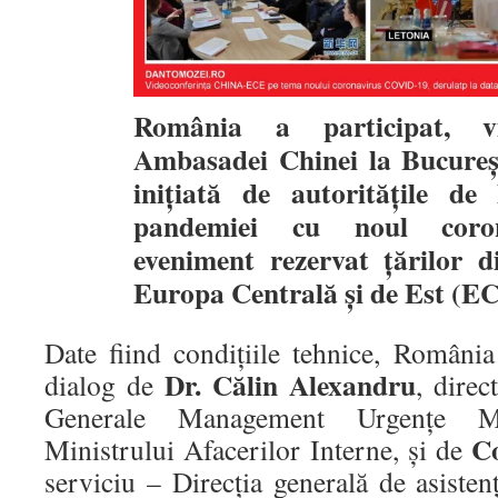
România a participat, vi
Ambasadei Chinei la Bucureșt
inițiată de autoritățile d
pandemiei cu noul coro
eveniment rezervat țărilor 
Europa Centrală și de Est (E
Date fiind condițiile tehnice, România
Dr. Călin Alexandru
dialog de
, direc
Generale Management Urgențe M
Co
Ministrului Afacerilor Interne, și de
serviciu – Direcția generală de asisten