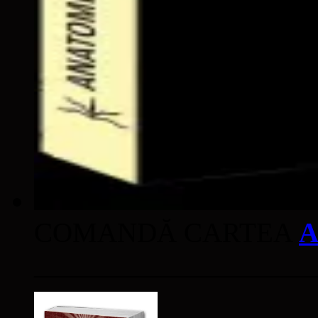
COMANDĂ CARTEA
A
____________________