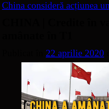
China consideră acțiunea un 
CHINA | Credite în va
amânate în T1
Publicat în
22 aprilie 2020