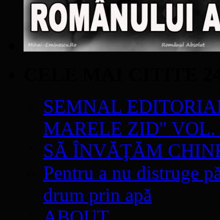
CELE MAI CITITE 2
SEMNAL EDITORIAL 
MARELE ZID" VOL. 
SĂ ÎNVĂŢĂM CHIN
Pentru a nu distruge pă
drum prin apă
ABOUT