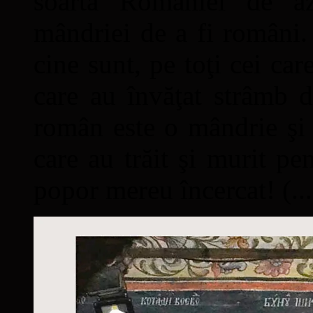
soarta României de a
mândriei de a fi români. 
cine sunt, pe toţi cei car
care au învăţat strâmb d
român este o mândrie şi 
care au trăit şi murit pe
popor mereu încercat! (...