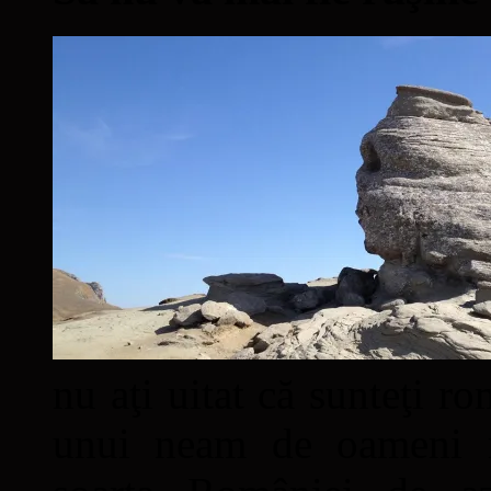
nu aţi uitat că sunteţi ro
unui neam de oameni mâ