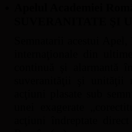
Apelul Academiei Ro
SUVERANITATE ŞI 
Semnatarii acestui Apel, î
internaţionale din ultime
continuă şi alarmantă în
suveranităţii şi unităţi
acţiuni plasate sub semn
unei exagerate „corectit
acţiuni îndreptate direc