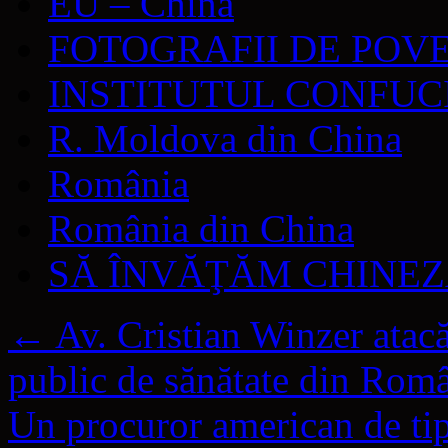
EU – China
FOTOGRAFII DE POV
INSTITUTUL CONFUC
R. Moldova din China
România
România din China
SĂ ÎNVĂŢĂM CHINE
←
Av. Cristian Winzer atacă
public de sănătate din Rom
Un procuror american de ti