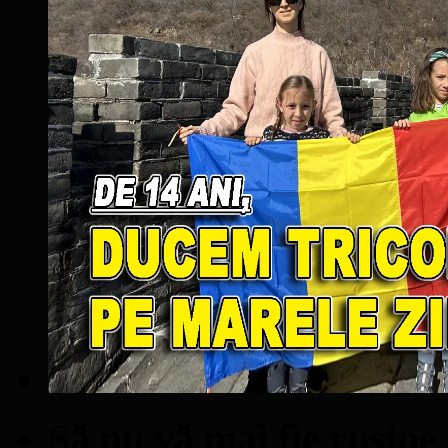
Să nu vă mai fie ruşine