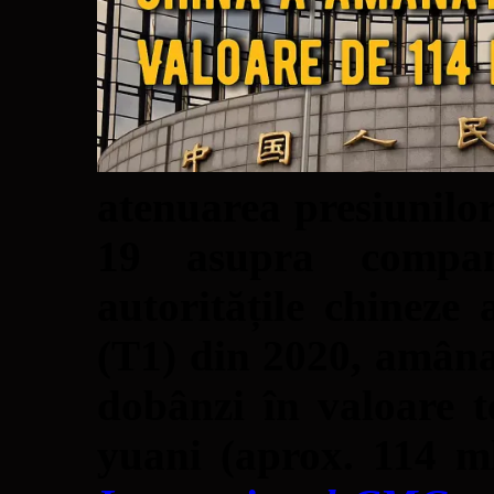
atenuarea presiunil
19 asupra compani
autoritățile chineze
(T1) din 2020, amâna
dobânzi în valoare t
yuani (aprox. 114 m