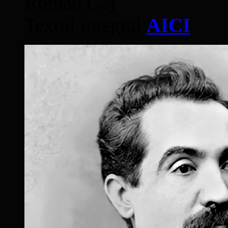
Român (...)
Textul integral
AICI