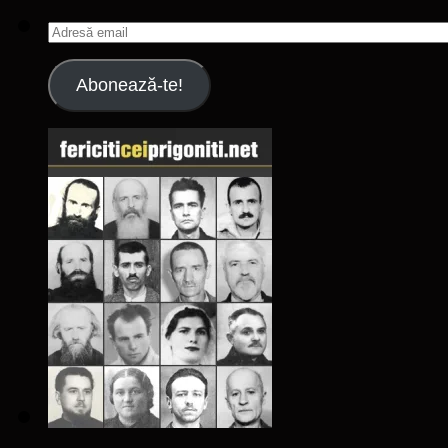
Adresă
email
Abonează-te!