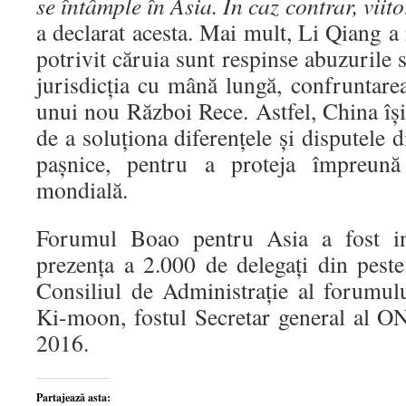
se întâmple în Asia. În caz contrar, viito
a declarat acesta. Mai mult, Li Qiang a 
potrivit căruia sunt respinse abuzurile s
jurisdicția cu mână lungă, confruntarea
unui nou Război Rece. Astfel, China îș
de a soluționa diferențele și disputele d
pașnice, pentru a proteja împreună 
mondială.
Forumul Boao pentru Asia a fost ina
prezența a 2.000 de delegați din peste
Consiliul de Administrație al forumu
Ki-moon, fostul Secretar general al 
2016.
Partajează asta: