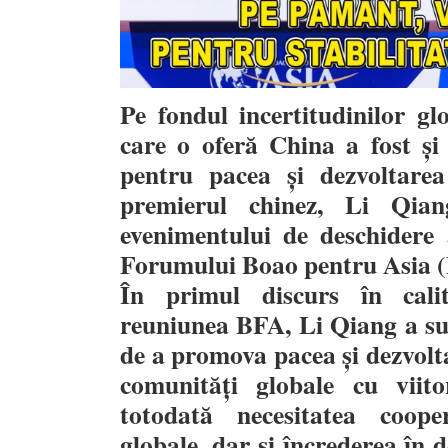
Pe fondul incertitudinilor gl
care o oferă China a fost ș
pentru pacea și dezvoltarea
premierul chinez, Li Qia
evenimentului de deschidere 
Forumului Boao pentru Asia 
În primul discurs în cali
reuniunea BFA, Li Qiang a sub
de a promova pacea și dezvolt
comunități globale cu viit
totodată necesitatea coope
globale, dar și încrederea în