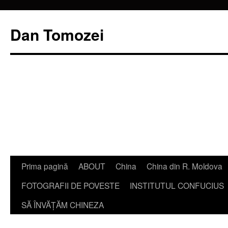
Dan Tomozei
Sari
Prima pagină
ABOUT
China
China din R. Moldova
la
FOTOGRAFII DE POVESTE
INSTITUTUL CONFUCIUS
conținut
SĂ ÎNVĂŢĂM CHINEZA