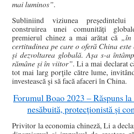
mai luminos”
.
Subliniind viziunea președintelui
construirea unei comunități globa
premierul chinez a mai arătat că
„în
certitudinea pe care o oferă China est
și dezvoltarea globală. Așa s-a întâmp
rămâne și în viitor”
. Li a mai declarat 
tot mai larg porțile către lume, invitân
investească și să facă afaceri în China.
Forumul Boao 2023 – Răspuns la 
nesăbuită, protecționistă și co
Privitor la economia chineză, Li a decla