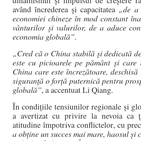
dinamismul și impulsul de creștere r
având încrederea și capacitatea
„de a 
economiei chineze în mod constant înai
vânturilor și valurilor, de a aduce con
economia globală”
.
„Cred că o China stabilă și dedicată de
este cu picioarele pe pământ și care 
China care este încrezătoare, deschisă ș
siguranță o forță puternică pentru prosp
globală”
, a accentuat Li Qiang.
În condițiile tensiunilor regionale și g
a avertizat cu privire la nevoia ca 
atitudine împotriva conflictelor, cu pre
a obține un succes mai mare, haosul și c