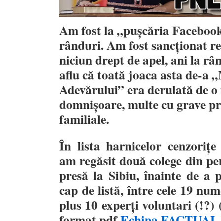
Am fost la „pușcăria Facebook
rânduri. Am fost sancționat re
niciun drept de apel, ani la r
aflu că toată joaca asta de-a 
Adevărului” era derulată de 
domnișoare, multe cu grave pr
familiale.
În lista harnicelor cenzor
am regăsit două colege din pe
presă la Sibiu, înainte de a
cap de listă, între cele 19 num
plus 10 experți voluntari (!?) 
format pdf
Echipa FACTUAL