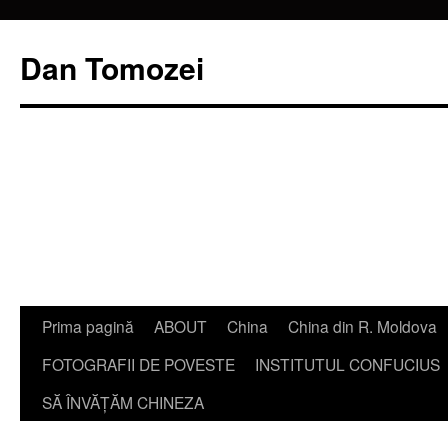
Dan Tomozei
Sari
Prima pagină
ABOUT
China
China din R. Moldova
la
FOTOGRAFII DE POVESTE
INSTITUTUL CONFUCIUS
conținut
SĂ ÎNVĂŢĂM CHINEZA