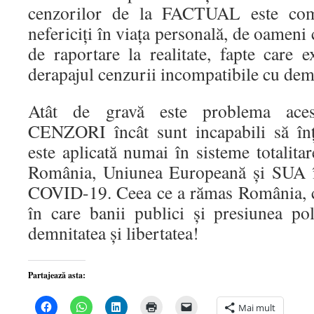
cenzorilor de la FACTUAL este comp
nefericiți în viața personală, de oameni
de raportare la realitate, fapte care e
derapajul cenzurii incompatibile cu dem
Atât de gravă este problema aces
CENZORI încât sunt incapabili să 
este aplicată numai în sisteme totalit
România, Uniunea Europeană și SUA î
COVID-19. Ceea ce a rămas România, cu
în care banii publici și presiunea p
demnitatea și libertatea!
Partajează asta:
Dă
Dă
Dă
Dă
Dă
Mai mult