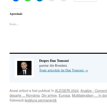
clic
clic
clic
clic
clic
pentru
pentru
pentru
pentru
pentru
a
partajare
a
a
a
partaja
pe
partaja
imprima(Se
trimite
pe
WhatsApp(Se
pe
deschide
o
Apreciază:
Facebook(Se
deschide
LinkedIn(Se
într-
legătură
deschide
într-
deschide
o
prin
într-
o
într-
fereastră
email
Încarc...
o
fereastră
o
nouă)
unui
fereastră
nouă)
fereastră
prieten(Se
nouă)
nouă)
deschide
într-
o
fereastră
nouă)
Despre Dan Tomozei
gazetar din România
Toate articolele lui Dan Tomozei
→
Acest articol a fost publicat în
ALEGERI 2024
,
Analize - Comenta
departe ... România
,
Din arhive
,
Europa
,
Multilateralism ... în doi
Salvează
legătura permanentă
.