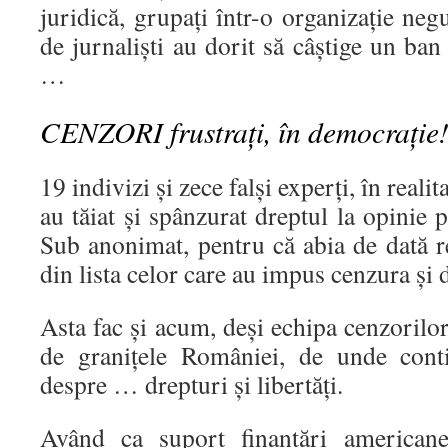
juridică, grupați într-o organizație n
de jurnaliști au dorit să câștige un ban
…
CENZORI frustrați, în democrație
19 indivizi și zece falși experți, în realita
au tăiat și spânzurat dreptul la opinie 
Sub anonimat, pentru că abia de dată re
din lista celor care au impus cenzura și d
Asta fac și acum, deși echipa cenzorilor
de granițele României, de unde conti
despre … drepturi și libertăți.
Având ca suport finanțări americane