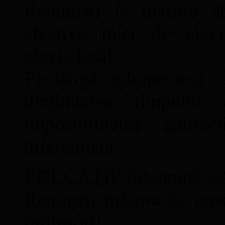
Renunțați la măsura ab
efective mici de elev
elevi/clasă!
Pe lângă aglomerarea cl
diminuarea timpului 
imposibilitatea apli
diferențiată.
EDUCAȚIE înseamnă C
Retrageți măsura de cre
profesori!