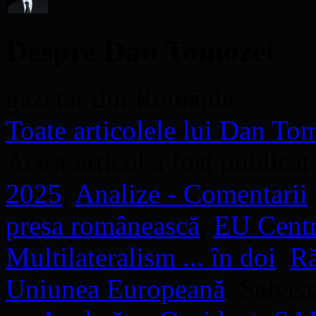
nouă)
Despre Dan Tomozei
gazetar din România
Toate articolele lui Dan T
Acest articol a fost publicat
2025
,
Analize - Comentarii
presa românească
,
EU Centra
Multilateralism ... în doi
,
Ră
Uniunea Europeană
. Salve