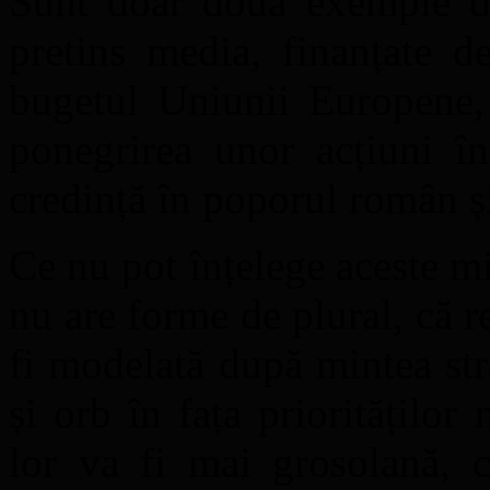
Sunt doar două exemple din
pretins media, finanțate d
bugetul Uniunii Europene,
ponegrirea unor acțiuni în
credință în poporul român ș
Ce nu pot înțelege aceste
nu are forme de plural, că r
fi modelată după mintea st
și orb în fața priorităților
lor va fi mai grosolană, c