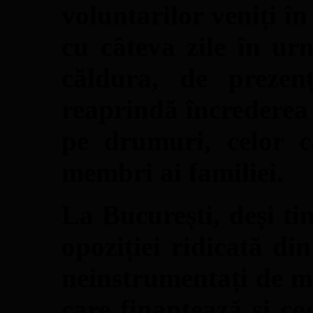
voluntarilor veniți î
cu câteva zile în ur
căldura, de preze
reaprindă încrederea 
pe drumuri, celor c
membri ai familiei.
La București, deși ti
opoziției ridicată din
neinstrumentați de mâ
care finanțează și co