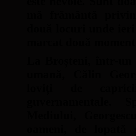
este nevoie. Sunt doa
mă frământă privind
două locuri unde ier
marcat două momente
La Broșteni, într-un 
umană, Călin Georg
loviți de caprici
guvernamentale. S
Mediului, Georgesc
oameni, de lopată ș