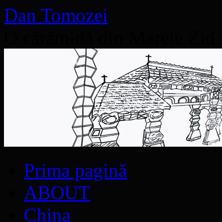
Dan Tomozei
O cărămidă din Marele Zid
Sari
Prima pagină
la
conținut
ABOUT
China