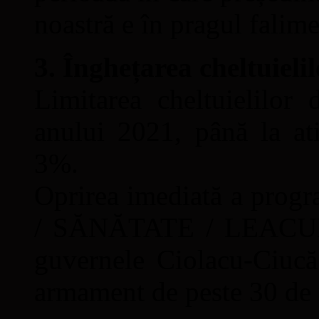
noastră e în pragul falime
3. Înghețarea cheltuielil
Limitarea cheltuielilor
anului 2021, până la at
3%.
Oprirea imediată a pr
/ SĂNĂTATE / LEACURI 
guvernele Ciolacu-Ciuc
armament de peste 30 de