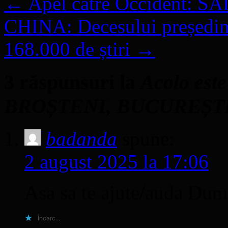
←
Apel către Occident:
CHINA: Decesului președinte
168.000 de știri
→
3 răspunsuri la
Acolo est
BROȘTENI, BUCUREȘT
badanda
spune:
2 august 2025 la 17:06
Asa sa te ajute/auda Du
Încarc...