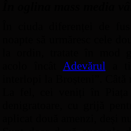
În oglina mass media v
În ciuda diferenței de fu
noapte să urmăresc cele do
la ordin, tratate în mod 
acolo încât
Adevărul
a ti
interlopi la Broșteni”. Câtă
La fel, cei veniți în Piața
denigratoare, cu grijă pent
aplicat două amenzi, deși nu