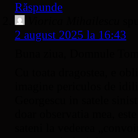
Răspunde
Viorica Mihailescu
sp
2 august 2025 la 16:43
Buna ziua, Domnule Tom
Cu toata dragostea, e obli
imagine periculos de idili
Georgescu in satele sinis
doar observatia mea, este
sateni la vederea „convoiu