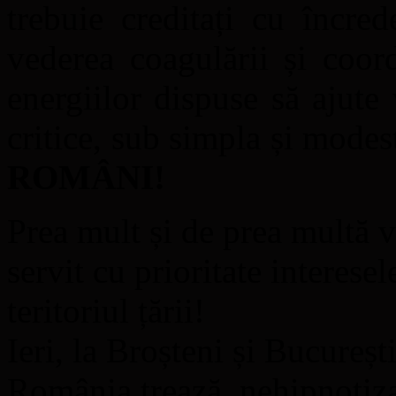
trebuie creditați cu încred
vederea coagulării și coor
energiilor dispuse să ajute v
critice, sub simpla și mode
ROMÂNI!
Prea mult și de prea multă
servit cu prioritate interesel
teritoriul țării!
Ieri, la Broșteni și Bucureșt
România trează, nehipnotizat