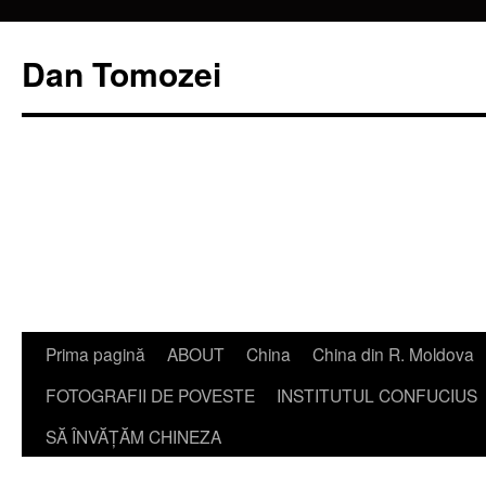
Dan Tomozei
Sari
Prima pagină
ABOUT
China
China din R. Moldova
la
FOTOGRAFII DE POVESTE
INSTITUTUL CONFUCIUS
conținut
SĂ ÎNVĂŢĂM CHINEZA