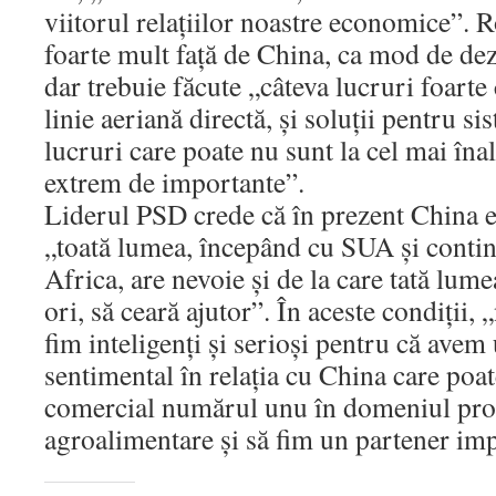
viitorul relaţiilor noastre economice”. 
foarte mult faţă de China, ca mod de dez
dar trebuie făcute „câteva lucruri foart
linie aeriană directă, şi soluţii pentru s
lucruri care poate nu sunt la cel mai înal
extrem de importante”.
Liderul PSD crede că în prezent China e
„toată lumea, începând cu SUA şi conti
Africa, are nevoie şi de la care tată lum
ori, să ceară ajutor”. În aceste condiţii, 
fim inteligenţi şi serioşi pentru că avem 
sentimental în relaţia cu China care poa
comercial numărul unu în domeniul pro
agroalimentare şi să fim un partener im