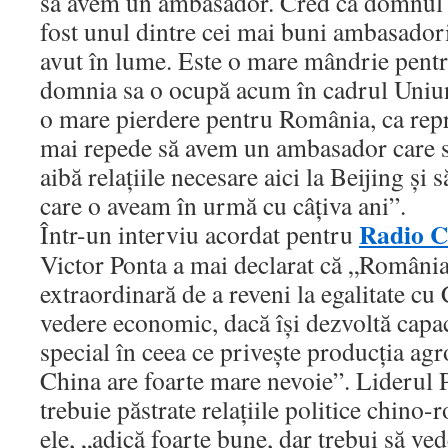
să avem un ambasador. Cred că domnul 
fost unul dintre cei mai buni ambasador
avut în lume. Este o mare mândrie pentr
domnia sa o ocupă acum în cadrul Uniun
o mare pierdere pentru România, ca repre
mai repede să avem un ambasador care să
aibă relaţiile necesare aici la Beijing şi 
care o aveam în urmă cu câţiva ani”.
Radio C
Într-un interviu acordat pentru
Victor Ponta a mai declarat că „România
extraordinară de a reveni la egalitate cu
vedere economic, dacă îşi dezvoltă capac
special în ceea ce priveşte producţia agr
China are foarte mare nevoie”. Liderul
trebuie păstrate relaţiile politice chino
ele, „adică foarte bune, dar trebui să v