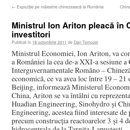
←
Expoziţie pe măiestrie chinezească la România
China
Ministrul Ion Ariton pleacă în
investitori
Publicat în
18 octombrie 2011
de
Dan Tomozei
Ministrul Economiei, Ion Ariton, va con
a României la cea de-a XXI-a sesiune a
Interguvernamentale Româno – Chineză
economică, ce va avea loc între 19 – 21
Beijing, informează Ministerul Economiei
China, Ariton se va întâlni cu reprezent
Huadian Engineering, Sinohydro şi Chi
Engineering, acestea fiind interesate de
precum construcţia reactoarelor 3 şi 4 d
hidrocentrala de la Tarniţa-Lapuşteşti.