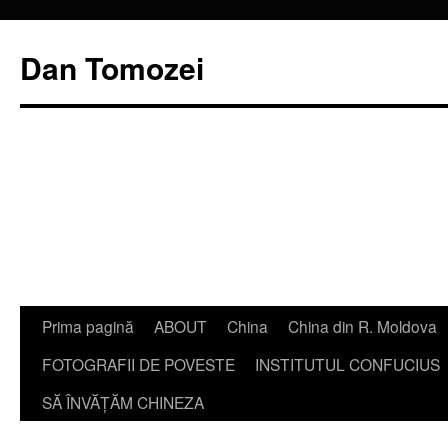
Dan Tomozei
Sari
Prima pagină
ABOUT
China
China din R. Moldova
la
FOTOGRAFII DE POVESTE
INSTITUTUL CONFUCIUS
conținut
SĂ ÎNVĂŢĂM CHINEZA