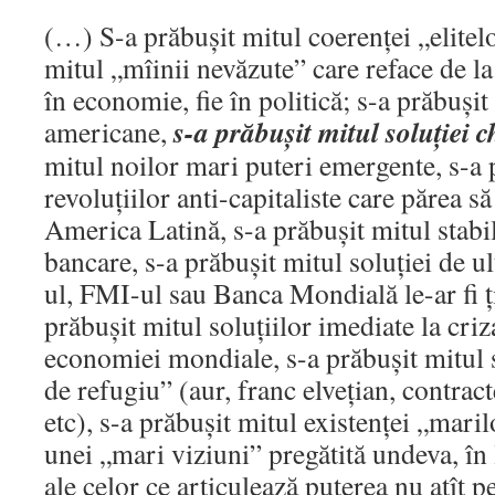
(…) S-a prăbuşit mitul coerenţei „elitelo
mitul „mîinii nevăzute” care reface de la
în economie, fie în politică; s-a prăbuşit
s-a prăbuşit mitul soluţiei c
americane,
mitul noilor mari puteri emergente, s-a 
revoluţiilor anti-capitaliste care părea s
America Latină, s-a prăbuşit mitul stabilit
bancare, s-a prăbuşit mitul soluţiei de 
ul, FMI-ul sau Banca Mondială le-ar fi ţ
prăbuşit mitul soluţiilor imediate la criz
economiei mondiale, s-a prăbuşit mitul st
de refugiu” (aur, franc elveţian, contrac
etc), s-a prăbuşit mitul existenţei „mari
unei „mari viziuni” pregătită undeva, în 
ale celor ce articulează puterea nu atît pe