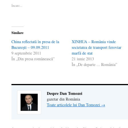
într-
o
într-
fereastră
email
Încarc...
o
fereastră
o
nouă)
unui
fereastră
nouă)
fereastră
prieten(Se
nouă)
nouă)
deschide
într-
o
fereastră
nouă)
Similare
China reflectată în presa de la
XINHUA – România vinde
Bucureşti – 09.09.2011
societatea de transport feroviar
9 septembrie 2011
marfă de stat
În „Din presa românească”
21 iunie 2013
În „De departe ... România”
Despre Dan Tomozei
gazetar din România
Toate articolele lui Dan Tomozei
→