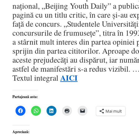
naţional, „Beijing Youth Daily” a public
pagină cu ​​un titlu critic, în care şi-au e
faţă de concurs. „Studentele Universităţ
concursurile de frumuseţe”, titra în 1993
a stârnit mult interes din partea opiniei 
sprijin din partea cititorilor. Aproape d
aceste prejudecăţi au dispărut, iar număr
astfel de manifestări s-a redus vizibil.
AICI
Textul integral
Partajează asta:
Dă
Dă
Dă
Dă
Dă
Mai mult
clic
clic
clic
clic
clic
pentru
pentru
pentru
pentru
pentru
a
partajare
a
a
a
partaja
pe
partaja
imprima(Se
trimite
pe
WhatsApp(Se
pe
deschide
o
Apreciază:
Facebook(Se
deschide
LinkedIn(Se
într-
legătură
deschide
într-
deschide
o
prin