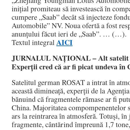
„Zhejiang Youngman Lotus Automobile”
iniţial promiteau să investească în comp
cumpere „Saab” decât să injecteze fond
Automobile” NV. Noua ofertă a fost res
anunţului făcut ieri de „Saab”. … (…).
AICI
Textul integral
JURNALUL NAŢIONAL – Alt satelit a
Experţii cred că ar fi picat undeva în
Satelitul german ROSAT a intrat în atmos
această dimineaţă, experţii de la Agenţ
bănuind că fragmentele rămase ar fi put
China. Majoritatea compompenentelor sat
ars la reintrarea în atmosferă. Totuşi, în
fragmente, cântărind împreună 1,7 tone,