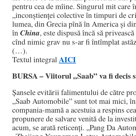
pentru cea de mîine. Singurul mit care în
„inconştienţei colective în timpuri de c
lumea, din Grecia pînă în America şi di
China
în
, este dispusă încă să privească
cînd nimic grav nu s-ar fi întîmplat astăzi
(…).
AICI
Textul integral
BURSA – Viitorul „Saab” va fi decis 
Şansele evitării falimentului de către p
„Saab Automobile” sunt tot mai mici, în 
compania-mamă a acestuia a respins cea
propunere de salvare venită de la investit
acum, se arată reticenţi. „Pang Da Auto