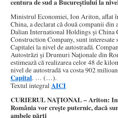
centura de sud a Bucureştiului la nive
Ministrul Economiei, Ion Ariton, aflat înt
China, a declarat că două companii din a
Dalian International Holdings şi Chin
Construction Company, sunt interesate s
Capitalei la nivel de autostradă. Compa
Autostrăzi şi Drumuri Naţionale din
estimează că realizarea celor 48 de kilom
nivel de autostradă va costa 902 milioa
Capital
. … (…).
AICI
Textul integral
CURIERUL NAŢIONAL – Ariton: Invest
România vor creşte puternic, dacă sun
ambele părţi