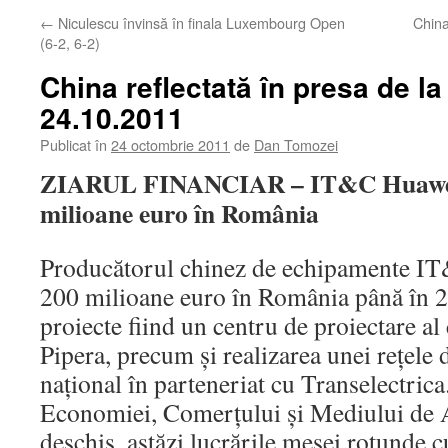
←
Niculescu învinsă în finala Luxembourg Open
China
(6-2, 6-2)
China reflectată în presa de la
24.10.2011
Publicat în
24 octombrie 2011
de
Dan Tomozei
ZIARUL FINANCIAR – IT&C Huawei 
milioane euro în România
Producătorul chinez de echipamente IT
200 milioane euro în România până în 2
proiecte fiind un centru de proiectare a
Pipera, precum şi realizarea unei reţele d
naţional în parteneriat cu Transelectrica
Economiei, Comerţului şi Mediului de A
deschis, astăzi lucrările mesei rotunde 