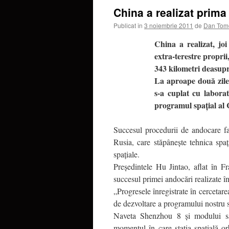
China a realizat prima
Publicat în
3 noiembrie 2011
de
Dan Tom
China a realizat, joi
extra-terestre proprii
343 kilometri deasupr
La aproape două zile 
s-a cuplat cu labor
programul spaţial al 
Succesul procedurii de andocare f
Rusia, care stăpâneşte tehnica spaţ
spaţiale.
Preşedintele Hu Jintao, aflat în F
succesul primei andocări realizate în
„Progresele înregistrate în cercetare
de dezvoltare a programului nostru s
Naveta Shenzhou 8 şi modului saţ
momentul în care staţia spaţială or