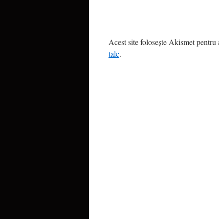
Acest site folosește Akismet pentru
tale
.