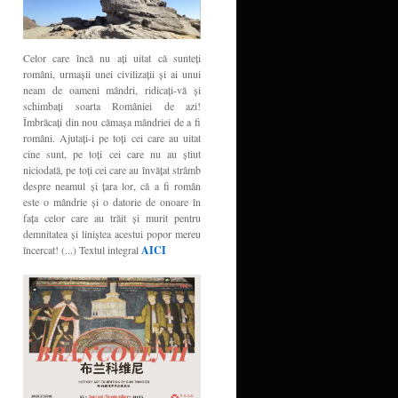
Celor care încă nu aţi uitat că sunteţi
români, urmaşii unei civilizaţii şi ai unui
neam de oameni mândri, ridicaţi-vă şi
schimbaţi soarta României de azi!
Îmbrăcaţi din nou cămaşa mândriei de a fi
români. Ajutaţi-i pe toţi cei care au uitat
cine sunt, pe toţi cei care nu au ştiut
niciodată, pe toţi cei care au învăţat strâmb
despre neamul şi ţara lor, că a fi român
este o mândrie şi o datorie de onoare în
faţa celor care au trăit şi murit pentru
demnitatea şi liniştea acestui popor mereu
încercat! (...) Textul integral
AICI