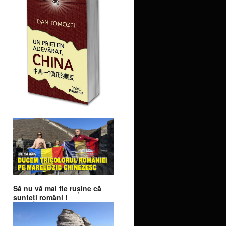
Să nu vă mai fie ruşine că
sunteţi români !