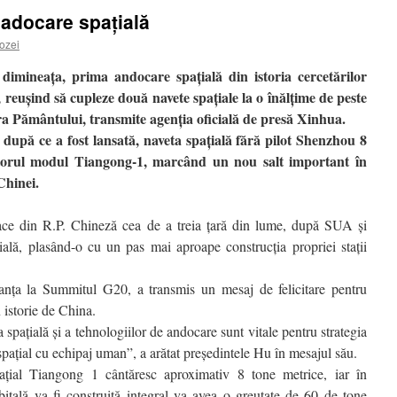
 adocare spaţială
ozei
 dimineaţa, prima andocare spaţială din istoria cercetărilor
, reuşind să cupleze două navete spaţiale la o înălţime de peste
a Pământului, transmite agenţia oficială de presă Xinhua.
după ce a fost lansată, naveta spaţială fără pilot Shenzhou 8
atorul modul Tiangong-1, marcând un nou salt important în
Chinei.
ace din R.P. Chineză cea de a treia ţară din lume, după SUA şi
ială, plasând-o cu un pas mai aproape construcţia propriei staţii
ranţa la Summitul G20, a transmis un mesaj de felicitare pentru
 istorie de China.
a spaţială şi a tehnologiilor de andocare sunt vitale pentru strategia
paţial cu echipaj uman”, a arătat preşedintele Hu în mesajul său.
ial Tiangong 1 cântăresc aproximativ 8 tone metrice, iar în
bitală va fi construită integral va avea o greutate de 60 de tone