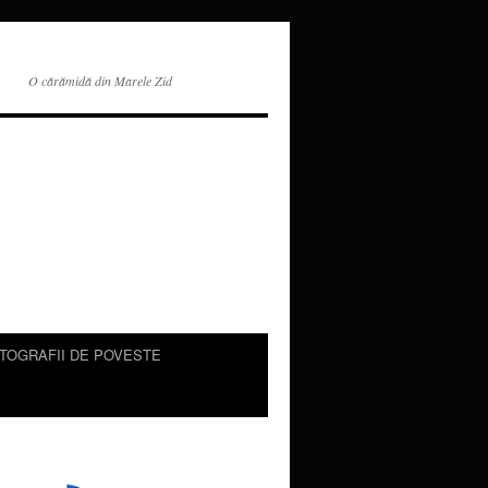
O cărămidă din Marele Zid
TOGRAFII DE POVESTE