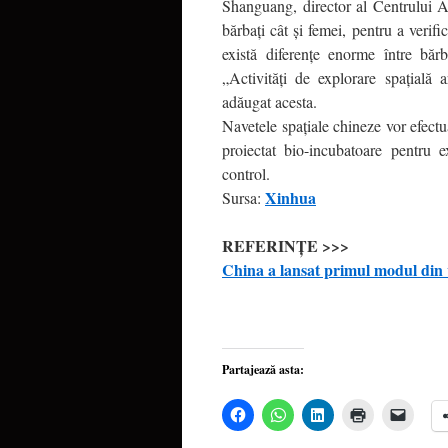
Shanguang, director al Centrului A
bărbaţi cât şi femei, pentru a verifi
există diferenţe enorme între băr
„Activităţi de explorare spaţială 
adăugat acesta.
Navetele spaţiale chineze vor efect
proiectat bio-incubatoare pentru 
control.
Xinhua
Sursa:
REFERINŢE >>>
China a lansat primul modul din v
Partajează asta:
Dă
Dă
Dă
Dă
Dă
clic
clic
clic
clic
clic
pentru
pentru
pentru
pentru
pentru