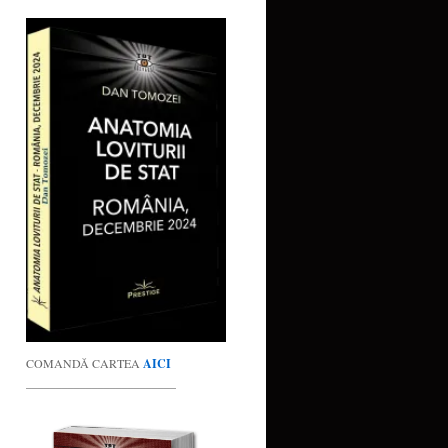
COMANDĂ CARTEA
AICI
_________________________