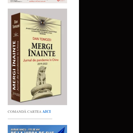
COMANDĂ CARTEA
AICI
_________________________