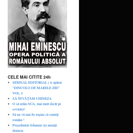
CELE MAI CITITE 24h
SEMNAL EDITORIAL | A apărut
"DINCOLO DE MARELE ZID"
VOL. I
SĂ ÎNVĂŢĂM CHINEZA
O să urâm SUA, mai mult decât pe
sovietici!
Să nu vă mai fie rușine că sunteți
români !
Președintele Iohannis își anunță
demisia