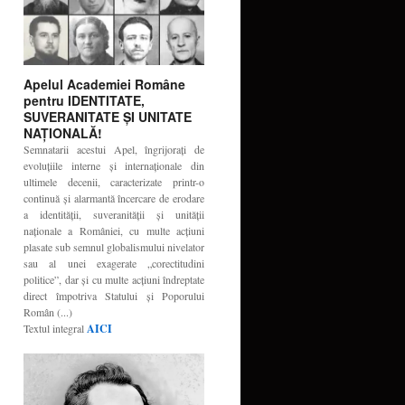
Apelul Academiei Române
pentru IDENTITATE,
SUVERANITATE ŞI UNITATE
NAŢIONALĂ!
Semnatarii acestui Apel, îngrijoraţi de
evoluţiile interne şi internaţionale din
ultimele decenii, caracterizate printr-o
continuă şi alarmantă încercare de erodare
a identităţii, suveranităţii şi unităţii
naţionale a României, cu multe acţiuni
plasate sub semnul globalismului nivelator
sau al unei exagerate „corectitudini
politice”, dar şi cu multe acţiuni îndreptate
direct împotriva Statului şi Poporului
Român (...)
Textul integral
AICI