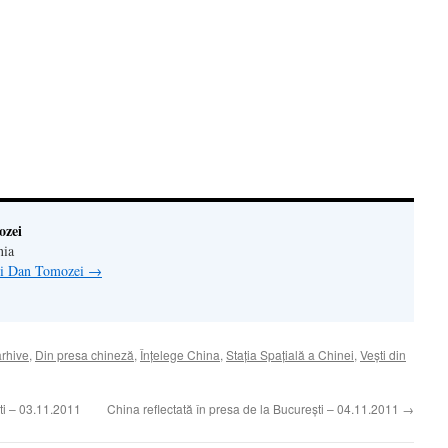
ră
n(Se
de
tră
ozei
nia
lui Dan Tomozei
→
arhive
,
Din presa chineză
,
Înţelege China
,
Stația Spațială a Chinei
,
Veşti din
ti – 03.11.2011
China reflectată în presa de la Bucureşti – 04.11.2011
→