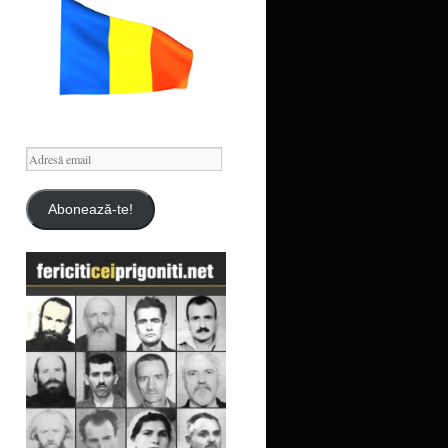
Adresă
email
Abonează-te!