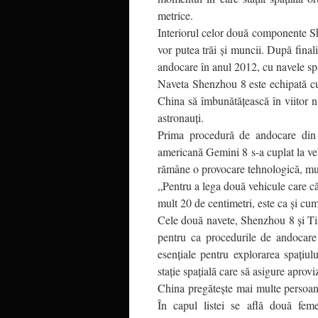
metrice.
Interiorul celor două componente Sh
vor putea trăi şi muncii. După finali
andocare în anul 2012, cu navele sp
Naveta Shenzhou 8 este echipată cu d
China să îmbunătăţească în viitor ni
astronauţi.
Prima procedură de andocare din 
americană Gemini 8 s-a cuplat la veh
rămâne o provocare tehnologică, mul
„Pentru a lega două vehicule care căl
mult 20 de centimetri, este ca şi cum
Cele două navete, Shenzhou 8 şi Tia
pentru ca procedurile de andocare 
esenţiale pentru explorarea spaţiulu
staţie spaţială care să asigure aprovi
China pregăteşte mai multe persoane c
În capul listei se află două feme