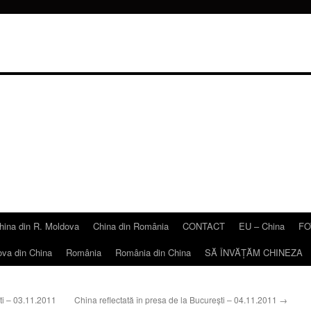
hina din R. Moldova
China din România
CONTACT
EU – China
FO
ova din China
România
România din China
SĂ ÎNVĂŢĂM CHINEZA
ti – 03.11.2011
China reflectată în presa de la Bucureşti – 04.11.2011
→