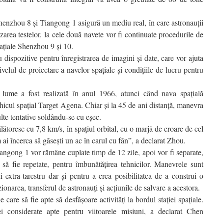
enzhou 8 şi Tiangong 1 asigură un mediu real, în care astronauţii
zarea testelor, la cele două navete vor fi continuate procedurile de
aţiale Shenzhou 9 şi 10.
ispozitive pentru înregistrarea de imagini şi date, care vor ajuta
velul de proiectare a navelor spaţiale şi condiţiile de lucru pentru
lume a fost realizată în anul 1966, atunci când nava spaţială
icul spaţial Target Agena. Chiar şi la 45 de ani distanţă, manevra
te tentative soldându-se cu eşec.
ătoresc cu 7,8 km/s, în spaţiul orbital, cu o marjă de eroare de cel
 ai încerca să găseşti un ac în carul cu fân”, a declarat Zhou.
ngong 1 vor rămâne cuplate timp de 12 zile, apoi vor fi separate,
să fie repetate, pentru îmbunătăţirea tehnicilor. Manevrele sunt
i extra-tarestru dar şi pentru a crea posibilitatea de a construi o
zionarea, transferul de astronauţi şi acţiunile de salvare a acestora.
are să fie apte să desfăşoare activităţi la bordul staţiei spaţiale.
i considerate apte pentru viitoarele misiuni, a declarat Chen