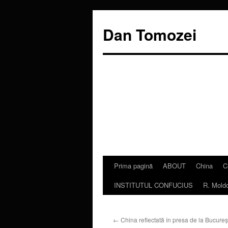
Dan Tomozei
Prima pagină
ABOUT
China
C
Sari
INSTITUTUL CONFUCIUS
R. Mold
la
conținut
←
China reflectată în presa de la Bucureş