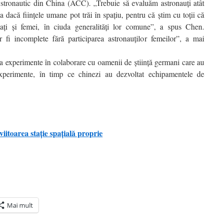
stronautic din China (ACC). „Trebuie să evaluăm astronauţi atât
ca dacă fiinţele umane pot trăi în spaţiu, pentru că ştim cu toţii că
baţi şi femei, în ciuda generalităţi lor comune”, a spus Chen.
ar fi incomplete fără participarea astronauţilor femeilor”, a mai
ua experimente în colaborare cu oamenii de ştiinţă germani care au
experimente, în timp ce chinezi au dezvoltat echipamentele de
iitoarea staţie spaţială proprie
Mai mult