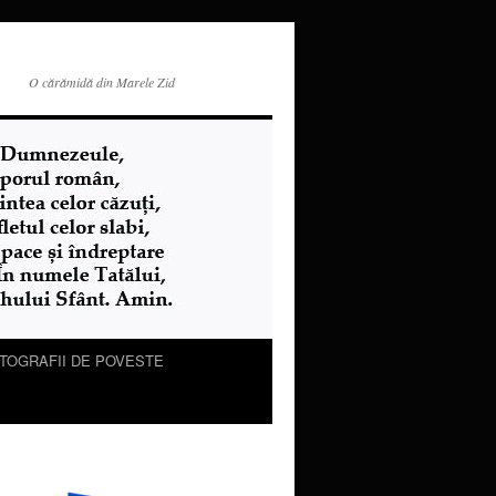
O cărămidă din Marele Zid
TOGRAFII DE POVESTE