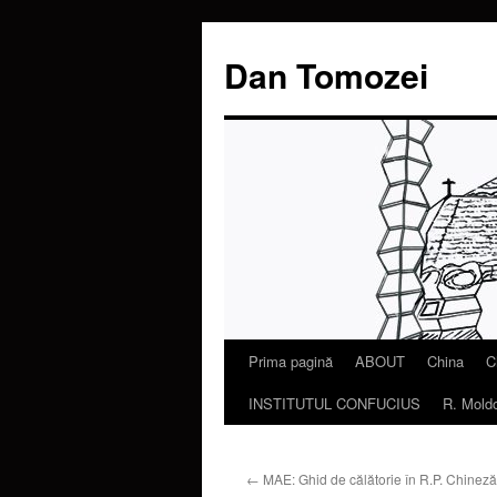
Dan Tomozei
Prima pagină
ABOUT
China
C
Sari
INSTITUTUL CONFUCIUS
R. Mold
la
conținut
←
MAE: Ghid de călătorie în R.P. Chineză