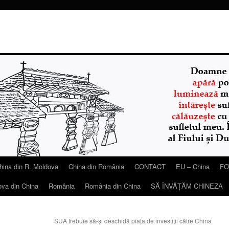
hina din R. Moldova
China din România
CONTACT
EU – China
FO
ova din China
România
România din China
SĂ ÎNVĂŢĂM CHINEZA
SUA trebuie să-şi deschidă piaţa de investiţii către China