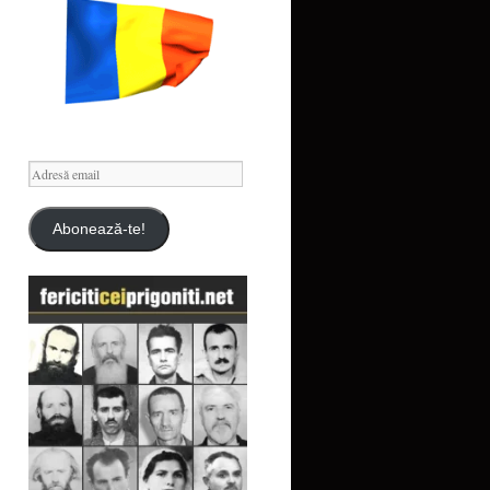
Adresă
email
Abonează-te!