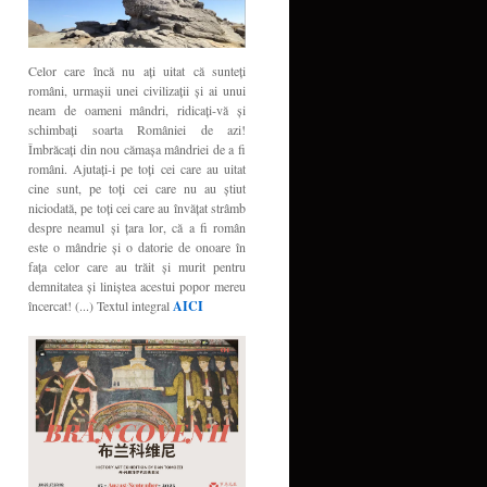
Celor care încă nu aţi uitat că sunteţi
români, urmaşii unei civilizaţii şi ai unui
neam de oameni mândri, ridicaţi-vă şi
schimbaţi soarta României de azi!
Îmbrăcaţi din nou cămaşa mândriei de a fi
români. Ajutaţi-i pe toţi cei care au uitat
cine sunt, pe toţi cei care nu au ştiut
niciodată, pe toţi cei care au învăţat strâmb
despre neamul şi ţara lor, că a fi român
este o mândrie şi o datorie de onoare în
faţa celor care au trăit şi murit pentru
demnitatea şi liniştea acestui popor mereu
încercat! (...) Textul integral
AICI