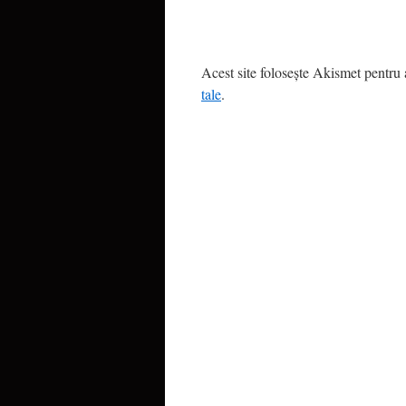
Acest site folosește Akismet pentru
tale
.