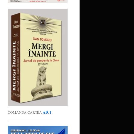
COMANDĂ CARTEA
AICI
_________________________