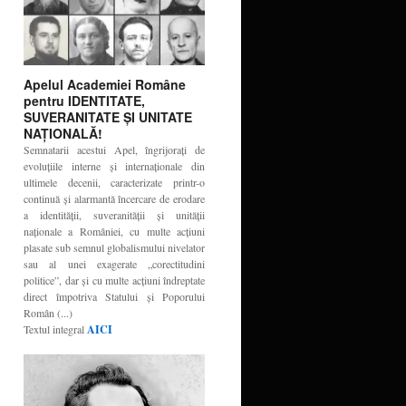
Apelul Academiei Române
pentru IDENTITATE,
SUVERANITATE ŞI UNITATE
NAŢIONALĂ!
Semnatarii acestui Apel, îngrijoraţi de
evoluţiile interne şi internaţionale din
ultimele decenii, caracterizate printr-o
continuă şi alarmantă încercare de erodare
a identităţii, suveranităţii şi unităţii
naţionale a României, cu multe acţiuni
plasate sub semnul globalismului nivelator
sau al unei exagerate „corectitudini
politice”, dar şi cu multe acţiuni îndreptate
direct împotriva Statului şi Poporului
Român (...)
Textul integral
AICI