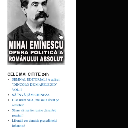
CELE MAI CITITE 24h
SEMNAL EDITORIAL | A apărut
"DINCOLO DE MARELE ZID"
VOL. I
SĂ ÎNVĂŢĂM CHINEZA
O să urâm SUA, mai mult decât pe
sovietici!
Să nu vă mai fie rușine că sunteți
români !
Liberalii cer demisia preşedintelui
Iohannis!