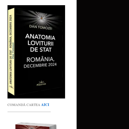
COMANDĂ CARTEA
AICI
_________________________