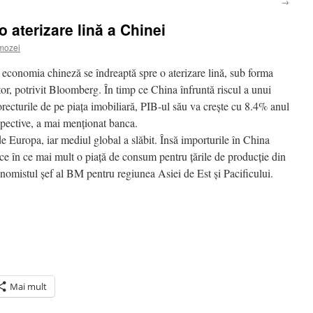
→
 aterizare lină a Chinei
mozei
conomia chineză se îndreaptă spre o aterizare lină, sub forma
or, potrivit Bloomberg. În timp ce China înfruntă riscul a unui
ecturile de pe piaţa imobiliară, PIB-ul său va creşte cu 8.4% anul
espective, a mai menţionat banca.
de Europa, iar mediul global a slăbit. Însă importurile în China
 ce în ce mai mult o piaţă de consum pentru ţările de producţie din
nomistul şef al BM pentru regiunea Asiei de Est şi Pacificului.
Mai mult