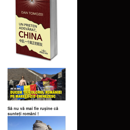
Să nu vă mai fie ruşine că
sunteţi români !