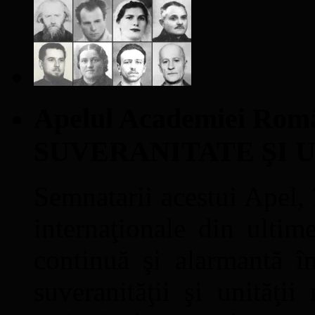
Apelul Academiei Ro
SUVERANITATE ŞI 
Semnatarii acestui Apel, î
internaţionale din ultime
continuă şi alarmantă în
suveranităţii şi unităţi