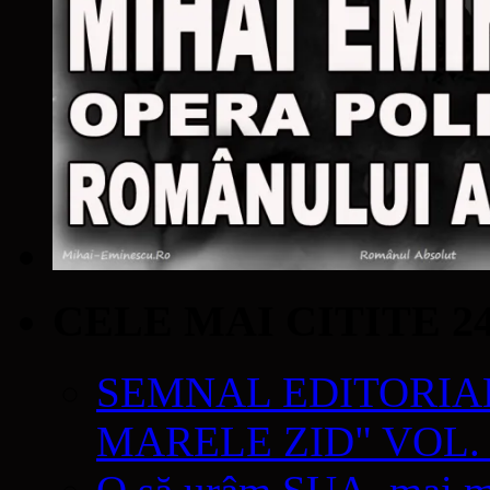
CELE MAI CITITE 2
SEMNAL EDITORIAL 
MARELE ZID" VOL. 