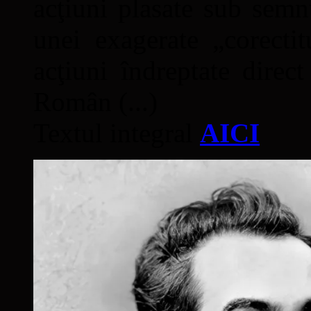
acţiuni plasate sub semn
unei exagerate „corectit
acţiuni îndreptate direc
Român (...)
Textul integral
AICI