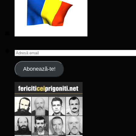
Adresă
email
Abonează-te!