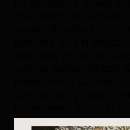
nu aţi uitat că sunteţi ro
unui neam de oameni mâ
soarta României de a
mândriei de a fi români. 
cine sunt, pe toţi cei car
care au învăţat strâmb d
român este o mândrie şi 
care au trăit şi murit pe
popor mereu încercat! (...