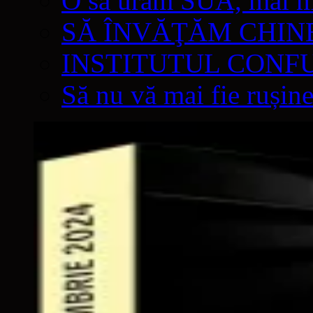
O să urâm SUA, mai mul
SĂ ÎNVĂŢĂM CHIN
INSTITUTUL CONF
Să nu vă mai fie rușine