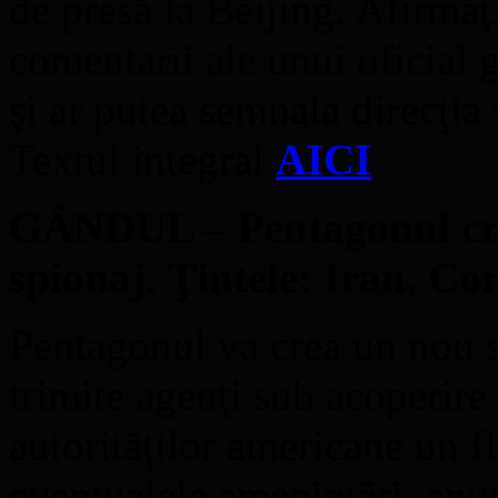
de presă la Beijing. Afirmaţ
comentarii ale unui oficial 
şi ar putea semnala direcţia 
Textul integral
AICI
GÂNDUL – Pentagonul cre
spionaj. Ţintele: Iran, Co
Pentagonul va crea un nou s
trimite agenţi sub acoperire
autorităţilor americane un f
eventualele ameninţări, anu