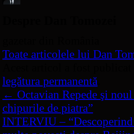
Despre Dan Tomozei
gazetar din România
Toate articolele lui Dan T
Acest articol a fost publicat
legătura permanentă
.
←
Octavian Repede şi nou
chipurile de piatra”
INTERVIU – “Descoperind C