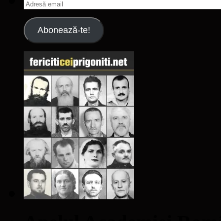
Adresă
email
Abonează-te!