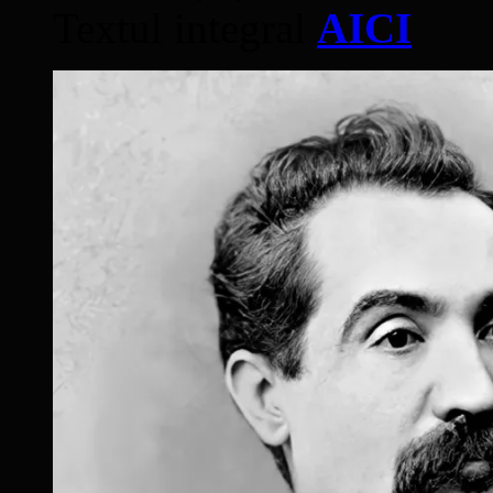
Textul integral
AICI