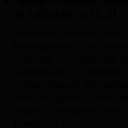
Apelul Academiei Ro
SUVERANITATE ŞI 
Semnatarii acestui Apel, î
internaţionale din ultime
continuă şi alarmantă în
suveranităţii şi unităţi
acţiuni plasate sub semn
unei exagerate „corectit
acţiuni îndreptate direc
Român (...)