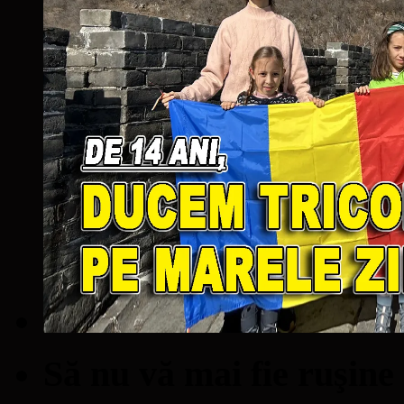
Să nu vă mai fie ruşine