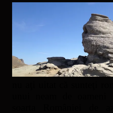
nu aţi uitat că sunteţi ro
unui neam de oameni mâ
soarta României de a