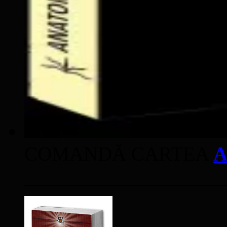
COMANDĂ CARTEA
A
____________________