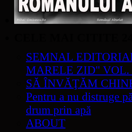
CELE MAI CITITE 2
SEMNAL EDITORIAL 
MARELE ZID" VOL. 
SĂ ÎNVĂŢĂM CHIN
Pentru a nu distruge pă
drum prin apă
ABOUT