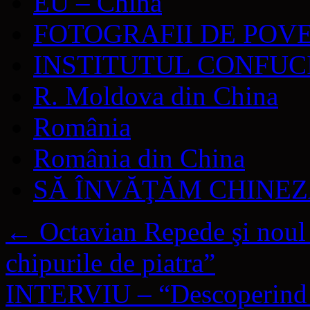
EU – China
FOTOGRAFII DE POV
INSTITUTUL CONFUC
R. Moldova din China
România
România din China
SĂ ÎNVĂŢĂM CHINE
←
Octavian Repede şi nou
chipurile de piatra”
INTERVIU – “Descoperind C