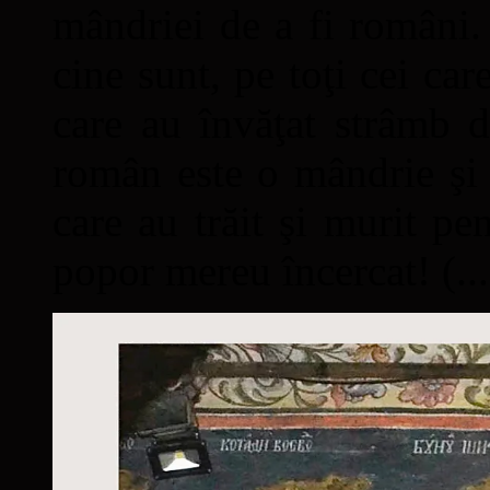
mândriei de a fi români. 
cine sunt, pe toţi cei car
care au învăţat strâmb d
român este o mândrie şi 
care au trăit şi murit pe
popor mereu încercat! (...