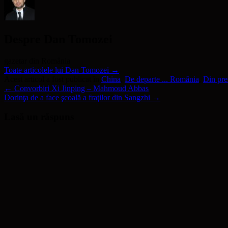
Despre Dan Tomozei
gazetar din România
Toate articolele lui Dan Tomozei
→
Acest articol a fost publicat în
China
,
De departe ... România
,
Din pre
←
Convorbiri Xi Jinping – Mahmoud Abbas
Dorinţa de a face şcoală a fraţilor din Sangzhi
→
Lasă un răspuns