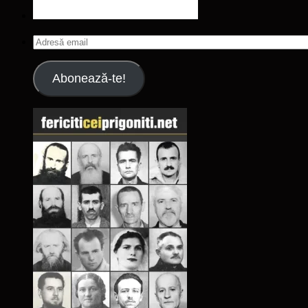
Adresă
email
Abonează-te!