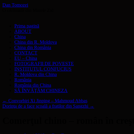
Dan Tomozei
O cărămidă din Marele Zid
Sari
Prima pagină
la
ABOUT
conținut
China
China din R. Moldova
China din România
CONTACT
EU – China
FOTOGRAFII DE POVESTE
INSTITUTUL CONFUCIUS
R. Moldova din China
România
România din China
SĂ ÎNVĂŢĂM CHINEZA
←
Convorbiri Xi Jinping – Mahmoud Abbas
Dorinţa de a face şcoală a fraţilor din Sangzhi
→
Comerţul chino – român în creş