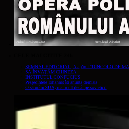
CELE MAI CITITE 24h
SEMNAL EDITORIAL | A apărut "DINCOLO DE MA
SĂ ÎNVĂŢĂM CHINEZA
INSTITUTUL CONFUCIUS
Președintele Iohannis își anunță demisia
O să urâm SUA, mai mult decât pe sovietici!