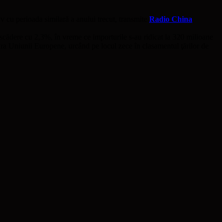
v cu perioada similară a anului trecut, transmite
Radio China
scădere cu 2,3%, în vreme ce importurile s-au ridicat la 320 milioane
ara Uniunii Europene, urcând pe locul zece în clasamentul ţărilor de