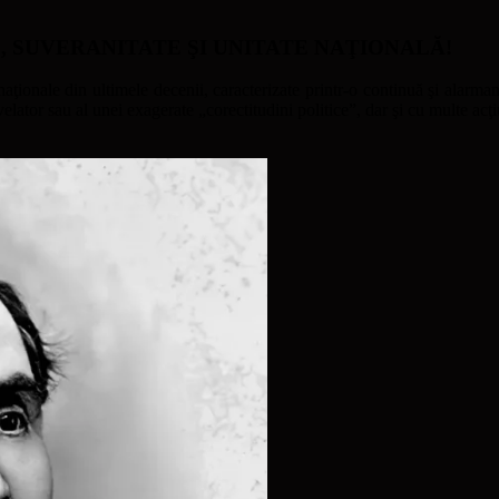
ATE, SUVERANITATE ŞI UNITATE NAŢIONALĂ!
naţionale din ultimele decenii, caracterizate printr-o continuă şi alarmant
ator sau al unei exagerate „corectitudini politice”, dar şi cu multe acţi