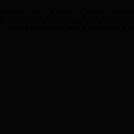
nului în curs, la 374 de milioane de euro, în creştere cu 1,5% comparati
ia, volumul exporturilor româneşti a fost de 53,73 milioane de euro, în 
 aceste condiţii, China a devenit cea de-a doua ţară importatoare din af