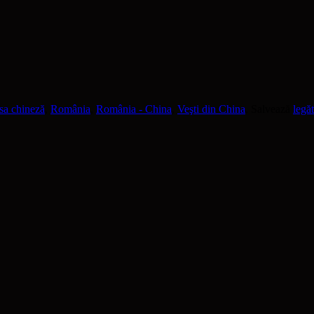
sa chineză
,
România
,
România - China
,
Veşti din China
. Salvează
legă