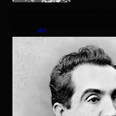
Apelul Academiei Române pentru IDENTIT
Semnatarii acestui Apel, îngrijoraţi de evoluţiile interne şi inter
României, cu multe acţiuni plasate sub semnul globalismului nivel
Textul integral
AICI