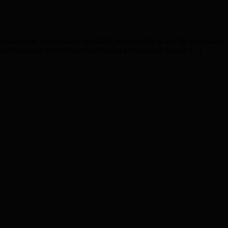
ă încercare de erodare a identităţii, suveranităţii şi unităţii naţionale a
uni îndreptate direct împotriva Statului şi Poporului Român (...)