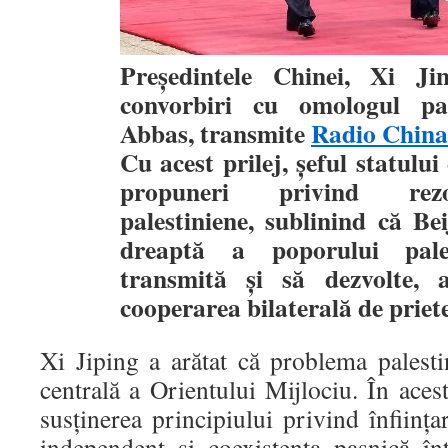
Preşedintele Chinei, Xi Ji
convorbiri cu omologul pa
Abbas, transmite
Radio China
Cu acest prilej, şeful statului
propuneri privind rezo
palestiniene, sublinind că Be
dreaptă a poporului pale
transmită şi să dezvolte, a
cooperarea bilaterală de priete
Xi Jiping a arătat că problema palest
centrală a Orientului Mijlociu. În aces
susţinerea principiului privind înfiinţa
independent şi coexistenţa paşnică înt