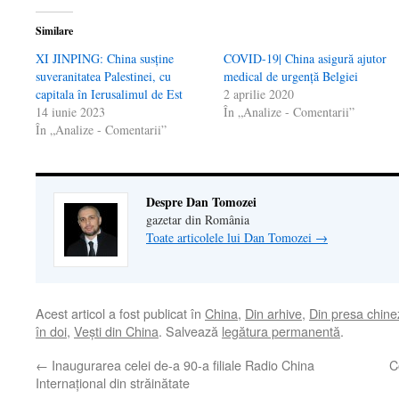
Similare
XI JINPING: China susține
COVID-19| China asigură ajutor
suveranitatea Palestinei, cu
medical de urgență Belgiei
capitala în Ierusalimul de Est
2 aprilie 2020
14 iunie 2023
În „Analize - Comentarii”
În „Analize - Comentarii”
Despre Dan Tomozei
gazetar din România
Toate articolele lui Dan Tomozei
→
Acest articol a fost publicat în
China
,
Din arhive
,
Din presa chine
în doi
,
Veşti din China
. Salvează
legătura permanentă
.
←
Inaugurarea celei de-a 90-a filiale Radio China
C
Internaţional din străinătate