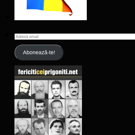
Adresă
email
Abonează-te!