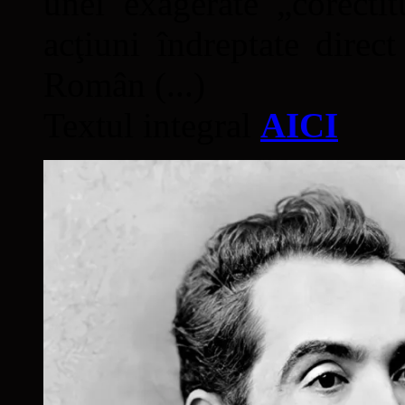
unei exagerate „corectit
acţiuni îndreptate direc
Român (...)
Textul integral
AICI