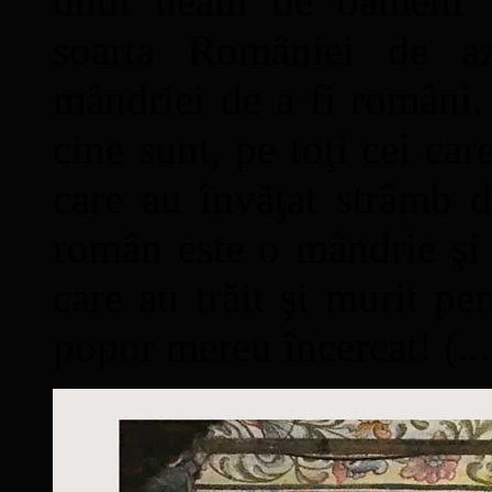
unui neam de oameni mâ
soarta României de a
mândriei de a fi români. 
cine sunt, pe toţi cei car
care au învăţat strâmb d
român este o mândrie şi 
care au trăit şi murit pe
popor mereu încercat! (...