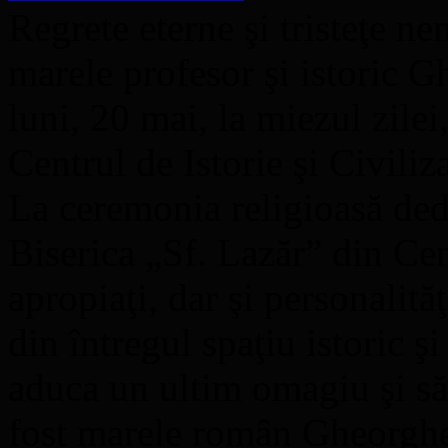
Regrete eterne şi tristeţe ne
marele profesor şi istoric G
luni, 20 mai, la miezul zilei
Centrul de Istorie şi Civiliz
La ceremonia religioasă dedi
Biserica „Sf. Lazăr” din Cen
apropiaţi, dar şi personalită
din întregul spaţiu istoric ş
aduca un ultim omagiu şi să-
fost marele român Gheorghe