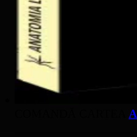
COMANDĂ CARTEA
A
____________________