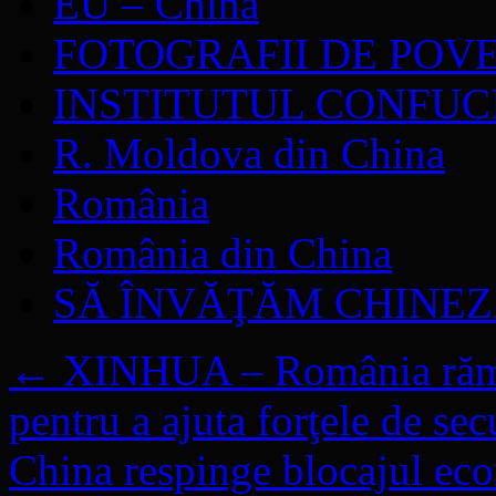
EU – China
FOTOGRAFII DE POV
INSTITUTUL CONFUC
R. Moldova din China
România
România din China
SĂ ÎNVĂŢĂM CHINE
←
XINHUA – România rămân
pentru a ajuta forţele de sec
China respinge blocajul ec