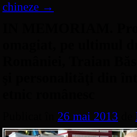
chineze
→
IN MEMORIAM. Prof
omagiat, pe ultimul d
României, Traian Bă
şi personalităţi din în
etnic românesc
Publicat în
26 mai 2013
de