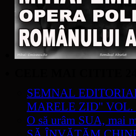
CELE MAI CITITE 2
SEMNAL EDITORIAL 
MARELE ZID" VOL. 
O să urâm SUA, mai mul
SĂ ÎNVĂŢĂM CHIN