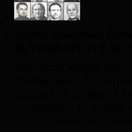
Apelul Academiei Ro
SUVERANITATE ŞI 
Semnatarii acestui Apel, î
internaţionale din ultime
continuă şi alarmantă în
suveranităţii şi unităţi
acţiuni plasate sub semn