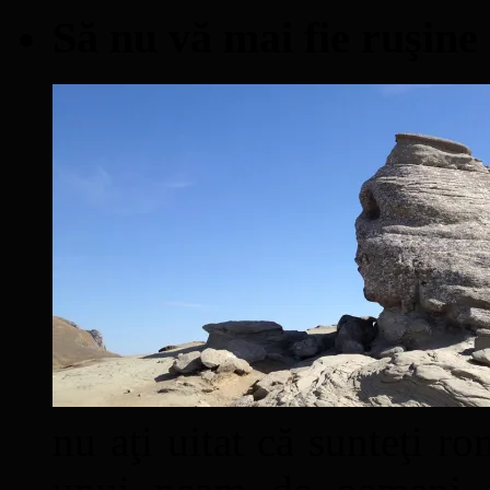
Să nu vă mai fie ruşine
nu aţi uitat că sunteţi ro