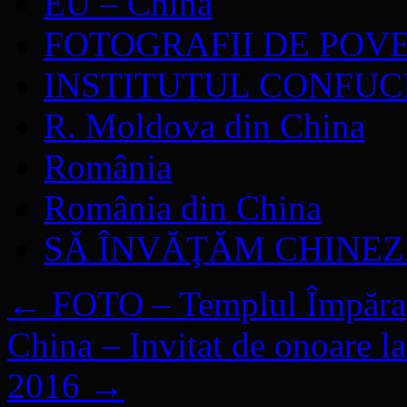
EU – China
FOTOGRAFII DE POV
INSTITUTUL CONFUC
R. Moldova din China
România
România din China
SĂ ÎNVĂŢĂM CHINE
←
FOTO – Templul Împărați
China – Invitat de onoare l
2016
→