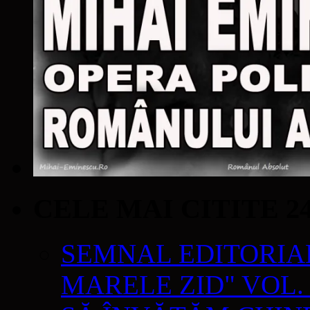
CELE MAI CITITE 2
SEMNAL EDITORIAL 
MARELE ZID" VOL. 