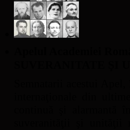
Apelul Academiei Ro
SUVERANITATE ŞI 
Semnatarii acestui Apel, î
internaţionale din ultime
continuă şi alarmantă în
suveranităţii şi unităţi