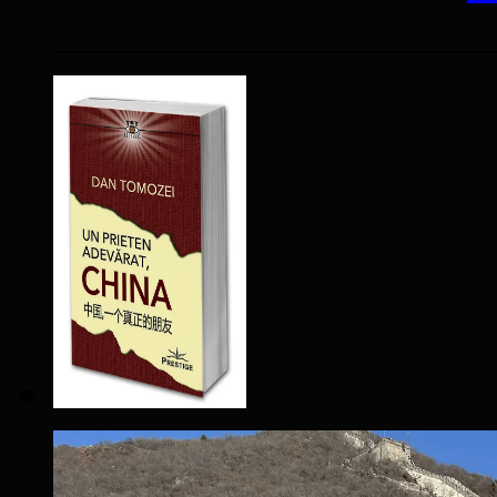
____________________