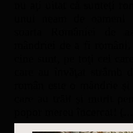
nu aţi uitat că sunteţi ro
unui neam de oameni mâ
soarta României de a
mândriei de a fi români. 
cine sunt, pe toţi cei car
care au învăţat strâmb d
român este o mândrie şi 
care au trăit şi murit pe
popor mereu încercat! (...