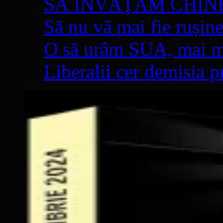
SĂ ÎNVĂŢĂM CHIN
Să nu vă mai fie rușine
O să urâm SUA, mai mul
Liberalii cer demisia p