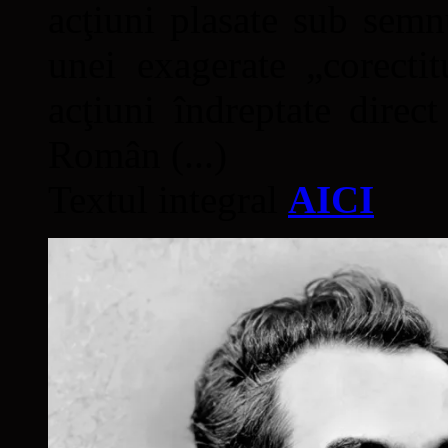
acţiuni plasate sub semn
unei exagerate „corectit
acţiuni îndreptate direc
Român (...)
Textul integral
AICI