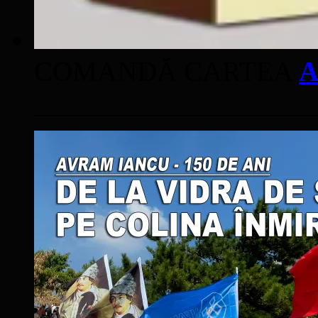
COMANDĂ CARTEA
A
____________________