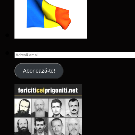
Adresă
email
Abonează-te!