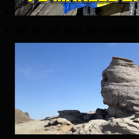
Să nu vă mai fie ruşine