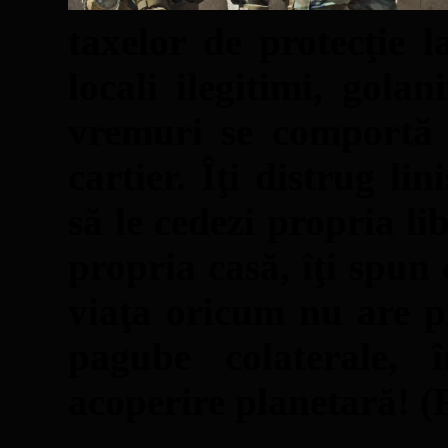
taxelor de protecţie l
locali ilegitimi, gola
vremuri se comportă 
cartier. Îţi distrug lin
să le cedezi propria li
propria casă, îţi spun 
viaţa oricum nu are p
pagube colaterale,
acoperire planetară! (