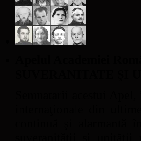
Apelul Academiei Ro
SUVERANITATE ŞI 
Semnatarii acestui Apel, î
internaţionale din ultime
continuă şi alarmantă în
suveranităţii şi unităţi