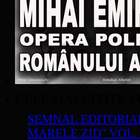
CELE MAI CITITE 2
SEMNAL EDITORIAL 
MARELE ZID" VOL. 