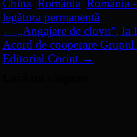
China
,
România
,
România -
legătura permanentă
.
←
„Angajare de clovn”, la 
Acord de cooperare Grupul 
Editorial Corint
→
Lasă un răspuns