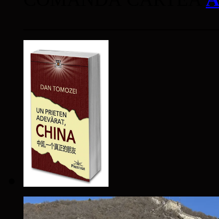
____________________