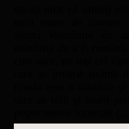
nu aţi uitat că sunteţi ro
unui neam de oameni mâ
soarta României de a
mândriei de a fi români. 
cine sunt, pe toţi cei car
care au învăţat strâmb d
român este o mândrie şi 
care au trăit şi murit pe
popor mereu încercat! (...