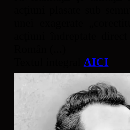
acţiuni plasate sub semn
unei exagerate „corectit
acţiuni îndreptate direc
Român (...)
Textul integral
AICI