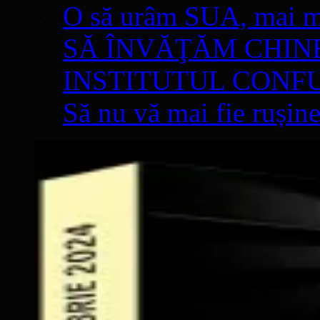
O să urâm SUA, mai mul
SĂ ÎNVĂŢĂM CHIN
INSTITUTUL CONF
Să nu vă mai fie rușine