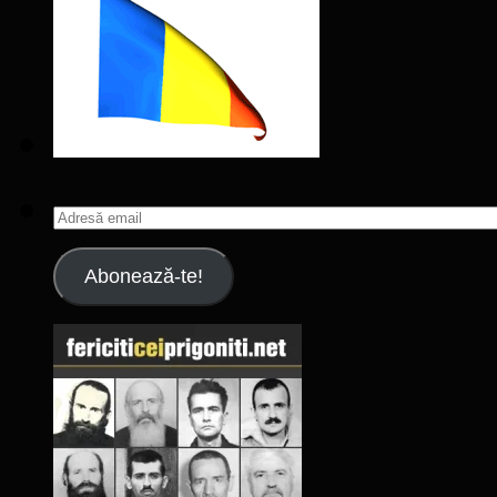
Adresă
email
Abonează-te!