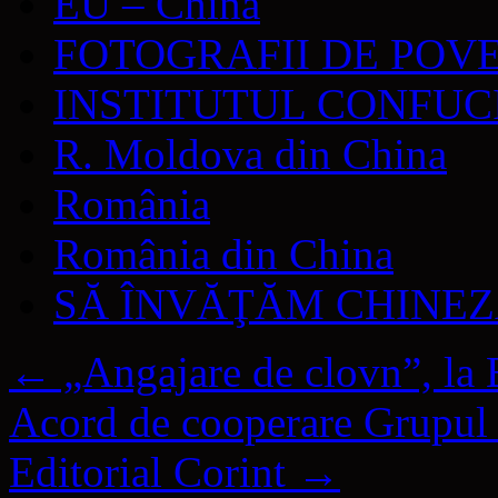
EU – China
FOTOGRAFII DE POV
INSTITUTUL CONFUC
R. Moldova din China
România
România din China
SĂ ÎNVĂŢĂM CHINE
←
„Angajare de clovn”, la 
Acord de cooperare Grupul 
Editorial Corint
→