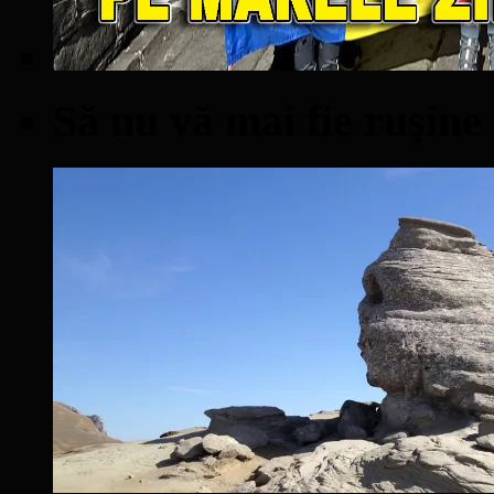
Să nu vă mai fie ruşine