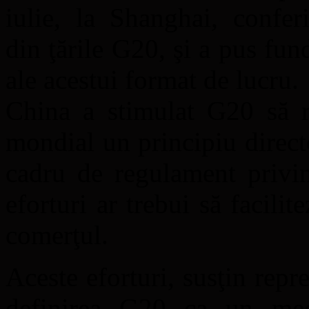
iulie, la Shanghai, confer
din ţările G20, şi a pus fun
ale acestui format de lucru.
China a stimulat G20 să re
mondial un principiu direct
cadru de regulament privind
eforturi ar trebui să facilit
comerţul.
Aceste eforturi, susţin repr
definirea G20 ca un me