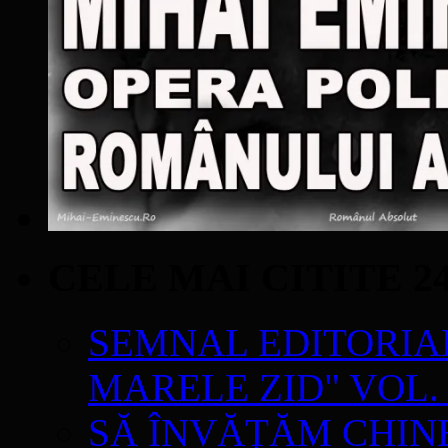
CELE MAI CITITE 2
SEMNAL EDITORIAL 
MARELE ZID" VOL. 
SĂ ÎNVĂŢĂM CHIN