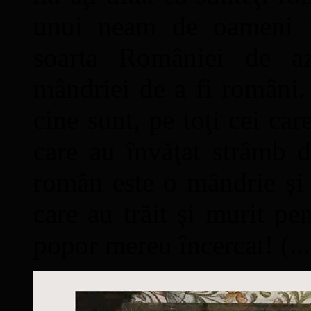
unui neam de oameni mâ
soarta României de a
mândriei de a fi români. 
cine sunt, pe toţi cei car
care au învăţat strâmb d
român este o mândrie şi 
care au trăit şi murit pe
popor mereu încercat! (...