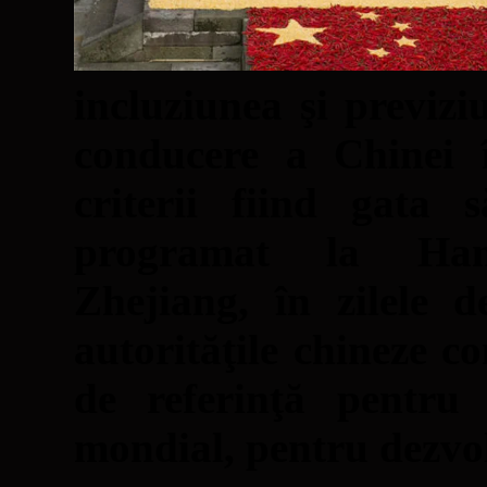
incluziunea şi previzi
conducere a Chinei î
criterii fiind gata
programat la Hang
Zhejiang, în zilele d
autorităţile chineze c
de referinţă pentru 
mondial, pentru dezvol