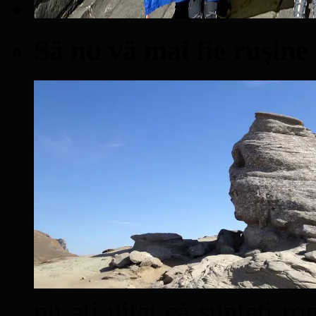
Să nu vă mai fie ruşine
nu aţi uitat că sunteţi ro