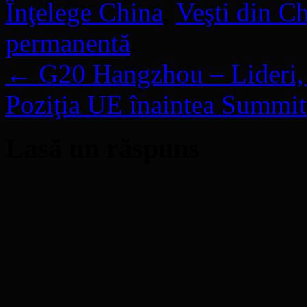
Înţelege China
,
Veşti din C
permanentă
.
←
G20 Hangzhou – Lideri,
Poziţia UE înaintea Summ
Lasă un răspuns