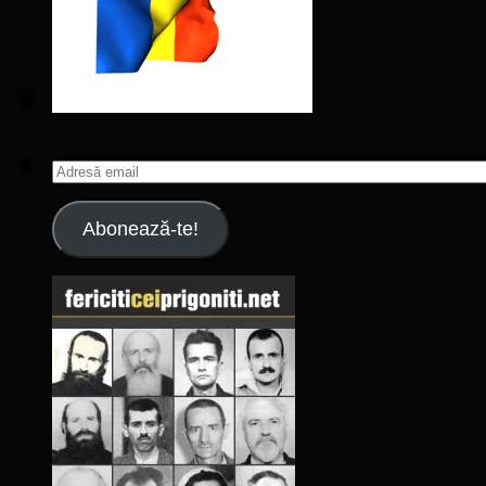
Adresă
email
Abonează-te!