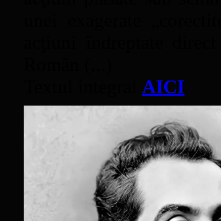
unei exagerate „corectit
acţiuni îndreptate direc
Român (...)
Textul integral
AICI