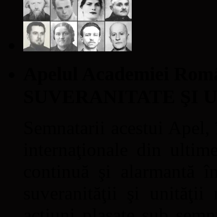
Apelul Academiei Ro
SUVERANITATE ŞI 
Semnatarii acestui Apel, î
internaţionale din ultime
continuă şi alarmantă în
suveranităţii şi unităţi
acţiuni plasate sub semn