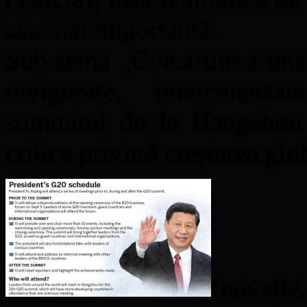
cea mai importantă.
Sub tema „Construirea une
revigorate, interconecta
summitul de la Hangzhou 
critice privind creşterea glo
Inovaţie