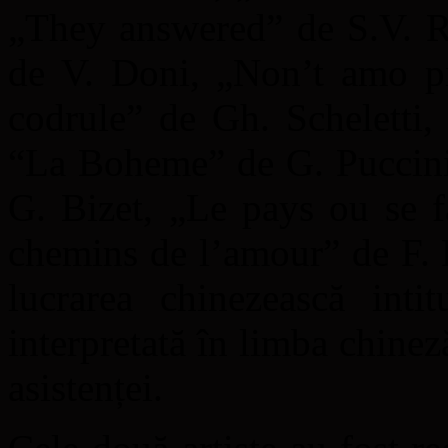
„They answered” de S.V. R
de V. Doni, „Non’t amo piu
codrule” de Gh. Scheletti
“La Boheme” de G. Puccini,
G. Bizet, „Le pays ou se f
chemins de l’amour” de F. 
lucrarea chinezească intit
interpretată în limba chinez
asistenței.