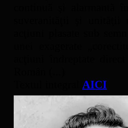
continuă şi alarmantă în
suveranităţii şi unităţi
acţiuni plasate sub semn
unei exagerate „corectit
acţiuni îndreptate direc
Român (...)
Textul integral
AICI