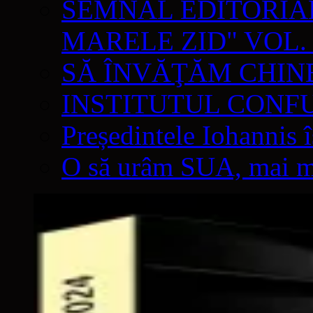
SEMNAL EDITORIAL 
MARELE ZID" VOL. 
SĂ ÎNVĂŢĂM CHIN
INSTITUTUL CONF
Președintele Iohannis 
O să urâm SUA, mai mul