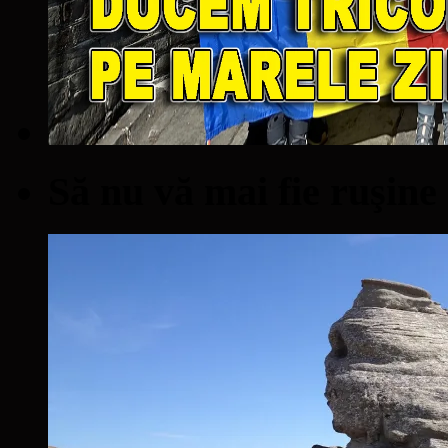
Să nu vă mai fie ruşine