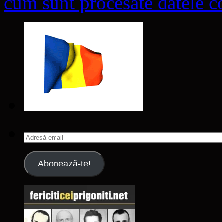
cum sunt procesate datele co
Adresă
email
Abonează-te!