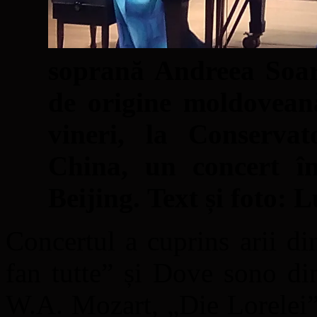
soprană Andreea Soare
de origine moldoveană
vineri, la Conserva
China, un concert în
Beijing.
Text și foto:
Concertul a cuprins arii d
fan tutte” și Dove sono di
W.A. Mozart, „Die Lorelei” 