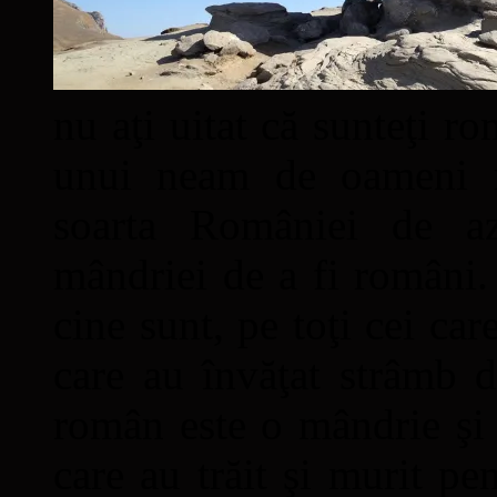
nu aţi uitat că sunteţi ro
unui neam de oameni mâ
soarta României de a
mândriei de a fi români. 
cine sunt, pe toţi cei car
care au învăţat strâmb d
român este o mândrie şi 
care au trăit şi murit pe