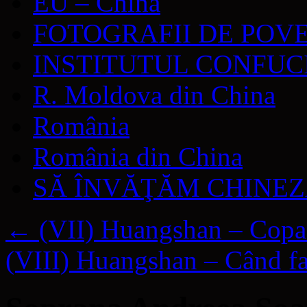
EU – China
FOTOGRAFII DE POV
INSTITUTUL CONFUC
R. Moldova din China
România
România din China
SĂ ÎNVĂŢĂM CHINE
←
(VII) Huangshan – Copacul
(VIII) Huangshan – Când fa