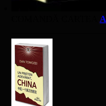
COMANDĂ CARTEA
A
____________________