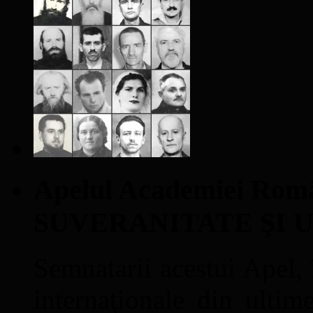
Apelul Academiei Ro
SUVERANITATE ŞI 
Semnatarii acestui Apel, î
internaţionale din ultime