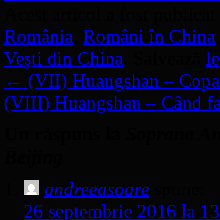
Acest articol a fost publicat
România
,
Români în China
Veşti din China
. Salvează
l
←
(VII) Huangshan – Copacul
(VIII) Huangshan – Când fa
Un răspuns la
Soprana An
Beijing
andreeasoare
spune:
26 septembrie 2016 la 13