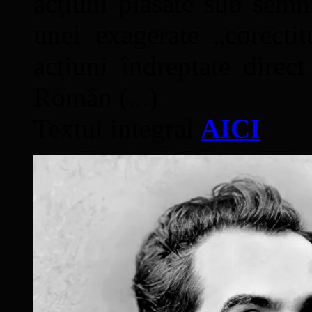
acţiuni plasate sub semn
unei exagerate „corectit
acţiuni îndreptate direc
Român (...)
Textul integral
AICI