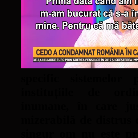
specific sistemelor p
instituțiile de or
inumane, în care jus
mizerabilă de distrus 
singur om nu este pre