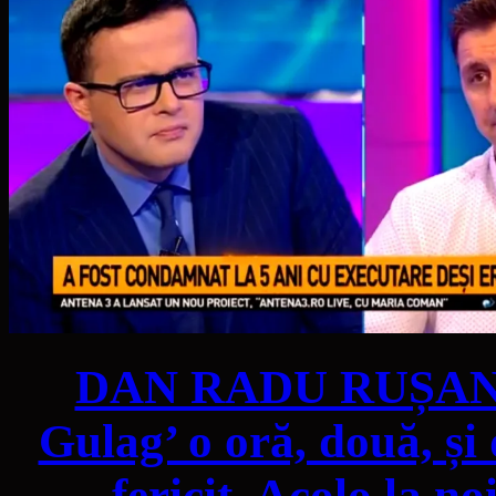
DAN RADU RUȘANU:
Gulag’ o oră, două, și
fericit. Acolo la n