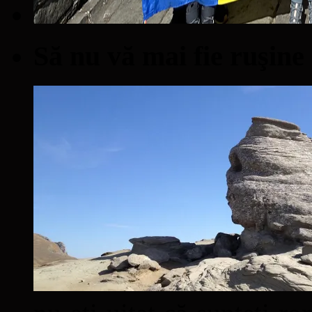
Să nu vă mai fie ruşine