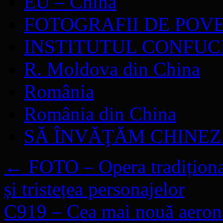
EU – China
FOTOGRAFII DE POV
INSTITUTUL CONFUC
R. Moldova din China
România
România din China
SĂ ÎNVĂŢĂM CHINE
←
FOTO – Opera tradițională
și tristețea personajelor
C919 – Cea mai nouă aeronav