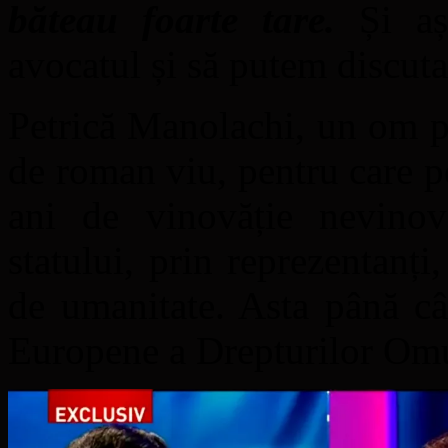
băteau foarte tare.
Și aș
avocatul și să putem discuta
Petrică Manolachi, un om pe
de roman viu, pentru care 
ani de vinovăție nevinova
statului, prin reprezentanți,
de umanitate. Asta până câ
Europene a Drepturilor Om