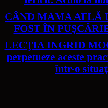
CÂND MAMA AFLĂ D
FOST ÎN PUŞCĂRIE!
LECŢIA INGRID MOCA
perpetueze aceste pract
într-o situa