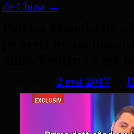
de China
→
Petrică Manolachi: „
pe arest m-am bucurat
mine. Pentru că mă bă
Publicat în
2 mai 2017
de
D