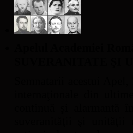
Apelul Academiei Ro
SUVERANITATE ŞI 
Semnatarii acestui Apel, î
internaţionale din ultime
continuă şi alarmantă în
suveranităţii şi unităţi