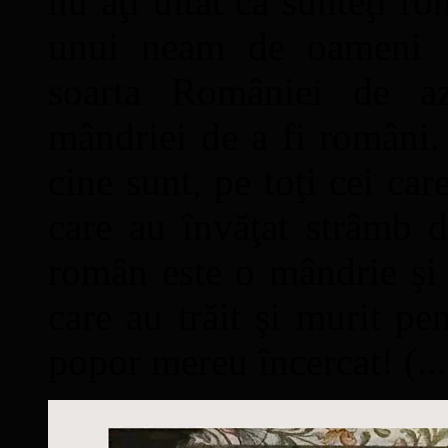
nu aţi uitat că sunteţi ro
unui neam de oameni mâ
soarta României de a
mândriei de a fi români. 
cine sunt, pe toţi cei car
care au învăţat strâmb d
român este o mândrie şi 
care au trăit şi murit pe
popor mereu încercat! (...