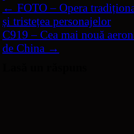
←
FOTO – Opera tradițională
și tristețea personajelor
C919 – Cea mai nouă aeronav
de China
→
Lasă un răspuns