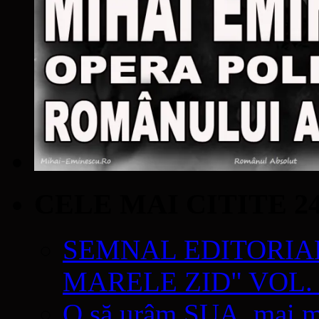
CELE MAI CITITE 2
SEMNAL EDITORIAL 
MARELE ZID" VOL. 
O să urâm SUA, mai mul