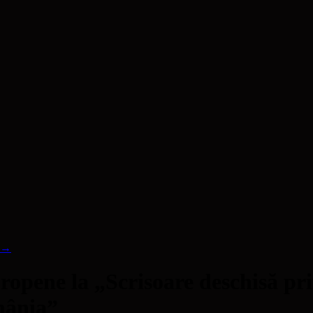
→
opene la „Scrisoare deschisă pri
mânia”