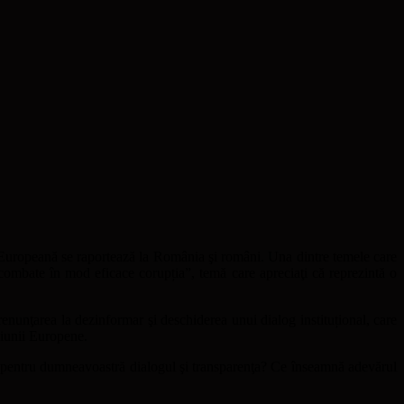
 Europeană se raportează la România şi români. Una dintre temele care
combate în mod eficace corupția”, temă care apreciaţi că reprezintă o
 renunţarea la dezinformar şi deschiderea unui dialog instituțional, care
niunii Europene.
ntă pentru dumneavoastră dialogul şi transparenţa? Ce înseamnă adevărul