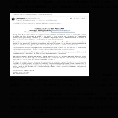
Președintelui Jean-Claude Juncker president.juncker@ec.europa.
Prim-vicepreședintelui Frans Timmermans frans-timmermans-co
Stimaţi domni, de
vă procupă în mod special, în ultima perioadă, este reprezentată
piatră de temelie fundamentală pentru o Românie puternică în ca
Din poziţiile pe care le ocupaţi, după cum spuneţi, o condiție esen
să facă ireversibilă imixtiunea abuzivă în procesul legislativ al 
Din poziţiile pe care le ocupaţi, de înalţi funcționari şi repreze
şi contactul cu realitatea?