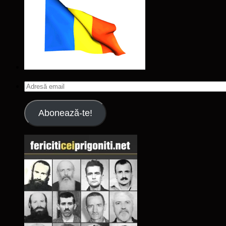
Adresă
email
Abonează-te!