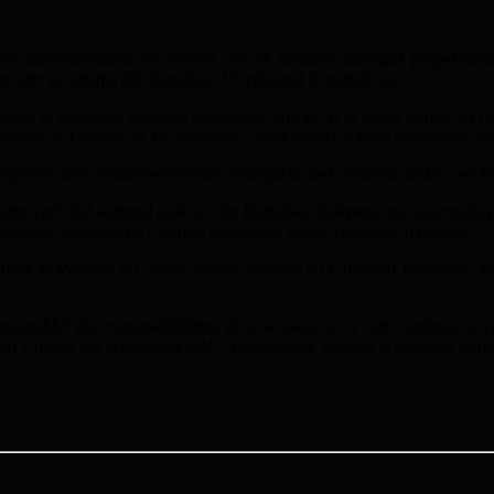
a dumneavoastră electronică din 25 ianuarie adresată preşedintelui
privire la situaţia din România. Vă răspund în numele lor.
ia în domeniul reformei sistemului judiciar şi al luptei împotriva co
doptat de Comisie la 15 noiembrie. Acest raport şi toate rapoartele ante
ts/effective-justice/rulelaw/assistance-bulgaria-and-romania-under-cvm
eri privind sistemul judiciar din România. Independenţa sistemului jud
apoartele adoptate de Comisie abordează aceste chestiuni în detaliu.
anent în legătură cu diverşi actori, inclusiv cu Guvernul României, Pa
n ansamblul său,responsabilitatea de a se asigura că vom continua s
ea Uniunii din septembrie 2017, preşedintele Juncker a subliniat import