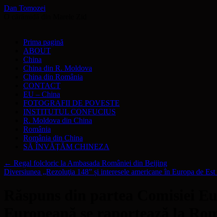
Dan Tomozei
O cărămidă din Marele Zid
Sari
Prima pagină
la
ABOUT
conținut
China
China din R. Moldova
China din România
CONTACT
EU – China
FOTOGRAFII DE POVESTE
INSTITUTUL CONFUCIUS
R. Moldova din China
România
România din China
SĂ ÎNVĂŢĂM CHINEZA
←
Regal folcloric la Ambasada României din Beijing
Diversiunea „Rezoluţia 148” și interesele americane în Europa de Est
Răspuns din partea Comisiei Eur
Europeană se raportează la Ro