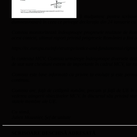
Vă mulţumesc pentru scrisoare
dumneavoastră în ceea ce priveşte declaraţia din 24 ianuarie cu 
Comisia monitorizează îndeaproape progresele realizate de Român
acest context, ultimul raport privind progresele României a fost a
https://ec.europa.eu/info/strategv/iustice-and-fundamental-righ
în contextul MCV, Comisia urmăreşte îndeaproape diversele dezbat
de stat sunt chestiuni extrem de importante în cadrul MCV, iar r
Comisia este bine informată cu privire la evoluţii şi este perm
continuu.
Comisia are, faţă de cetăţenii români, precum şi faţă de UE î
vederea atingerii obiectivelor MCV. In discursul său privind star
statele membre ale UE.
Cu stimă,
Julien Mousnier, Şef de unitate
SCRISOARE DESCHISĂ ADRESATĂ