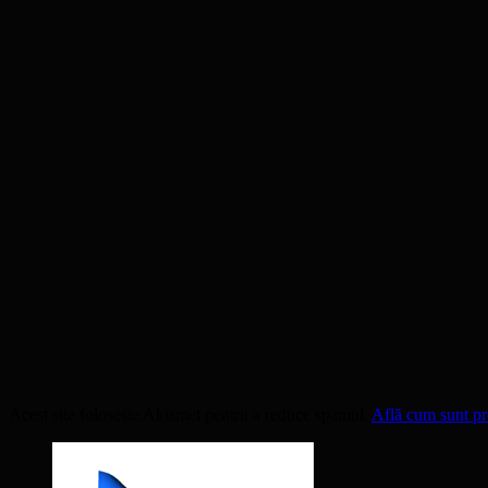
Acest site folosește Akismet pentru a reduce spamul.
Află cum sunt pro