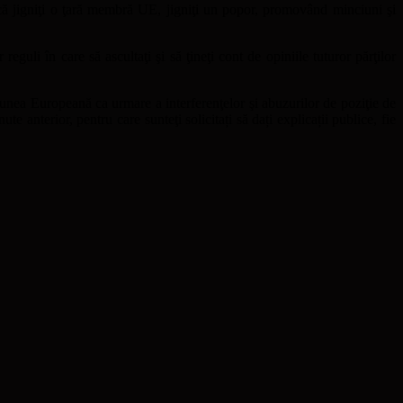
 jigniţi o ţară membră UE, jigniţi un popor, promovând minciuni şi
guli în care să ascultaţi şi să ţineţi cont de opiniile tuturor părţilor
iunea Europeană ca urmare a interferenţelor şi abuzurilor de poziţie de
te anterior, pentru care sunteţi solicitați să dați explicații publice, fie