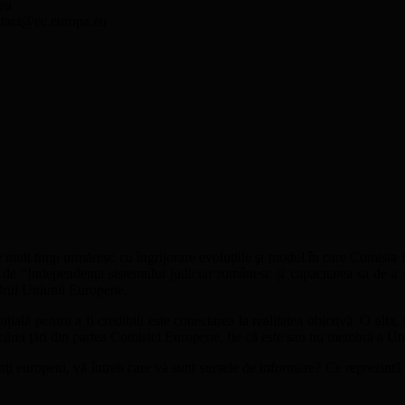
eu
ntact@ec.europa.eu
 mult timp urmăresc cu îngrijorare evoluțiile şi modul în care Comisia
 de “Independența sistemului judiciar românesc și capacitatea sa de a 
drul Uniunii Europene.
țială pentru a fi credibili este conectarea la realitatea obictivă. O alta,
oricărei ţări din partea Comisiei Europene, fie că este sau nu membră a U
ntanţi europeni, vă întreb care vă sunt sursele de informare? Ce reprezi