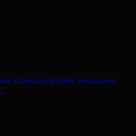
omânia
,
EU Centrală şi de Est
,
România
,
Uniunea Europeană
. Salvează
→