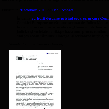
Publicat în
20 februarie 2018
de
Dan Tomozei
În urma
Scrisorii deschise privind eroarea în care Co
Comisiei Europene un răspuns semnat de Julien Mousnier
În esență, în răspuns se arată că „Comisia este bine inf
judiciar şi societatea civilă,pe baza unui proces continuu
Mai jos redau răspunsul integral și scrisoarea inițială, 
Stimate domnule Tomozei-Dimian,