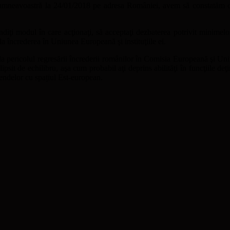
umneavoastră la 24/01/2018 pe adresa României, avem să constatăm că
ţi modul în care acţionaţi, să acceptaţi dezbaterea potrivit minimelor re
la încrederea în Uniunea Europeană şi instituţiile ei.
 la pericolul regresării încrederii românilor în Comisia Europeană şi Un
it de echilibru, aşa cum probabil aţi deprins abilităţi în funcţiile deţinu
ferendelor cu spațiul Est-european.