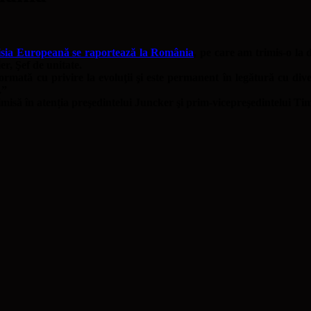
misia Europeană se raportează la România
, pe care am trimis-o la 
, Şef de unitate.
ormată cu privire la evoluţii şi este permanent în legătură cu div
.”
trimisă în atenția preşedintelui Juncker şi prim-vicepreşedintelui 