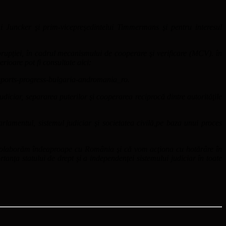
 Juncker şi prim-vicepreşedintelui Timmermans şi pentru interesul
rupţiei, în cadrul mecanismului de cooperare şi verificare (MCV). în
rioare pot fi consultate aici:
/reports-progress-bulgaria-andromania_ro.
iciar, separarea puterilor şi cooperarea reciprocă dintre autorităţile
rlamentul, sistemul judiciar şi societatea civilă,pe baza unui proces
ă colaborăm îndeaproape cu România şi că vom acţiona cu hotărâre în
anţa statului de drept şi a independenţei sistemului judiciar în toate