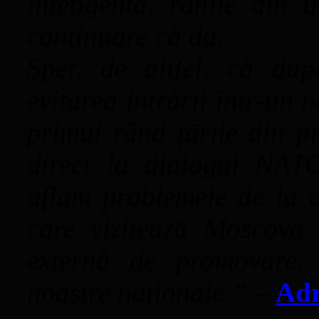
intețigentă, rănile din 
continuare că da.
Sper, de altfel, că dup
evitarea intrării într-un 
primul rând țările din pr
direct la dialogul NAT
aflăm problemele de la a
care vizitează Moscova.
externă de promovare, 
noastre naționale.”
–
Adr