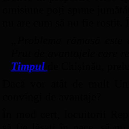
omisiune poți spune jumătăți
nu are cum să nu fie rostit. 
„Problema rămasă este c
Prut de avantajele care 
Timpul
de Chișinău, prel
Dacă vor atât de mult Unir
convingi de avantaje?
În mod cert, locuitorii Re
să fie lăsați în pace, să n