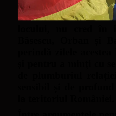
locului, nu cred în 
Băsescu, Orban și Ba
perindă zilele acestea
și pentru a minți cu s
de plumburiul relație
sensibil și de profun
la teritoriul României.
Între argumentele pen