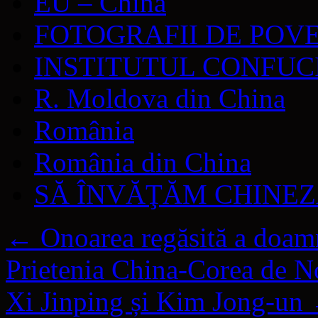
EU – China
FOTOGRAFII DE POV
INSTITUTUL CONFUC
R. Moldova din China
România
România din China
SĂ ÎNVĂŢĂM CHINE
←
Onoarea regăsită a doamn
Prietenia China-Corea de No
Xi Jinping și Kim Jong-un