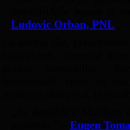
posibilităţile legale şi 
Ludovic Orban, PNL
La rândul său, preşedintele
basarabean, lansează afir
pragul supoziţiilor. S
teoretizează, semn că ma
realitatea obiectivă, măsurab
„În Republica Moldova ex
puternic.”
–
Eugen Tom