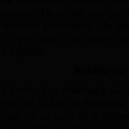
proiect. De ce fac asta poli
rezolvat problemele din inte
ca pe roate, iar acum me
Chişinău!
Relația cu
Ce refuză cu obstinație să o
este că la Est de România 
care nu ai voie să o sfide
doua SUA pe Terra, tot nu a